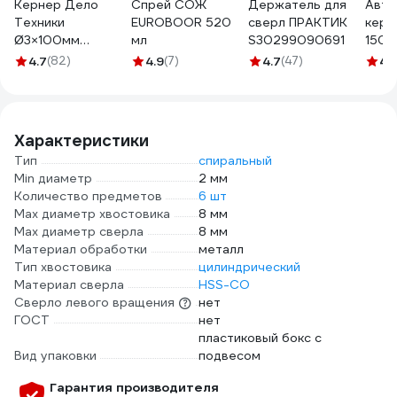
Кернер Дело
Спрей СОЖ
Держатель для
Авто
Техники
EUROBOOR 520
сверл ПРАКТИК
керн
Ø3×100мм
мл
S30299090691
150 м
374003
смен
4.7
(82)
4.9
(7)
4.7
(47)
4.
нако
15
Характеристики
Тип
спиральный
Min диаметр
2 мм
Количество предметов
6 шт
Max диаметр хвостовика
8 мм
Max диаметр сверла
8 мм
Материал обработки
металл
Тип хвостовика
цилиндрический
Материал сверла
HSS-CO
Сверло левого вращения
нет
ГОСТ
нет
пластиковый бокс с
Вид упаковки
подвесом
Гарантия производителя