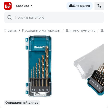
Москва
Для юрлиц
Поиск в каталоге
Главная
/
Расходные материалы
/
Для инструмента
/
Для
Официальный дилер