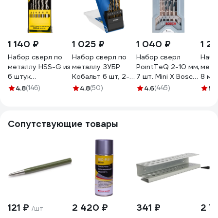
1 140 ₽
1 025 ₽
1 040 ₽
1 2
Набор сверл по
Набор сверл по
Набор сверл
Набо
металлу HSS-G из
металлу ЗУБР
PointTeQ 2-10 мм,
мета
6 штук
Кобальт 6 шт, 2-8
7 шт. Mini X Bosch
8 мм
пластиковая
мм, сталь Р6М5К5
2608577347
Golde
4.8
(146)
4.8
(50)
4.6
(445)
5
(
упаковка ГРАНИТ
29626-H6
723
165204
Сопутствующие товары
121 ₽
2 420 ₽
341 ₽
2 7
/шт