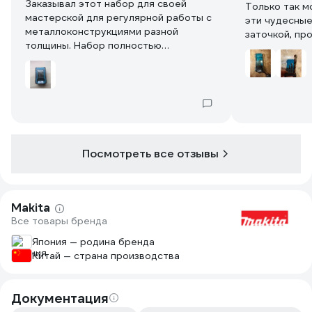
Заказывал этот набор для своей
Только так м
мастерской для регулярной работы с
эти чудесные
металлоконструкциями разной
заточкой, пр
толщины. Набор полностью
биения.
укомплектован самыми ходовыми
Удобная упак
диаметрами с малым шагом, что
(хотя, конечн
позволяет точно подобрать сверло
широкий разм
под нужное отверстие. Сверла из
Подобное све
кобальтовой стали (HSS-Co) уверенно
приятно. Как
берут даже каленый металл и
ведешь ;) По
нержавейку, не теряя заточку после
уголка 5 мм н
Посмотреть все отзывы
множества циклов.
задиров, при
соблюдал ко
сверлил на д
лень идти за
Makita
спокойно мо
Все товары бренда
отверстия, к
Япония — родина бренда
саморезы, то
Китай — страна производства
замкнули до
ассортимент 
которыми я з
Документация