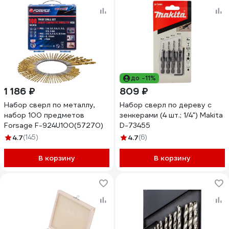
до -11%
1 186 ₽
809 ₽
Набор сверл по металлу,
Набор сверл по дереву с
набор 100 предметов
зенкерами (4 шт.; 1/4") Makita
Forsage F-924U100(57270)
D-73455
4.7
(145)
4.7
(6)
В корзину
В корзину