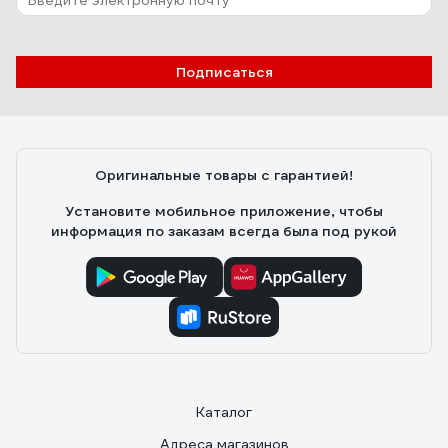
х, КМ6, Р9 020665
ДонПАтрон
22.03.2018
Подписаться
Владельцы данного предмета - опишите пожалуйста
то чувство когда сверлишь данным девайсом.... з.ы.
Сверло сына маминой подруги ))))
Оригинальные товары с гарантией!
Установите мобильное приложение, чтобы
информация по заказам всегда была под рукой
Каталог
Адреса магазинов