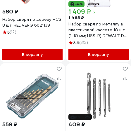
-4%
1 409 ₽
580 ₽
1 465 ₽
Набор сверл по дереву HCS
Набор сверл по металлу в
8 шт. REDVERG 6621139
пластиковой кассете 10 шт.
5
(12)
(1-10 мм; HSS-R) DEWALT DT
5911
3.9
(313)
В корзину
В корзину
до -12%
559 ₽
409 ₽