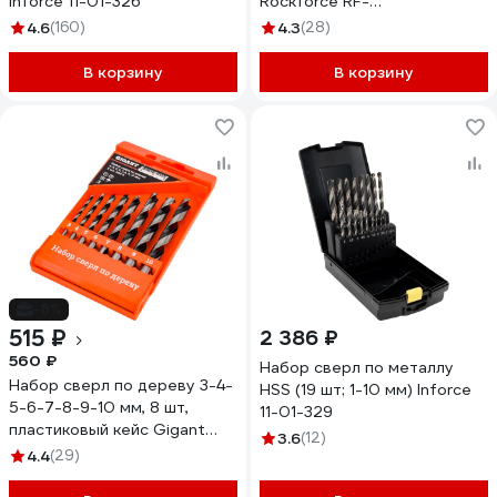
Inforce 11-01-326
Rockforce RF-
924U100(57272)
4.6
(160)
4.3
(28)
В корзину
В корзину
-8%
515 ₽
2 386 ₽
560 ₽
Набор сверл по металлу
Набор сверл по дереву 3-4-
HSS (19 шт; 1-10 мм) Inforce
5-6-7-8-9-10 мм, 8 шт,
11-01-329
пластиковый кейс Gigant
3.6
(12)
Gdd-8
4.4
(29)