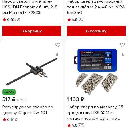
Набор сверл по металлу
Набор сверл двусторонних
HSS-TiN Economy 6 шт, 2-8
под заклёпки 2.4-4.8 мм VIRA
мм Makita D-72833
554350
4.6
(38)
4.6
(36)
В корзину
В корзину
-45%
517 ₽
1 163 ₽
946 ₽
Регулируемое сверло по
Набор сверл по металлу 25
дереву Gigant Dw-101
предметов, HSS 4241 в
металлическом футляре
4.1
(12)
Forsage F-924U25(29863)
4.6
(76)