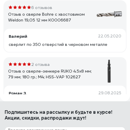
6 отзывов
Отзыв о сверле Bohre с хвостовиком
Weldon 19,05 12 мм К0006687
Валерий
22.05.2020
сверлит по 350 отверстий в черновом металле
2 отзыва
Отзыв о сверле-зенкере RUKO 4.5х8 мм;
79 мм; 180 гр.; M4; HSS-VAP 102627
Роман З.
29.08.2025
сверло норм
Подпишитесь
на рассылку
и будьте в курсе!
Акции, скидки, распродажи ждут!
2 отзыва
Отзыв о сверле GRIFF 78.0x514x260мм, к/