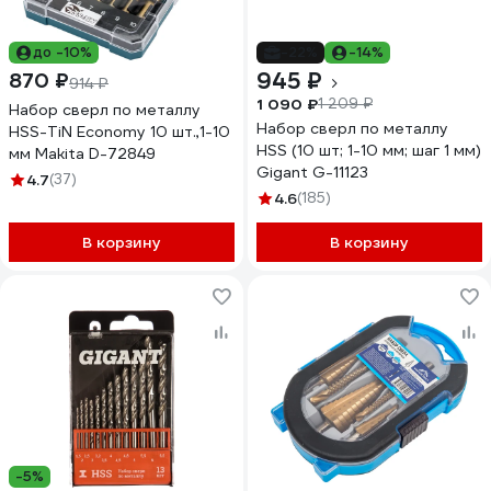
до -10%
-22%
-14%
945 ₽
870 ₽
914 ₽
1 090 ₽
1 209 ₽
Набор сверл по металлу
Набор сверл по металлу
HSS-TiN Economy 10 шт.,1-10
HSS (10 шт; 1-10 мм; шаг 1 мм)
мм Makita D-72849
Gigant G-11123
4.7
(37)
4.6
(185)
В корзину
В корзину
-5%