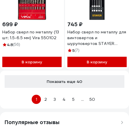
699 ₽
745 ₽
Набор сверл по металлу (13
Набор сверл по металлу для
шт; 1.5-6.5 мм) Vira 550102
винтовертов и
шуруповертов STAYER
4.8
(56)
Impact Ready НЕХ-1/4, 5 шт
5
(7)
29603-H5
В корзину
В корзину
Показать еще 40
1
2
3
4
5
...
50
Популярные отзывы