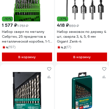
-10%
-37%
1 577 ₽
418 ₽
1 751 ₽
659 ₽
Набор сверл по металлу
Набор зенковок по дереву 4
Сибртех, 25 предметов в
шт, сверла 3, 4, 5, 6 мм
металлической коробке, 1-13
Gigant Zenk-4
мм HSS /72379
4
(197)
4.2
(17)
В корзину
В корзину