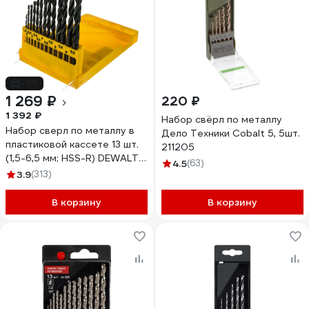
-9%
1 269 ₽
220 ₽
1 392 ₽
Набор свёрл по металлу
Набор сверл по металлу в
Дело Техники Cobalt 5, 5шт.
пластиковой кассете 13 шт.
211205
(1,5-6,5 мм; HSS-R) DEWALT
4.5
(63)
DT 5912
3.9
(313)
В корзину
В корзину