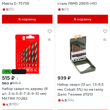
Makita D-75758
сталь Р6М5 29615-H10
5
(55)
5
(41)
В корзину
В корзину
-9%
-16%
515 ₽
939 ₽
560 ₽
616 ₽
Набор сверл (13 шт; 1.5-6.5
Набор сверл по дереву (8
мм; Cobalt 5%) по металлу
шт; 3-4-5-6-7-8-9-10 мм)
Дело Техники 211213
MATRIX 70282
4.5
(134)
4.7
(165)