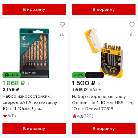
В корзину
В корзину
-13%
-12%
-19%
1 868 ₽
1 500 ₽
2 149 ₽
1 615 ₽
1 843 ₽
Набор износостойких
Набор сверл по металлу
сверел SATA по металлу
Golden Tip 1-10 мм, HSS-Tin,
10шт 1-10мм. Для
10 шт Denzel 72316
интенсивного сверления.
5
(11)
4.9
(122)
52910A
В корзину
В корзину