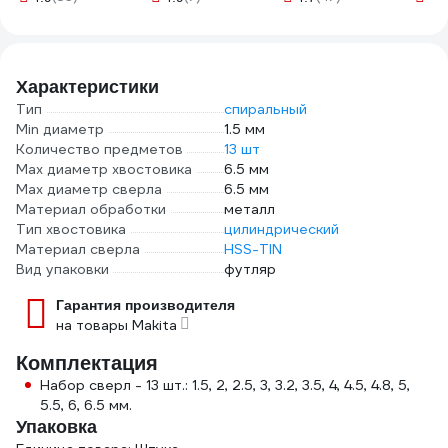
Mo с
А,59
125м
"ЭКС
Характеристики
12
Тип
спиральный
Min диаметр
1.5 мм
Количество предметов
13 шт
Max диаметр хвостовика
6.5 мм
Max диаметр сверла
6.5 мм
Материал обработки
металл
Тип хвостовика
цилиндрический
Материал сверла
HSS-TIN
Вид упаковки
футляр
Гарантия производителя
на товары Makita
Комплектация
Набор сверл - 13 шт.: 1.5, 2, 2.5, 3, 3.2, 3.5, 4, 4.5, 4.8, 5,
5.5, 6, 6.5 мм.
Упаковка