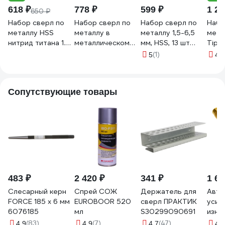
618 ₽
778 ₽
599 ₽
1 20
650 ₽
Набор сверл по
Набор сверл по
Набор сверл по
Набо
металлу HSS
металлу в
металлу 1,5-6,5
мета
нитрид титана 1.5-
металлическом
мм, НSS, 13 шт
Tip 1
6.5 мм, 13 шт 888
кейсе Р6М5, А1,
ULTIMA 113013
HSS-T
(1)
5
4.9
6863765
титановое
Denz
покрытие, 13 шт,
1.5-6.5x0.5+3.2+4.8
Сопутствующие товары
мм Резолюкс
26513
483 ₽
2 420 ₽
341 ₽
1 66
Слесарный керн
Спрей СОЖ
Держатель для
Авто
FORCE 185 х 6 мм
EUROBOOR 520
сверл ПРАКТИК
усил
6076185
мл
S30299090691
изно
нако
(83)
(7)
(47)
4.9
4.9
4.7
4.4