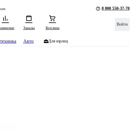
8 800 550-37-70
рам
Войти
равнение
Заказы
Корзина
техника
Авто
Для юрлиц