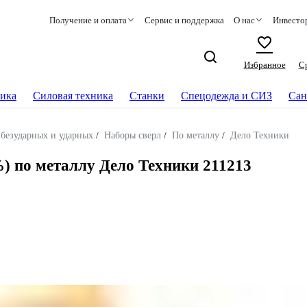
Получение и оплата
Сервис и поддержка
О нас
Инвесто
Избранное
С
ика
Силовая техника
Станки
Спецодежда и СИЗ
Сан
 безударных и ударных
/
Наборы сверл
/
По металлу
/
Дело Техники
5%) по металлу Дело Техники 211213