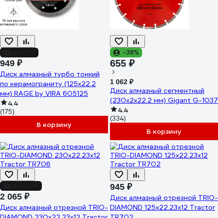
до -3%
-38%
655 ₽
949 ₽
Диск алмазный турбо тонкий
1 062 ₽
по керамограниту (125х22.2
Диск алмазный сегментный
мм) RAGE by VIRA 605125
(230x2x22.2 мм) Gigant G-1037
4.4
4.4
(175)
(334)
В корзину
В корзину
до -10%
945 ₽
2 065 ₽
Диск алмазный отрезной TRIO-
Диск алмазный отрезной TRIO-
DIAMOND 125x22.23x12 Tractor
DIAMOND 230x22.23x12 Tractor
TR702