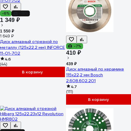
-6%
-18%
1 349 ₽
1 550 ₽
1 649 ₽
Диск алмазный отрезной по
-7%
металлу (125х22.2 мм) INFORCE
410 ₽
11-01-702
4.6
439 ₽
(44)
Диск алмазный по керамике
В корзину
115х22,2 мм Bosch
2.608.602.201
4.7
(111)
В корзину