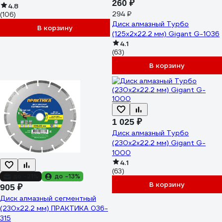
260 ₽
125х2.2х22.2 мм RAGE Furious
4.8
294 ₽
(106)
600128
Диск алмазный Турбо
В корзину
(125x2x22.2 мм) Gigant G-1036
4.1
(63)
В корзину
1 025 ₽
Диск алмазный Турбо
(230x2x22.2 мм) Gigant G-
1000
4.1
(63)
до -21%
до -13%
В корзину
905 ₽
Диск алмазный сегментный
(230х22.2 мм) ПРАКТИКА 036-
315