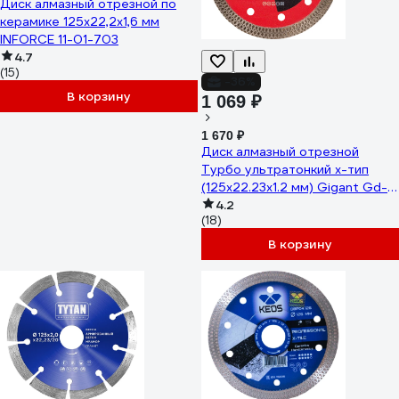
Диск алмазный отрезной по
керамике 125х22,2х1,6 мм
INFORCE 11-01-703
4.7
(15)
-36%
В корзину
1 069 ₽
1 670 ₽
Диск алмазный отрезной
Турбо ультратонкий х-тип
(125x22.23х1.2 мм) Gigant Gd-
2512
4.2
(18)
В корзину