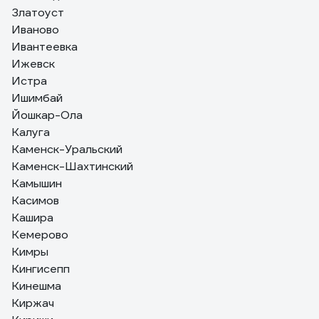
Златоуст
Иваново
Ивантеевка
Ижевск
Истра
Ишимбай
Йошкар-Ола
Калуга
Каменск-Уральский
Каменск-Шахтинский
Камышин
Касимов
Кашира
Кемерово
Кимры
Кингисепп
Кинешма
Киржач