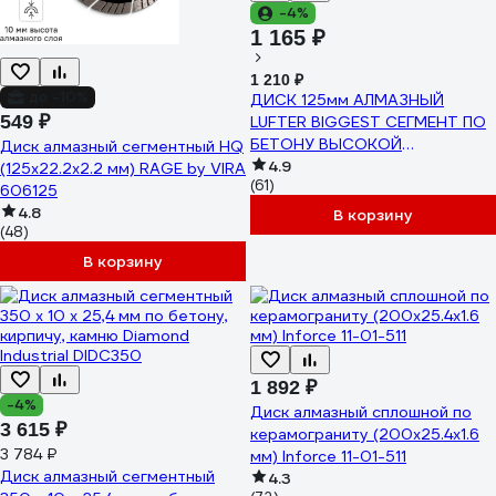
-4%
1 165 ₽
1 210 ₽
до -10%
ДИСК 125мм АЛМАЗНЫЙ
549 ₽
LUFTER BIGGEST СЕГМЕНТ ПО
БЕТОНУ ВЫСОКОЙ
Диск алмазный сегментный HQ
ПРОЧНОСТИ, АРМОБЕТОНУ
4.9
(125х22.2х2.2 мм) RAGE by VIRA
(61)
003-125
606125
4.8
В корзину
(48)
В корзину
1 892 ₽
-4%
Диск алмазный сплошной по
3 615 ₽
керамограниту (200х25.4х1.6
3 784 ₽
мм) Inforce 11-01-511
Диск алмазный сегментный
4.3