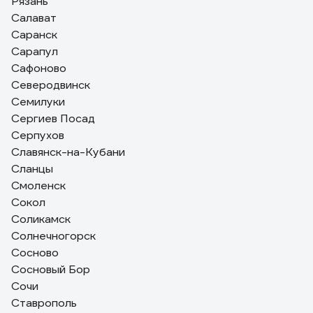
Рязань
Салават
Саранск
Сарапул
Сафоново
Северодвинск
Семилуки
Сергиев Посад
Серпухов
Славянск-на-Кубани
Сланцы
Смоленск
Сокол
Соликамск
Солнечногорск
Сосново
Сосновый Бор
Сочи
Ставрополь