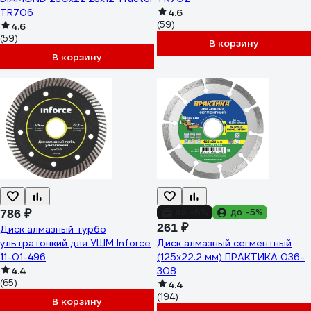
TR706
4.6
(59)
4.6
(59)
В корзину
В корзину
до -6%
до -5%
786 ₽
261 ₽
Диск алмазный турбо
ультратонкий для УШМ Inforce
Диск алмазный сегментный
11-01-496
(125х22.2 мм) ПРАКТИКА 036-
4.4
308
(65)
4.4
(194)
В корзину