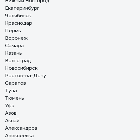
Нижний Новгород
157 отзывов
Екатеринбург
Отзыв об алмазном диске Diamond
Челябинск
Industrial 350х25.4 мм DIDC350
Краснодар
Пермь
08.01.2021
Андрей Филиппович
Воронеж
Хороший
Самара
Казань
Волгоград
Новосибирск
Ростов-на-Дону
Саратов
Тула
Тюмень
Уфа
Азов
Аксай
Александров
Алексеевка