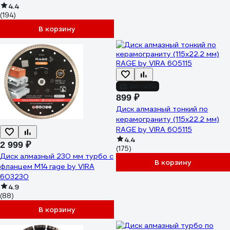
4.4
(194)
В корзину
до -21%
899 ₽
Диск алмазный тонкий по
керамограниту (115х22.2 мм)
RAGE by VIRA 605115
4.4
2 999 ₽
(175)
Диск алмазный 230 мм турбо с
В корзину
фланцем М14 rage by VIRA
603230
4.9
(88)
В корзину