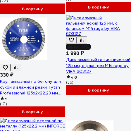
(22)
В корзину
В корзину
до -15%
1 990 ₽
Диск алмазный гальванический
125 мм, с фланцем М14 rage by
VIRA 603127
330 ₽
4.6
Круг алмазный по бетону для
(36)
сухой и влажной резки Tytan
В корзину
Professional 125x2x22.23 мм
277767
5
(10)
В корзину