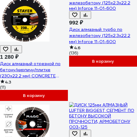
992 ₽
Диск алмазный турбо по
железобетону (125х2.3x22.2
мм) Inforce 11-01-600
4.6
(136)
1 280 ₽
В корзину
Диск алмазный отрезной по
бетону/кирпичу/плитке
(230х22.2 мм) CONCRETE
Professional Stayer 3660-
4.3
(11)
230_z02
В корзину