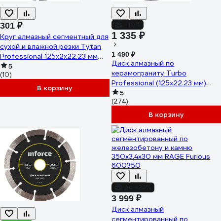
-10%
301 ₽
1 335 ₽
Круг алмазный сегментный для
сухой и влажной резки Tytan
1 490 ₽
Professional 125x2x22.23 мм
Диск алмазный по
277765
5
керамограниту Turbo
(10)
Professional (125х22.23 мм)
В корзину
сплошной 1.2мм KEOS
5
(274)
DBP04.125
В корзину
до -23%
3 999 ₽
Диск алмазный
сегментированный по