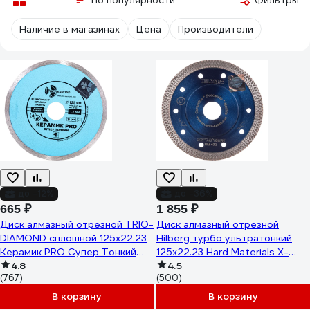
По популярности
Фильтры
Наличие в магазинах
Цена
Производители
до -12%
до -36%
665 ₽
1 855 ₽
Диск алмазный отрезной TRIO-
Диск алмазный отрезной
DIAMOND сплошной 125x22.23
Hilberg турбо ультратонкий
Керамик PRO Супер Тонкий
125x22.23 Hard Materials X-
370125
4.8
type HM402
4.5
(767)
(500)
В корзину
В корзину