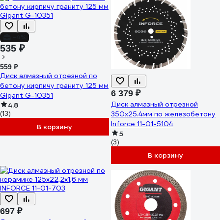
-4%
535 ₽
559 ₽
Диск алмазный отрезной по
бетону кирпичу граниту 125 мм
6 379 ₽
Gigant G-10351
Диск алмазный отрезной
4.8
(13)
350x25.4мм по железобетону
Inforce 11-01-5104
В корзину
5
(3)
В корзину
697 ₽