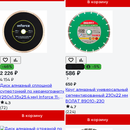
В корзину
-46%
-10%
-5%
586 ₽
2 226 ₽
4 154 ₽
650 ₽
Диск алмазный сплошной
Круг алмазный универсальный
супертонкий по керамограниту
сегментированный 230х22 мм
(250х1.35x25.4 мм) Inforce 11-
ВОЛАТ 89010-230
01-512
4.3
4.7
(72)
(224)
В корзину
В корзину