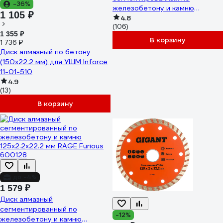
-36%
железобетону и камню
1 105 ₽
350х3.4х30 мм RAGE Furious
4.8
(106)
600350
1 355 ₽
В корзину
1 736 ₽
Диск алмазный по бетону
(150х22.2 мм) для УШМ Inforce
11-01-510
4.9
(13)
В корзину
до -4%
1 579 ₽
Диск алмазный
сегментированный по
-12%
железобетону и камню