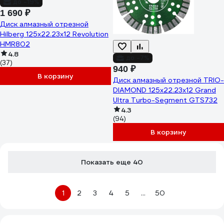
до -19%
1 690 ₽
Диск алмазный отрезной
Hilberg 125x22.23x12 Revolution
HMR802
4.8
до -7%
(37)
940 ₽
В корзину
Диск алмазный отрезной TRIO-
DIAMOND 125х22.23x12 Grand
Ultra Turbo-Segment GTS732
4.3
(94)
В корзину
Показать еще 40
1
2
3
4
5
...
50