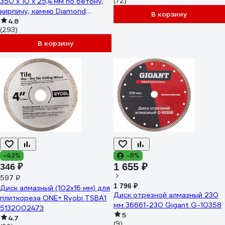
350 х 10 х 25,4 мм по бетону,
(72)
кирпичу, камню Diamond
В корзину
Industrial DIDC350
4.8
(293)
В корзину
-42%
-8%
1 655 ₽
346 ₽
597 ₽
1 796 ₽
Диск алмазный (102х16 мм) для
Диск отрезной алмазный 230
плиткореза ONE+ Ryobi TSBA1
мм 36661-230 Gigant G-10358
5132002473
5
4.7
(9)