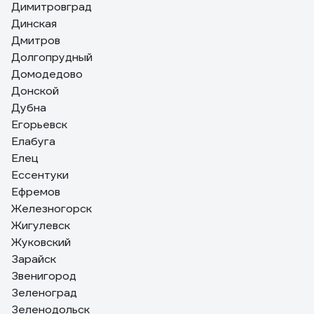
Димитровград
Динская
Дмитров
Долгопрудный
Домодедово
Донской
Дубна
Егорьевск
Елабуга
Елец
Ессентуки
Ефремов
Железногорск
Жигулевск
Жуковский
Зарайск
Звенигород
Зеленоград
Зеленодольск