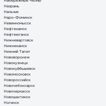
Набережные Челны
Назрань
Нальчик
Наро-Фоминск
Невинномысск
Нефтекамск
Нефтеюганск
Нижневартовск
Нижнекамск
Нижний Тагил
Нововоронеж
Новокузнецк
Новокуйбышевск
Новомосковск
Новороссийск
Новочебоксарск
Новочеркасск
Новошахтинск
Ногинск