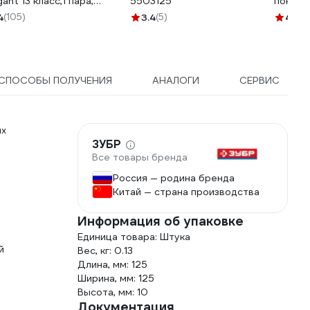
gant 13 класс,1 пара,
5503125
покрыт
леные GGL-16
JLW-10
4
(105)
3.4
(5)
4.9
(1
СПОСОБЫ ПОЛУЧЕНИЯ
АНАЛОГИ
СЕРВИС
ых
ЗУБР
Все товары бренда
Россия — родина бренда
Китай — страна производства
Информация об упаковке
Единица товара: Штука
й
Вес, кг: 0.13
Длина, мм: 125
Ширина, мм: 125
Высота, мм: 10
Документация