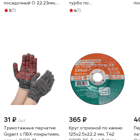
посадочный O 22.23мм,
турбо по
по
толщина 1.2мм
стройматериалам
(к
5
(1)
4
(1)
(керамогранит) 1289
125х22.2/10х1.2мм. All-
over Segmented Best for
Universal / / T657948
31 ₽
365 ₽
4
/шт
Трикотажные перчатки
Круг отрезной по камню
Пе
Gigant с ПВХ-покрытием,
125x2.5x22.2 мм, T42
ла