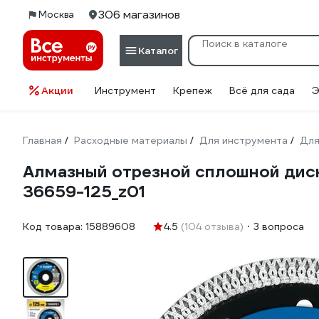
306 магазинов
Москва
Каталог
Акции
Инструмент
Крепеж
Всё для сада
Э
Главная
Расходные материалы
Для инструмента
Для
/
/
/
Алмазный отрезной сплошной диск
36659-125_z01
Код товара:
15889608
4.5
(104 отзыва)
3 вопроса