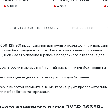
серые GGC-13
С30R-BF, 5 шт Bohrer
Gi
51212525
зе
4.1
(63)
4.3
(7)
СОПУТСТВУЮЩИЕ ТОВАРЫ
ВОПРОСЫ
3
659-125_z01 предназначен для ручных резчиков и плиткорезн
плитки без трещин и сколов. Технология горячего спекания
. Диск имеет усиление в районе посадочного отверстия для
сть резки и аккуратный точный распил плитки без трещин и
е охлаждение диска во время работы для большей
ки с высотой сегмента в 10 мм гарантируют продолжительны
ми в обработке материалами.
зного алмазного диска ЗУБР 36659-