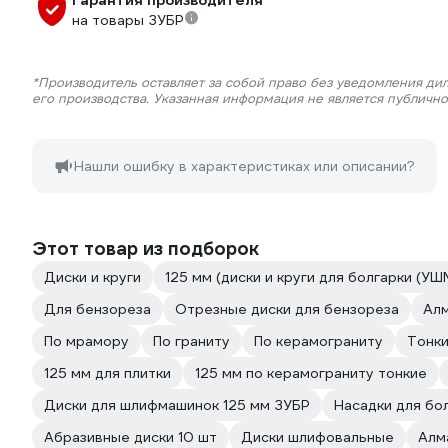
Гарантия производителя
на товары ЗУБР
*Производитель оставляет за собой право без уведомления ди
его производства. Указанная информация не является публичн
Нашли ошибку в характеристиках или описании?
Этот товар из подборок
Диски и круги
125 мм (диски и круги для болгарки (УШ
Для бензореза
Отрезные диски для бензореза
Алм
По мрамору
По граниту
По керамограниту
Тонки
125 мм для плитки
125 мм по керамограниту тонкие
Диски для шлифмашинок 125 мм ЗУБР
Насадки для бо
Абразивные диски 10 шт
Диски шлифовальные
Алм