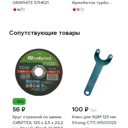
GRAPHITE 57H621
Армобетон турбо
125x1.4x10x22.2 мм FIT
4
(8)
5
(3)
37347
Сопутствующие товары
-16%
56 ₽
100 ₽
/шт
Круг отрезной по камню
Ключ для УШМ 125 мм
СИБРТЕХ, 125 х 2,5 х 22,2
Strong СТП-91500125