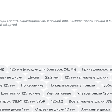
лера менять характеристики, внешний вид, комплектацию товара и м
ой офертой
М))
125 мм (насадки для болгарок (УШМ))
Принадлежности 
азные диски
Диски
22,2 мм
125 мм (алмазные диски)
е 125 мм
По керамике
По керамограниту тонкие
Турбо
Для плитки 125 тонкие
Ультратонкие
Ультратонкие 125 
лгарок (УШМ) 125 мм ЗУБР
125х1.2
Все алмазные диски ЗУ
азные диски 1 мм
Отрезные диски 10 мм
Алмазные диски 