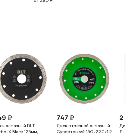
от 290 ₽
49 ₽
747 ₽
2 16
ск алмазный DLT
Диск отрезной алмазный
Диск а
rbo-X Black 125мм,
Супертонкий 150x22.2x1.2
Т-тип 