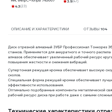
мм, 84прC+16прB 743667
3.9
(47)
4.3
(23)
ОПИСАНИЕ И ХАРАКТЕРИСТИКИ
ОТЗЫВЫ
104
Диск отрезной алмазный ЗУБР Профессионал Тонкорез 36
станков. Применяется для аккуратного и точного распила 
алмазов обеспечивает увеличенный рабочий ресурс круга
повышения жесткости и снижения вибраций.
Супертонкая режущая кромка обеспечивает высокую скоро
сколов.
Специальная форма режущей кромки обеспечивает лучше
эффективности использования.
Оптимально подобранные компоненты металлической связ
рабочий ресурс диска при работе даже с самыми сложны
Технические характеристики отре