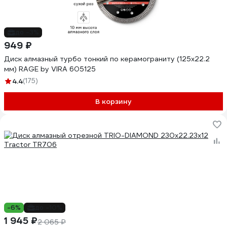
до -3%
949 ₽
Диск алмазный турбо тонкий по керамограниту (125х22.2
мм) RAGE by VIRA 605125
4.4
(175)
В корзину
-6%
до -10%
1 945 ₽
2 065 ₽