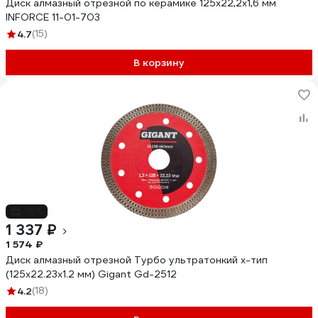
Диск алмазный отрезной по керамике 125х22,2х1,6 мм
INFORCE 11-01-703
4.7
(15)
В корзину
-15%
1 337 ₽
1 574 ₽
Диск алмазный отрезной Турбо ультратонкий х-тип
(125x22.23х1.2 мм) Gigant Gd-2512
4.2
(18)