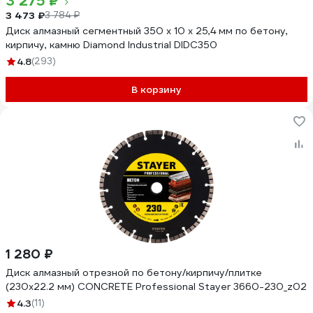
3 275 ₽
3 473 ₽
3 784 ₽
Диск алмазный сегментный 350 х 10 х 25,4 мм по бетону,
кирпичу, камню Diamond Industrial DIDC350
4.8
(293)
В корзину
1 280 ₽
Диск алмазный отрезной по бетону/кирпичу/плитке
(230х22.2 мм) CONCRETE Professional Stayer 3660-230_z02
4.3
(11)