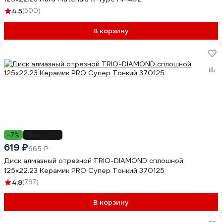
4.5
(500)
В корзину
-7%
до -12%
619 ₽
665 ₽
Диск алмазный отрезной TRIO-DIAMOND сплошной
125x22.23 Керамик PRO Супер Тонкий 370125
4.8
(767)
В корзину