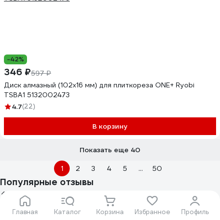
-42%
346 ₽
597 ₽
Диск алмазный (102х16 мм) для плиткореза ONE+ Ryobi
TSBA1 5132002473
4.7
(22)
В корзину
Показать еще 40
1
2
3
4
5
...
50
Популярные отзывы
274 отзыва
Главная
Каталог
Корзина
Избранное
Профиль
Отзыв о диске алмазном Diamond Industrial SPLINTER