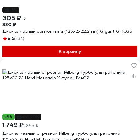
-8%
305 ₽
330 ₽
Диск алмазный сегментный (125x2x22.2 мм) Gigant G-1035
4.4
(334)
В корзину
-6%
до -20%
1 749 ₽
1 855 ₽
Диск алмазный отрезной Hilberg турбо ультратонкий
125x22.23 Hard Materials X-type HM402