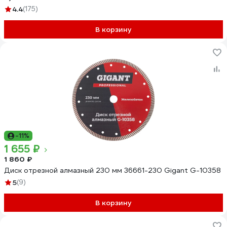
4.4
(175)
В корзину
-11%
1 655 ₽
1 860 ₽
Диск отрезной алмазный 230 мм 36661-230 Gigant G-10358
5
(9)
В корзину