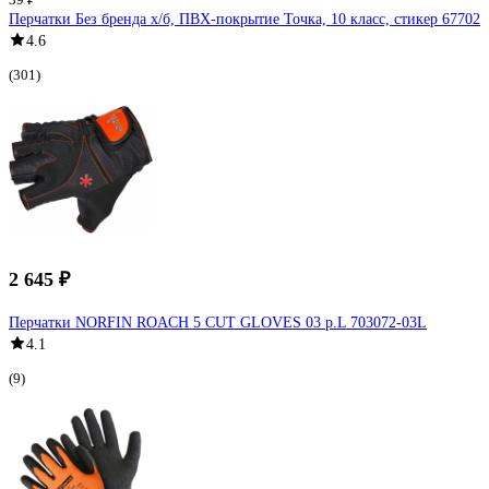
Перчатки Без бренда х/б, ПВХ-покрытие Точка, 10 класс, стикер 67702
4.6
(301)
2 645 ₽
Перчатки NORFIN ROACH 5 CUT GLOVES 03 р.L 703072-03L
4.1
(9)