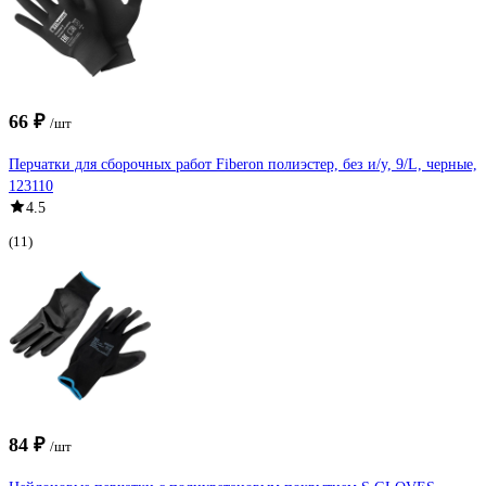
66 ₽
/шт
Перчатки для сборочных работ Fiberon полиэстер, без и/у, 9/L, черные,
123110
4.5
(11)
84 ₽
/шт