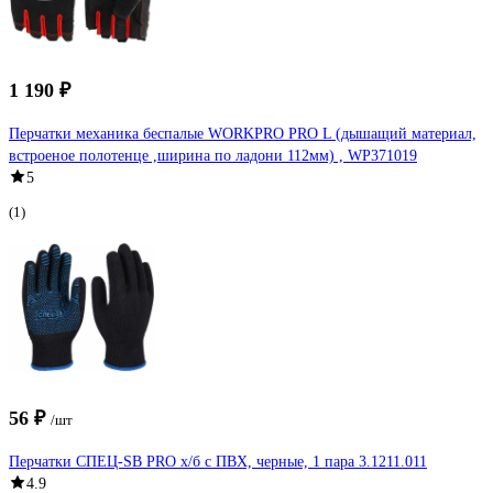
1 190 ₽
Перчатки механика беспалые WORKPRO PRO L (дышащий материал,
встроеное полотенце ,ширина по ладони 112мм) , WP371019
5
(1)
56 ₽
/шт
Перчатки СПЕЦ-SB PRO х/б с ПВХ, черные, 1 пара 3.1211.011
4.9