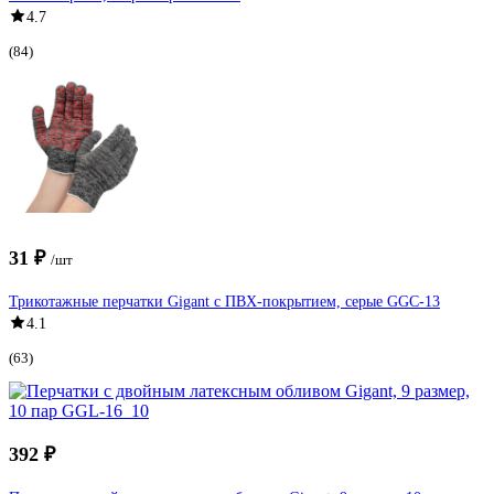
4.7
(84)
31 ₽
/шт
Трикотажные перчатки Gigant с ПВХ-покрытием, серые GGC-13
4.1
(63)
392 ₽