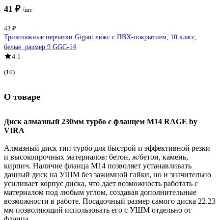
41 ₽
/шт
43 ₽
Трикотажные перчатки Gigant люкс с ПВХ-покрытием, 10 класс,
белые, размер 9 GGC-14
4.1
(10)
О товаре
Диск алмазный 230мм турбо с фланцем М14 RAGE by
VIRA
Алмазный диск тип турбо для быстрой и эффективной резки
и высокопрочных материалов: бетон, ж/бетон, камень,
кирпич. Наличие фланца М14 позволяет устанавливать
данный диск на УШМ без зажимной гайки, но и значительно
усиливает корпус диска, что дает возможность работать с
материалом под любым углом, создавая дополнительные
возможности в работе. Посадочный размер самого диска 22.23
мм позволяющий использовать его с УШМ отдельно от
фланца