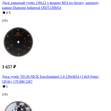
Диск алмазный турбо 230x12 х фланец М14 по бетону, кирпичу,
камню Diamond Industrial DIDT230M14
4.9
(20)
3 657 ₽
Диск турбо TECH-NICK EuroStandard 2.0 230xM14 (2.8x9.0)мм |
GP/dry 179.000.5267
5
(18)