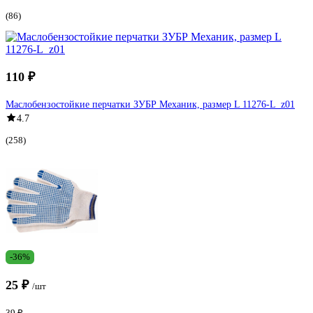
(86)
110 ₽
Маслобензостойкие перчатки ЗУБР Механик, размер L 11276-L_z01
4.7
(258)
-36%
25 ₽
/шт
39 ₽