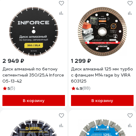
2 949 ₽
1 299 ₽
Диск алмазный по бетону
Диск алмазный 125 мм турбо
сегментный 350/25,4 Inforce
с фланцем М14 rage by VIRA
05-13-42
603125
5
(5)
4.9
(88)
В корзину
В корзину