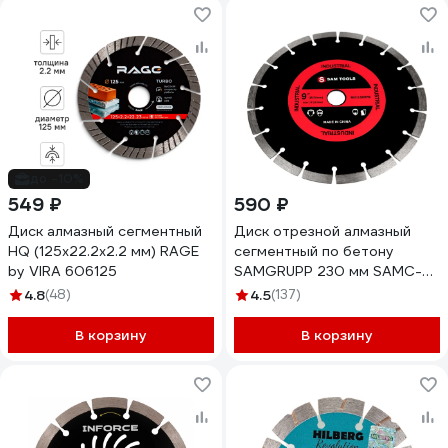
до -10%
549 ₽
590 ₽
Диск алмазный сегментный
Диск отрезной алмазный
HQ (125х22.2х2.2 мм) RAGE
сегментный по бетону
by VIRA 606125
SAMGRUPP 230 мм SAMC-
018001230
4.8
(48)
4.5
(137)
В корзину
В корзину