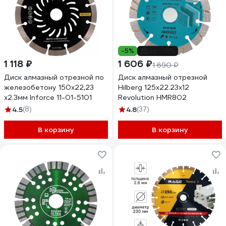
-5%
до -19%
1 118 ₽
1 606 ₽
1 690 ₽
Диск алмазный отрезной по
Диск алмазный отрезной
железобетону 150x22,23
Hilberg 125x22.23x12
x2.3мм Inforce 11-01-5101
Revolution HMR802
4.5
(8)
4.8
(37)
В корзину
В корзину