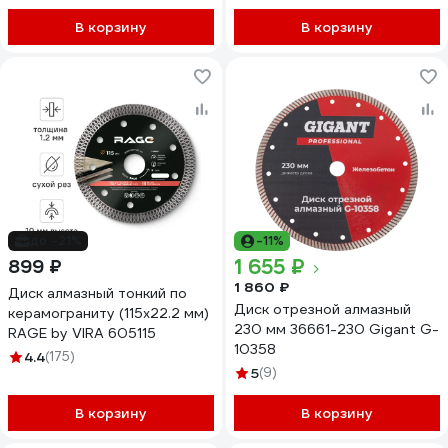
003-125
В корзину
В корзину
до -21%
-11%
1 655 ₽
899 ₽
1 860 ₽
Диск алмазный тонкий по
Диск отрезной алмазный
керамограниту (115х22.2 мм)
230 мм 36661-230 Gigant G-
RAGE by VIRA 605115
10358
4.4
(175)
5
(9)
В корзину
В корзину