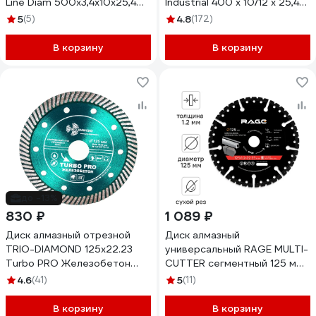
Line Diam 500x3,4x10x25,4
Industrial 400 x 10/12 х 25,4
000506
мм HOT PRESS пайка
5
(5)
4.8
(172)
DIDA400
В корзину
В корзину
до -13%
830 ₽
1 089 ₽
Диск алмазный отрезной
Диск алмазный
TRIO-DIAMOND 125x22.23
универсальный RAGE MULTI-
Turbo PRO Железобетон
CUTTER сегментный 125 мм
TP172
607126
4.6
(41)
5
(11)
В корзину
В корзину