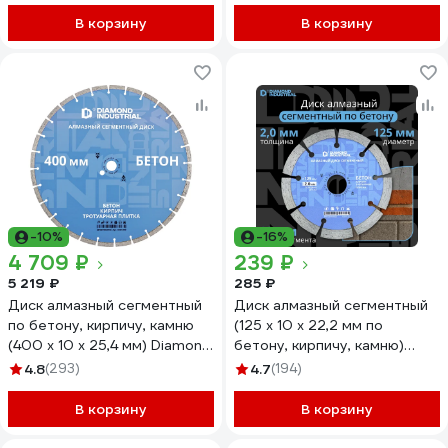
В корзину
В корзину
-10%
-16%
4 709 ₽
239 ₽
5 219 ₽
285 ₽
Диск алмазный сегментный
Диск алмазный сегментный
по бетону, кирпичу, камню
(125 х 10 х 22,2 мм по
(400 х 10 х 25,4 мм) Diamond
бетону, кирпичу, камню)
Industrial DIDC400
Diamond Industrial DIDS125
4.8
(293)
4.7
(194)
В корзину
В корзину