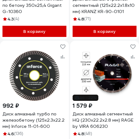
по бетону 350x25,4 Gigant
сегментный (125x22.2x1.8x10
G-10360
мм) KRANZ KR-90-0101
4.3
(4)
4.8
(71)
В корзину
В корзину
до -22%
992 ₽
1 579 ₽
Диск алмазный турбо по
Диск алмазный сегментный
железобетону (125х2.3x22.2
HQ (230х22.2х2.8 мм) RAGE
мм) Inforce 11-01-600
by VIRA 606230
4.6
(136)
4.8
(48)