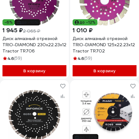
-6%
до -10%
до -12%
1 945 ₽
1 010 ₽
2 065 ₽
Диск алмазный отрезной
Диск алмазный отрезной
TRIO-DIAMOND 230x22.23x12
TRIO-DIAMOND 125x22.23x12
Tractor TR706
Tractor TR702
4.6
(59)
4.6
(59)
В корзину
В корзину
до -23%