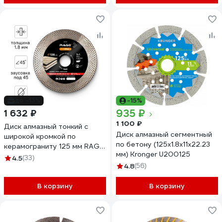
до -13%
-15%
935 ₽
1 632 ₽
1 100 ₽
Диск алмазный тонкий с
Диск алмазный сегментный
широкой кромкой по
по бетону (125x1.8x11x22.23
керамограниту 125 мм RAGE
мм) Kronger U200125
By VIRA 600130
4.5
(33)
4.8
(56)
В корзину
В корзину