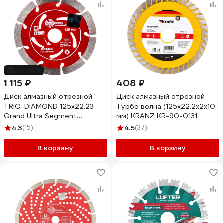
до -17%
1 115 ₽
408 ₽
Диск алмазный отрезной
Диск алмазный отрезной
TRIO-DIAMOND 125x22.23
Турбо волна (125x22.2x2x10
Grand Ultra Segment
мм) KRANZ KR-90-0131
GUS722
4.3
(15)
4.5
(37)
В корзину
В корзину