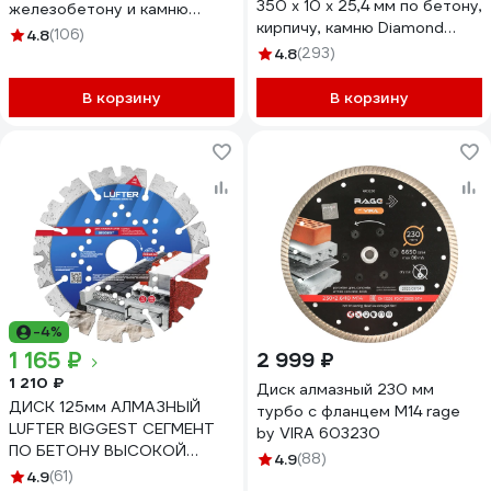
350 х 10 х 25,4 мм по бетону,
железобетону и камню
кирпичу, камню Diamond
125х2.2х22.2 мм RAGE
4.8
(106)
Industrial DIDC350
Furious 600128
4.8
(293)
В корзину
В корзину
-4%
1 165 ₽
2 999 ₽
1 210 ₽
Диск алмазный 230 мм
ДИСК 125мм АЛМАЗНЫЙ
турбо с фланцем М14 rage
LUFTER BIGGEST СЕГМЕНТ
by VIRA 603230
ПО БЕТОНУ ВЫСОКОЙ
4.9
(88)
ПРОЧНОСТИ, АРМОБЕТОНУ
4.9
(61)