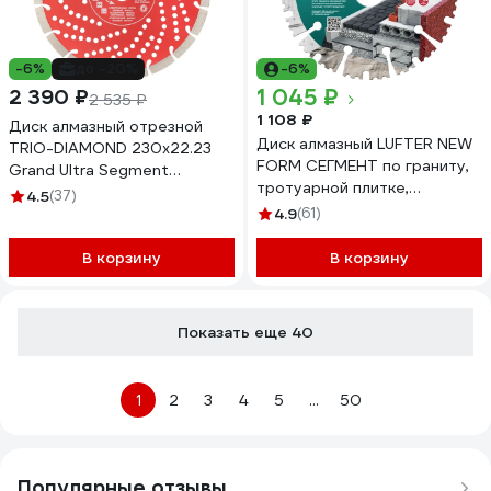
-6%
до -20%
-6%
1 045 ₽
2 390 ₽
2 535 ₽
1 108 ₽
Диск алмазный отрезной
Диск алмазный LUFTER NEW
TRIO-DIAMOND 230x22.23
FORM СЕГМЕНТ по граниту,
Grand Ultra Segment
тротуарной плитке,
GUS726
4.5
(37)
армированный бетон 125 мм
4.9
(61)
012-125
В корзину
В корзину
Показать еще 40
1
2
3
4
5
...
50
Популярные отзывы