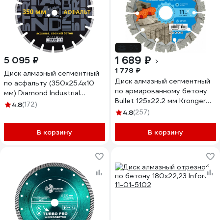
-5%
1 689 ₽
5 095 ₽
1 778 ₽
Диск алмазный сегментный
Диск алмазный сегментный
по асфальту (350х25.4х10
по армированному бетону
мм) Diamond Industrial
Bullet 125x22.2 мм Kronger
DIDA350
4.8
(172)
B200125B
4.8
(257)
В корзину
В корзину