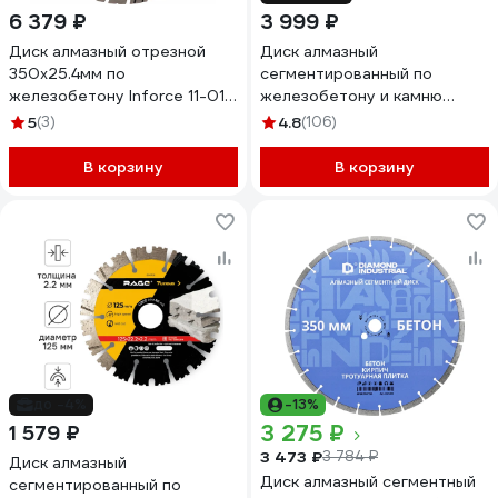
6 379 ₽
3 999 ₽
Диск алмазный отрезной
Диск алмазный
350x25.4мм по
сегментированный по
железобетону Inforce 11-01-
железобетону и камню
5104
350х3.4х30 мм RAGE Furious
5
(3)
4.8
(106)
600350
В корзину
В корзину
до -4%
-13%
3 275 ₽
1 579 ₽
3 473 ₽
3 784 ₽
Диск алмазный
Диск алмазный сегментный
сегментированный по