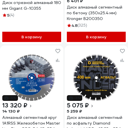
6 401 ₽
Диск отрезной алмазный 180
Диск алмазный сегментный
мм Gigant G-10355
по бетону (350x25.4 мм)
5
(4)
Kronger B200350
4.8
(325)
В корзину
В корзину
-6%
-3%
13 320 ₽
5 075 ₽
14 130 ₽
5 259 ₽
Алмазный сегментный круг
Диск алмазный сегментный
1A1RSS Железобетон Master
по асфальту Diamond