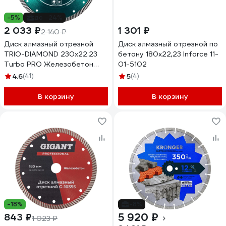
-5%
до -24%
2 033 ₽
1 301 ₽
2 140 ₽
Диск алмазный отрезной
Диск алмазный отрезной по
TRIO-DIAMOND 230x22.23
бетону 180x22,23 Inforce 11-
Turbo PRO Железобетон
01-5102
TP176
4.6
(41)
5
(4)
В корзину
В корзину
-18%
-8%
5 920 ₽
843 ₽
1 023 ₽