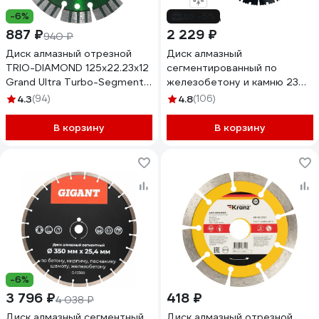
-6%
до -5%
887 ₽
2 229 ₽
940 ₽
Диск алмазный отрезной
Диск алмазный
TRIO-DIAMOND 125х22.23x12
сегментированный по
Grand Ultra Turbo-Segment
железобетону и камню 230
GTS732
мм RAGE Furious 600131
4.3
(94)
4.8
(106)
В корзину
В корзину
-6%
3 796 ₽
418 ₽
4 038 ₽
Диск алмазный сегментный
Диск алмазный отрезной