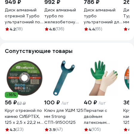
949 ₽
992 ₽
786 ₽
260
Диск алмазный
Диск алмазный
Диск алмазный
Диск
отрезной Турбо
турбо по
турбо
Турб
ультратонкий по
железобетону
ультратонкий для
мм) 
керамограниту
(125х2.3x22.2 мм)
УШМ Inforce 11-01-
4.2
(18)
4.6
(136)
4.4
(65)
4.1
(125x22.23х1.4 мм)
Inforce 11-01-600
496
Gigant Gd-2514
Сопутствующие товары
-16%
56 ₽
100 ₽
40 ₽
365
/шт
/шт
67 ₽
Круг отрезной по
Ключ для УШМ 125
Перчатки с
Круг
камню СИБРТЕХ,
мм Strong
двойным
камн
125 х 2,5 х 22,2 мм,
СТП-91500125
латексным
125x2
84прC+16прB
обливом Gigant 13
T42 
4.3
(23)
3.9
(47)
4
(105)
4.