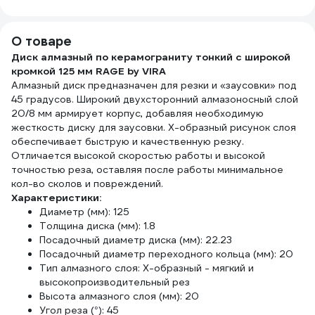
743667
класс,1 пара,
шт B
зеленые GGL-16
5121
О товаре
Диск алмазный по керамограниту тонкий с широкой
кромкой 125 мм RAGE by VIRA
Алмазный диск предназначен для резки и «заусовки» под
45 градусов. Широкий двухсторонний алмазоносный слой
20/8 мм армирует корпус, добавляя необходимую
жесткость диску для заусовки. Х-образный рисунок слоя
обеспечивает быструю и качественную резку.
Отличается высокой скоростью работы и высокой
точностью реза, оставляя после работы минимальное
кол-во сколов и повреждений.
Характеристики:
Диаметр (мм): 125
Толщина диска (мм): 1.8
Посадочный диаметр диска (мм): 22.23
Посадочный диаметр переходного кольца (мм): 20
Тип алмазного слоя: Х-образный - мягкий и
высокопроизводительный рез
Высота алмазного слоя (мм): 20
Угол реза (°): 45