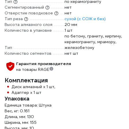
Тип
по керамограниту
Сегментированный
нет
Отверстие поводковое
нет
Тип реза
сухой (с СОЖ и без)
Высота алмазного слоя
20 мм
Количество в упаковке
1 шт
по бетону, граниту, кирпичу,
керамограниту, мрамору,
Тип
железобетону
Количество сегментов
нет шт
Гарантия производителя
на товары RAGE
Комплектация
Диск алмазный х 1 шт,
Адаптер х 1 шт
Упаковка
Единица товара: Штука
Вес, кг: 0.161
Длина, мм: 130
Ширина, мм: 155
Высота, мм: 10