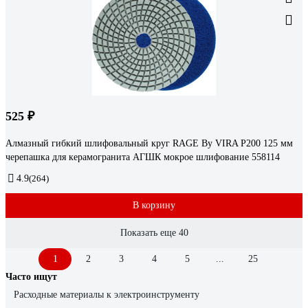
525 ₽
Алмазный гибкий шлифовальный круг RAGE By VIRA Р200 125 мм
черепашка для керамогранита АГШК мокрое шлифование 558114
4.9
(264)
В корзину
Показать еще 40
1
2
3
4
5
...
25
Часто ищут
Расходные материалы к электроинструменту