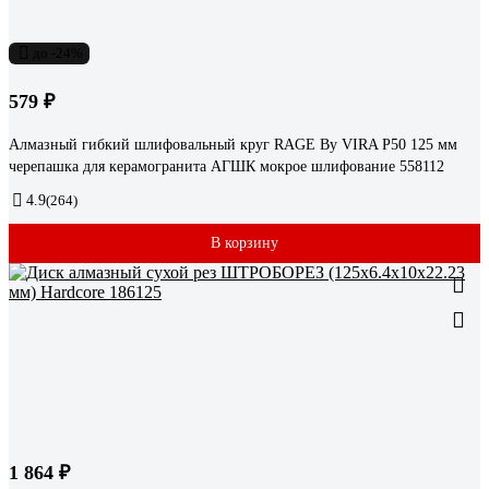
до -24%
579 ₽
Алмазный гибкий шлифовальный круг RAGE By VIRA Р50 125 мм
черепашка для керамогранита АГШК мокрое шлифование 558112
4.9
(264)
В корзину
1 864 ₽