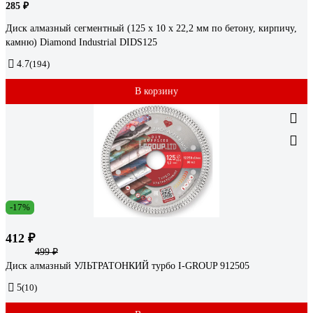
285 ₽
Диск алмазный сегментный (125 х 10 х 22,2 мм по бетону, кирпичу,
камню) Diamond Industrial DIDS125
4.7
(194)
В корзину
-17%
412 ₽
499 ₽
Диск алмазный УЛЬТРАТОНКИЙ турбо I-GROUP 912505
5
(10)