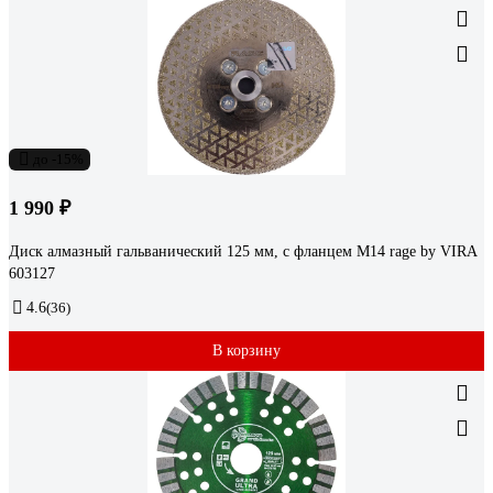
до -15%
1 990 ₽
Диск алмазный гальванический 125 мм, с фланцем М14 rage by VIRA
603127
4.6
(36)
В корзину