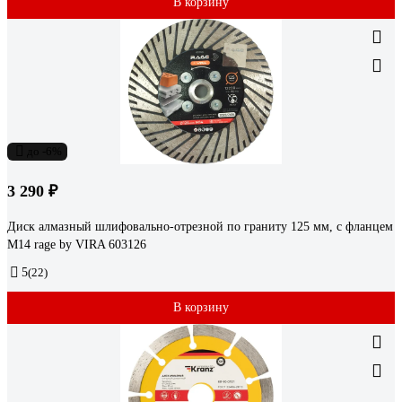
В корзину
до -6%
3 290 ₽
Диск алмазный шлифовально-отрезной по граниту 125 мм, с фланцем
М14 rage by VIRA 603126
5
(22)
В корзину