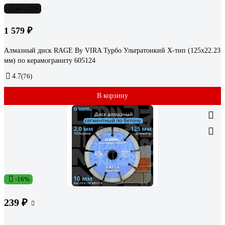
до -22%
1 579 ₽
Алмазный диск RAGE By VIRA Турбо Ультратонкий Х-тип (125х22.23
мм) по керамограниту 605124
4.7
(76)
В корзину
-16%
239 ₽