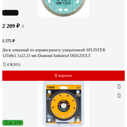
-14%
2 209 ₽
2 575 ₽
Диск алмазный по керамограниту ультратонкий SPLINTER
125x8x1.1x22.23 мм Diamond Industrial DID125ULT
4.8
(305)
В корзину
до -21%