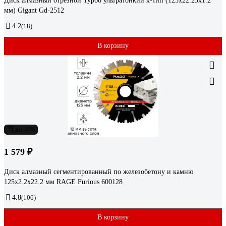
Диск алмазный отрезной Турбо ультратонкий х-тип (125x22.23х1.2
мм) Gigant Gd-2512
4.2
(18)
В корзину
до -4%
1 579 ₽
Диск алмазный сегментированный по железобетону и камню
125х2.2х22.2 мм RAGE Furious 600128
4.8
(106)
В корзину