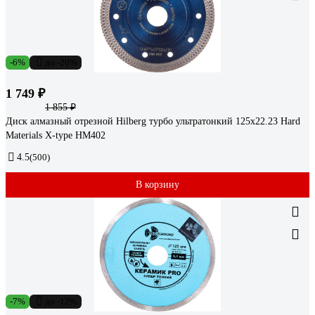
-6%
до -20%
1 749 ₽
1 855 ₽
Диск алмазный отрезной Hilberg турбо ультратонкий 125x22.23 Hard
Materials X-type HM402
4.5
(500)
В корзину
-7%
до -12%