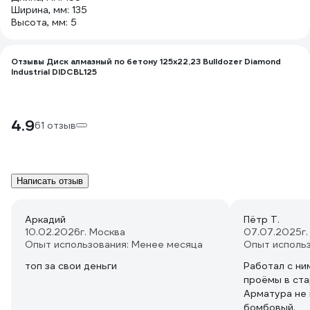
Ширина, мм: 135
Высота, мм: 5
Отзывы Диск алмазный по бетону 125х22,23 Bulldozer Diamond
Industrial DIDCBL125
4.9
61 отзыв
Написать отзыв
Аркадий
Пётр Т.
10.02.2026
г. Москва
07.07.2025
г
Опыт использования: Менее месяца
Опыт исполь
топ за свои деньги
Работал с ни
проёмы в ста
Арматура не 
бомбовый.