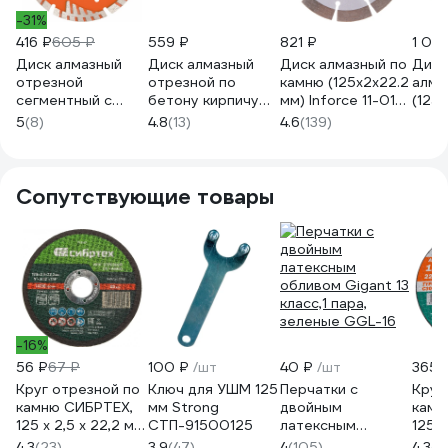
-31%
416 ₽
605 ₽
559 ₽
821 ₽
1 021
Диск алмазный
Диск алмазный
Диск алмазный по
Диск
отрезной
отрезной по
камню (125х2x22.2
алма
сегментный с
бетону кирпичу
мм) Inforce 11-01-
(125
защитными сект,
граниту 125 мм
027
Alma
5
(8)
4.8
(13)
4.6
(139)
125x22,2 мм сухая
Gigant G-10351
резка Gigant G-
10352
Сопутствующие товары
-16%
56 ₽
67 ₽
100 ₽
/шт
40 ₽
/шт
365 
Круг отрезной по
Ключ для УШМ 125
Перчатки с
Круг
камню СИБРТЕХ,
мм Strong
двойным
камн
125 х 2,5 х 22,2 мм,
СТП-91500125
латексным
125x2
84прC+16прB
обливом Gigant 13
T42 
4.3
(23)
3.9
(47)
4
(105)
4.3
(7