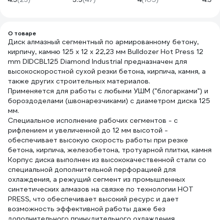
743667
класс,1 пара,
шт B
зеленые GGL-16
5121
О товаре
Диск алмазный сегментный по армированному бетону,
кирпичу, камню 125 x 12 x 22,23 мм Bulldozer Hot Press 12
mm DIDCBL125 Diamond Industrial предназначен для
высокоскоростной сухой резки бетона, кирпича, камня, а
также других строительных материалов.
Применяется для работы с любыми УШМ ("блогарками") и
бороздоделами (швонарезчиками) с диаметром диска 125
мм.
Специальное исполнение рабочих сегментов - с
рифлением и увеличенной до 12 мм высотой -
обеспечивает высокую скорость работы при резке
бетона, кирпича, железобетона, тротуарной плитки, камня
Корпус диска выполнен из высококачественной стали со
специальной дополнительной перфорацией для
охлаждения, а режущий сегмент из промышленных
синтетических алмазов на связке по технологии HOT
PRESS, что обеспечивает высокий ресурс и дает
возможность эффективной работы даже без
дополнительного принудительного охлаждения.