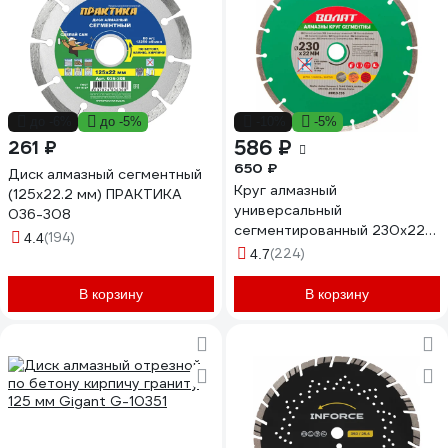
до -6%
до -5%
-10%
-5%
586 ₽
261 ₽
650 ₽
Диск алмазный сегментный
Круг алмазный
(125х22.2 мм) ПРАКТИКА
универсальный
036-308
сегментированный 230х22
(194)
4.4
мм ВОЛАТ 89010-230
(224)
4.7
В корзину
В корзину