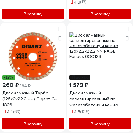
600350
(13)
4.9
В корзину
В корзину
-12%
до -4%
260 ₽
1 579 ₽
294 ₽
Диск алмазный Турбо
Диск алмазный
(125x2x22.2 мм) Gigant G-
сегментированный по
1036
железобетону и камню
125х2.2х22.2 мм RAGE
(63)
(106)
4.1
4.8
Furious 600128
В корзину
В корзину