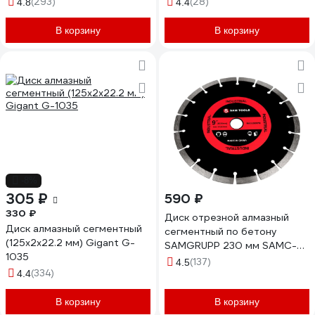
(293)
(28)
4.8
4.4
В корзину
В корзину
-8%
305 ₽
590 ₽
330 ₽
Диск отрезной алмазный
Диск алмазный сегментный
сегментный по бетону
(125x2x22.2 мм) Gigant G-
SAMGRUPP 230 мм SAMC-
1035
018001230
(137)
4.5
(334)
4.4
В корзину
В корзину