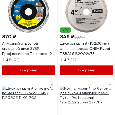
-42%
870 ₽
346 ₽
597 ₽
Алмазный отрезной
Диск алмазный (102х16 мм)
сплошной диск ЗУБР
для плиткореза ONE+ Ryobi
Профессионал Тонкорез 125
TSBA1 5132002473
мм, по керамограниту,
(104)
(22)
4.5
4.7
мрамору 36659-125_z01
В корзину
В корзину