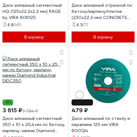
Диск алмазный сегментный
Диск алмазный отрезной по
HQ (125х22.2х2.2 мм) RAGE
бетону/кирпичу/плитке
by VIRA 606125
(230х22.2 мм) CONCRETE
Professional Stayer 3660-
(48)
(11)
4.8
4.3
230_z02
В корзину
В корзину
-4%
до -4%
3 615 ₽
479 ₽
3 784 ₽
Диск алмазный сегментный
Диск алмазный по стеклу и
350 х 10 х 25,4 мм по бетону,
керамике 125 мм VIRA
кирпичу, камню Diamond
600124
Industrial DIDC350