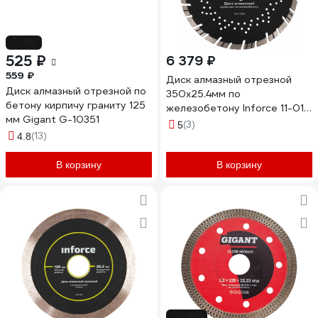
-6%
525 ₽
6 379 ₽
559 ₽
Диск алмазный отрезной
Диск алмазный отрезной по
350x25.4мм по
бетону кирпичу граниту 125
железобетону Inforce 11-01-
мм Gigant G-10351
5104
(3)
5
(13)
4.8
В корзину
В корзину
-36%