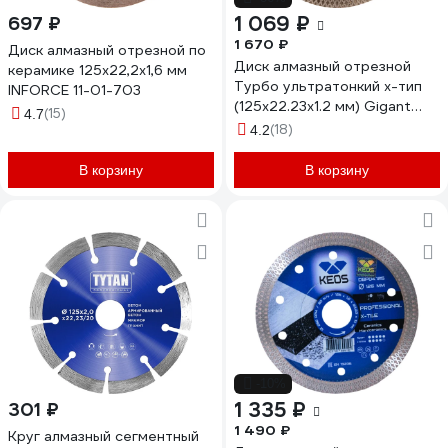
1 069 ₽
697 ₽
1 670 ₽
Диск алмазный отрезной по
Диск алмазный отрезной
керамике 125х22,2х1,6 мм
Турбо ультратонкий х-тип
INFORCE 11-01-703
(125x22.23х1.2 мм) Gigant
(15)
4.7
Gd-2512
(18)
4.2
В корзину
В корзину
-10%
1 335 ₽
301 ₽
1 490 ₽
Круг алмазный сегментный