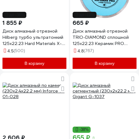
до -36%
до -12%
1 855 ₽
665 ₽
Диск алмазный отрезной
Диск алмазный отрезной
Hilberg турбо ультратонкий
TRIO-DIAMOND сплошной
125x22.23 Hard Materials X-
125x22.23 Керамик PRO
type HM402
Супер Тонкий 370125
(500)
(767)
4.5
4.8
В корзину
В корзину
-38%
655 ₽
2 606 ₽