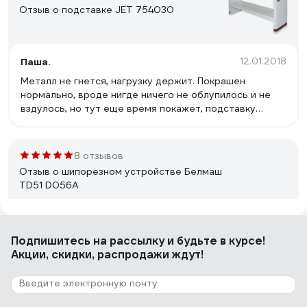
Отзыв о подставке JET 754030
Паша.
12.01.2018
Металл не гнется, нагрузку держит. Покрашен
нормально, вроде нигде ничего не облупилось и не
вздулось, но тут еще время покажет, подставку
приобрел всего 5 месяцев назад.
8 отзывов
Отзыв о шипорезном устройстве Белмаш
TD51 D056A
Игорь
11.02.2022
Подпишитесь
на рассылку
и будьте в курсе!
Массивная. Прилегание к столу ровное. Все углы
Акции, скидки, распродажи ждут!
регулируются. Микроподстройка расстояния удобная.
23 отзыва