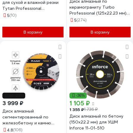
Диск алмазный по
для сухой и влажной резки
керамограниту Turbo
Tytan Professional
Professional (125х22.23 мм)
125x2x22.23 мм 277765
(10)
5
сплошной 1.2мм KEOS
(274)
5
DBP04.125
В корзину
В корзину
до -23%
-36%
1 105 ₽
3 999 ₽
1 355 ₽
1 736 ₽
Диск алмазный
Диск алмазный по бетону
сегментированный по
(150х22.2 мм) для УШМ
железобетону и камню
Inforce 11-01-510
350х3.4х30 мм RAGE Furious
(106)
4.8