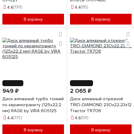
01-027
Inforce 11-01-496
(139)
(65)
4.6
4.4
В корзину
В корзину
до -3%
до -10%
949 ₽
2 065 ₽
Диск алмазный турбо тонкий
Диск алмазный отрезной
по керамограниту (125х22.2
TRIO-DIAMOND 230x22.23x12
мм) RAGE by VIRA 605125
Tractor TR706
(175)
(59)
4.4
4.6
В корзину
В корзину