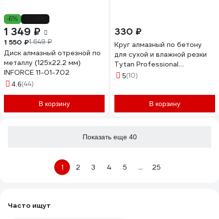
-6%
-18%
1 349 ₽
330 ₽
1 550 ₽
1 649 ₽
Круг алмазный по бетону
Диск алмазный отрезной по
для сухой и влажной резки
металлу (125х22.2 мм)
Tytan Professional
INFORCE 11-01-702
125x2x22.23 мм 277767
(10)
5
(44)
4.6
В корзину
В корзину
Показать еще 40
1
2
3
4
5
...
25
Часто ищут