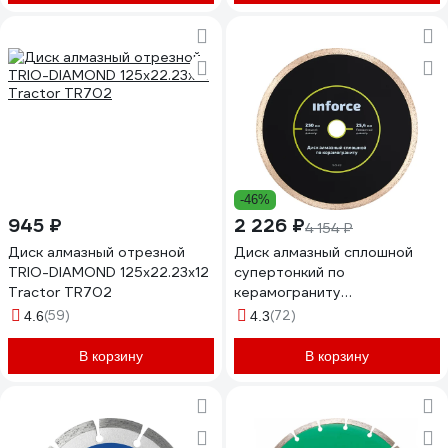
-46%
945 ₽
2 226 ₽
4 154 ₽
Диск алмазный отрезной
Диск алмазный сплошной
TRIO-DIAMOND 125x22.23x12
супертонкий по
Tractor TR702
керамограниту
(250х1.35x25.4 мм) Inforce 11-
(59)
(72)
4.6
4.3
01-512
В корзину
В корзину