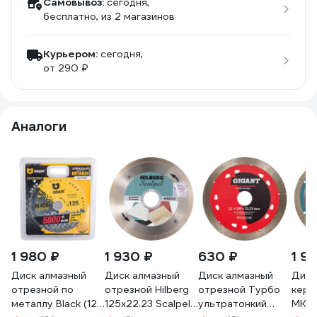
Самовывоз:
сегодня,
бесплатно
, из 2 магазинов
Курьером:
сегодня,
от 290 ₽
Аналоги
1 980 ₽
1 930 ₽
630 ₽
1 91
Диск алмазный
Диск алмазный
Диск алмазный
Диск
отрезной по
отрезной Hilberg
отрезной Турбо
кера
металлу Black (125
125x22.23 Scalpel
ультратонкий
MKSS