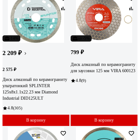
-14%
до -5%
799 ₽
2 209 ₽
Диск алмазный по керамограниту
2 575 ₽
для заусовки 125 мм VIRA 600123
Диск алмазный по керамограниту
4.8
(9)
ультратонкий SPLINTER
125x8x1.1x22.23 мм Diamond
Industrial DID125ULT
4.8
(305)
В корзину
В корзину