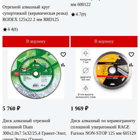
мм 600122
Отрезной алмазный круг
супертонкий (керамическая резка)
4.7
(9)
RODEX 125х22.2 мм RRD125
4.4
(8)
В корзину
В корзину
5 760 ₽
1 969 ₽
Диск алмазный отрезной
Диск алмазный по керамограниту
сплошной Diam
сплошной ультратонкий RAGE
300x2,0x7.5x32/25,4 Гранит-Элит,
Furious NON-STOP 125 мм 605129
серия Экстра (Гранит,