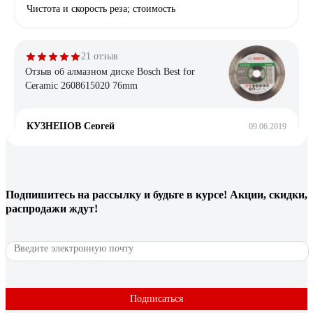
Чистота и скорость реза; стоимость
21 отзыв
Отзыв об алмазном диске Bosch Best for
Ceramic 2608615020 76mm
КУЗНЕЦОВ Сергей
09.06.2019
Бренд, цена, качество.
157 отзывов
Подпишитесь
на рассылку
и будьте в курсе! Акции, скидки,
распродажи ждут!
Отзыв об алмазном диске Diamond Industrial
350х25.4 мм DIDC350
Андрей Филиппович
08.01.2021
Хороший
Подписаться