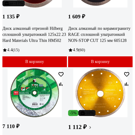
до -17%
1 135 ₽
1 609 ₽
Диск алмазный отрезной Hilberg
Диск алмазный по керамограниту
сплошной ультратонкий 125x22.23
RAGE сплошной ультратонкий
Hard Materials Ultra Thin HM502
NON-STOP CUT 125 мм 605128
4.4
(15)
4.9
(60)
В корзину
В корзину
-5%
-10%
7 110 ₽
1 112 ₽