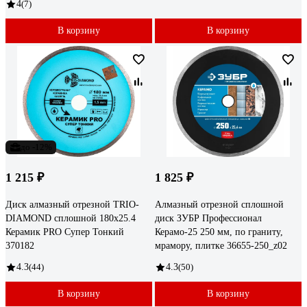
4
(7)
В корзину
В корзину
до -12%
1 215 ₽
1 825 ₽
Диск алмазный отрезной TRIO-
Алмазный отрезной сплошной
DIAMOND сплошной 180x25.4
диск ЗУБР Профессионал
Керамик PRO Супер Тонкий
Керамо-25 250 мм, по граниту,
370182
мрамору, плитке 36655-250_z02
4.3
(44)
4.3
(50)
В корзину
В корзину