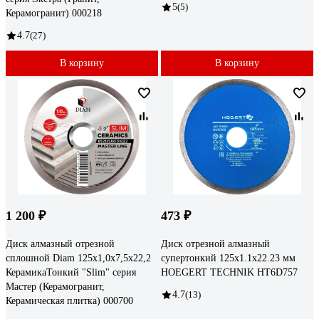
5
(5)
Керамогранит) 000218
4.7
(27)
В корзину
В корзину
1 200 ₽
473 ₽
Диск алмазный отрезной
Диск отрезной алмазный
сплошной Diam 125x1,0x7,5x22,2
супертонкий 125x1.1x22.23 мм
КерамикаТонкий "Slim" серия
HOEGERT TECHNIK HT6D757
Мастер (Керамогранит,
4.7
(13)
Керамическая плитка) 000700