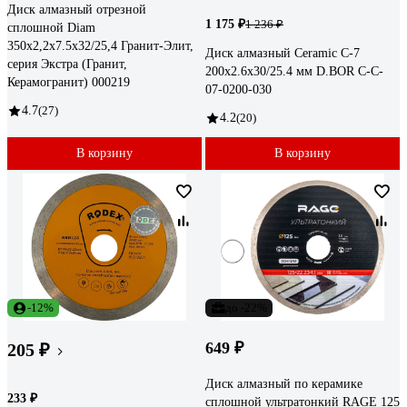
Диск алмазный отрезной
1 175 ₽
1 236 ₽
сплошной Diam
350x2,2x7.5x32/25,4 Гранит-Элит,
Диск алмазный Ceramic C-7
серия Экстра (Гранит,
200x2.6x30/25.4 мм D.BOR C-C-
Керамогранит) 000219
07-0200-030
4.7
(27)
4.2
(20)
В корзину
В корзину
-12%
до -22%
649 ₽
205 ₽
Диск алмазный по керамике
233 ₽
сплошной ультратонкий RAGE 125