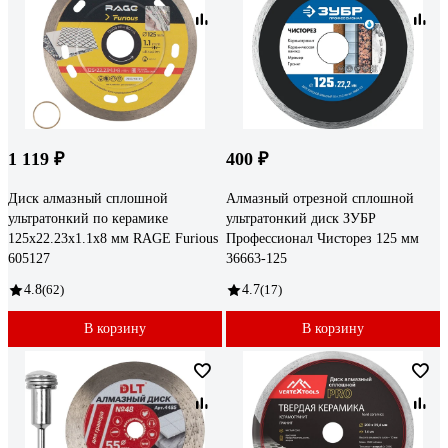
1 119 ₽
400 ₽
Диск алмазный сплошной
Алмазный отрезной сплошной
ультратонкий по керамике
ультратонкий диск ЗУБР
125x22.23x1.1x8 мм RAGE Furious
Профессионал Чисторез 125 мм
605127
36663-125
4.8
(62)
4.7
(17)
В корзину
В корзину