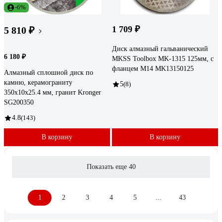
-6%
1 709 ₽
5 810 ₽
Диск алмазный гальванический
6 180 ₽
MKSS Toolbox MK-1315 125мм, с
фланцем М14 MK13150125
Алмазный сплошной диск по
камню, керамограниту
5
(8)
350x10x25.4 мм, гранит Kronger
SG200350
4.8
(143)
В корзину
В корзину
Показать еще 40
1
2
3
4
5
...
43