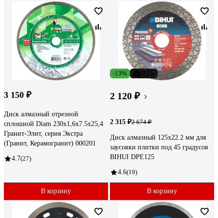
-13%
-21%
3 150 ₽
2 120 ₽
Диск алмазный отрезной
2 315 ₽
2 674 ₽
сплошной Diam 230x1,6x7.5x25,4
Гранит-Элит, серия Экстра
Диск алмазный 125х22.2 мм для
(Гранит, Керамогранит) 000201
заусовки плитки под 45 градусов
BIHUI DPE125
4.7
(27)
4.6
(19)
В корзину
В корзину