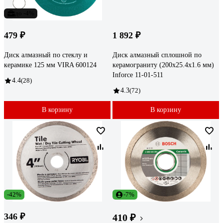
до -4%
479 ₽
1 892 ₽
Диск алмазный по стеклу и
Диск алмазный сплошной по
керамике 125 мм VIRA 600124
керамограниту (200х25.4х1.6 мм)
Inforce 11-01-511
4.4
(28)
4.3
(72)
В корзину
В корзину
-42%
-7%
346 ₽
410 ₽