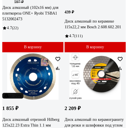
597 ₽
Диск алмазный (102х16 мм) для
439 ₽
плиткореза ONE+ Ryobi TSBA1
5132002473
Диск алмазный по керамике
115х22,2 мм Bosch 2.608.602.201
4.7
(22)
4.7
(111)
В корзину
В корзину
до -20%
1 855 ₽
2 209 ₽
Диск алмазный отрезной Hilberg
Диск алмазный по керамограниту
125x22.23 Extra Thin 1.1 мм
для резки и шлифовки под углом