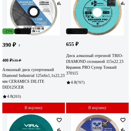
-25%
-26%
до -11%
655 ₽
390 ₽
Диск алмазный отрезной TRIO-
400 ₽
530 ₽
DIAMOND сплошной 115x22.23
Керамик PRO Супер Тонкий
Алмазный диск супертонкий
370115
Diamond Industrial 125x6х1,1x22,23
мм CERAMICS DILITE
4.8
(767)
DID125CER
4.8
(263)
В корзину
В корзину