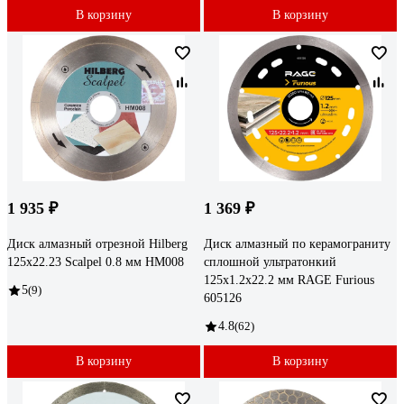
В корзину
В корзину
1 935 ₽
1 369 ₽
Диск алмазный отрезной Hilberg
Диск алмазный по керамограниту
125x22.23 Scalpel 0.8 мм HM008
сплошной ультратонкий
125х1.2х22.2 мм RAGE Furious
5
(9)
605126
4.8
(62)
В корзину
В корзину