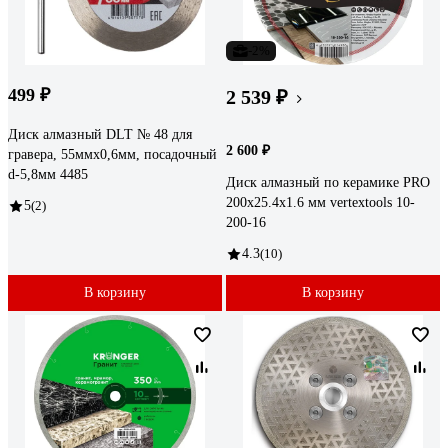
-2%
499 ₽
2 539 ₽
Диск алмазный DLT № 48 для
2 600 ₽
гравера, 55ммх0,6мм, посадочный
d-5,8мм 4485
Диск алмазный по керамике PRO
200x25.4x1.6 мм vertextools 10-
5
(2)
200-16
4.3
(10)
В корзину
В корзину