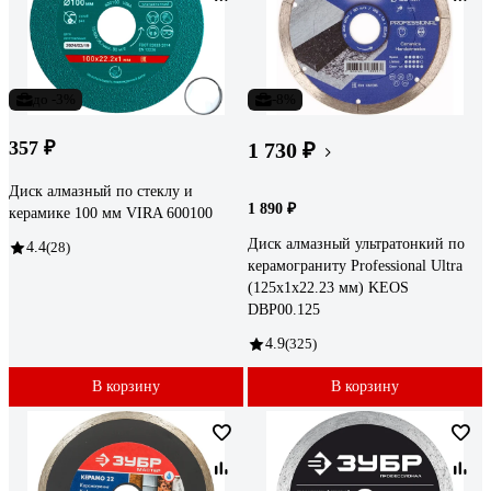
до -3%
-8%
357 ₽
1 730 ₽
Диск алмазный по стеклу и
1 890 ₽
керамике 100 мм VIRA 600100
Диск алмазный ультратонкий по
4.4
(28)
керамограниту Professional Ultra
(125х1х22.23 мм) KEOS
DBP00.125
4.9
(325)
В корзину
В корзину