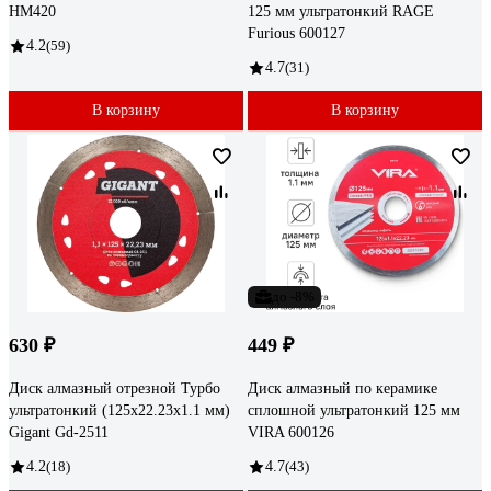
HM420
125 мм ультратонкий RAGE
Furious 600127
4.2
(59)
4.7
(31)
В корзину
В корзину
до -8%
630 ₽
449 ₽
Диск алмазный отрезной Турбо
Диск алмазный по керамике
ультратонкий (125x22.23х1.1 мм)
сплошной ультратонкий 125 мм
Gigant Gd-2511
VIRA 600126
4.2
(18)
4.7
(43)