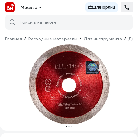
Москва
Для юрлиц
Поиск в каталоге
Главная
/
Расходные материалы
/
Для инструмента
/
Для