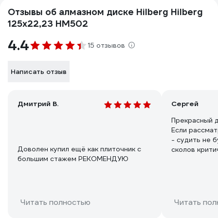
Отзывы об алмазном диске Hilberg Hilberg
125х22,23 HM502
4.4
15 отзывов
Написать отзыв
Дмитрий В.
Сергей
Прекрасный д
Если рассмат
- судить не б
Доволен купил ещё как плиточник с
сколов крити
большим стажем РЕКОМЕНДУЮ
приемлемая д
Сколько про
масштабах - 
оочень долго
Читать полностью
Читать пол