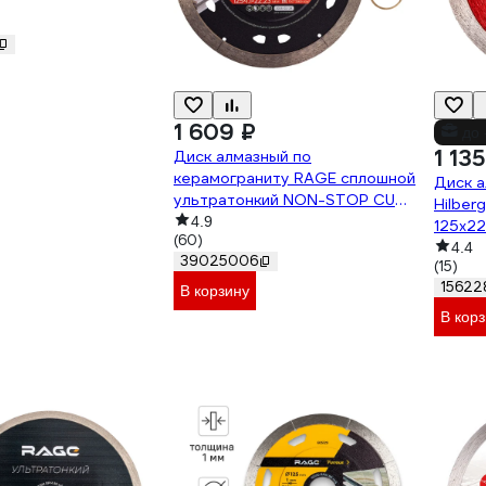
1 609 ₽
до 
1 135
Диск алмазный по
керамограниту RAGE сплошной
Диск 
ультратонкий NON-STOP CUT
Hilber
125 мм 605128
4.9
125x22
(60)
Thin 
4.4
39025006
(15)
15622
В корзину
В кор