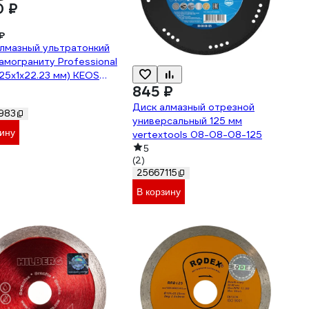
0 ₽
₽
лмазный ультратонкий
амограниту Professional
(125х1х22.23 мм) KEOS
.125
845 ₽
Диск алмазный отрезной
983
универсальный 125 мм
зину
vertextools 08-08-08-125
5
(2)
25667115
В корзину