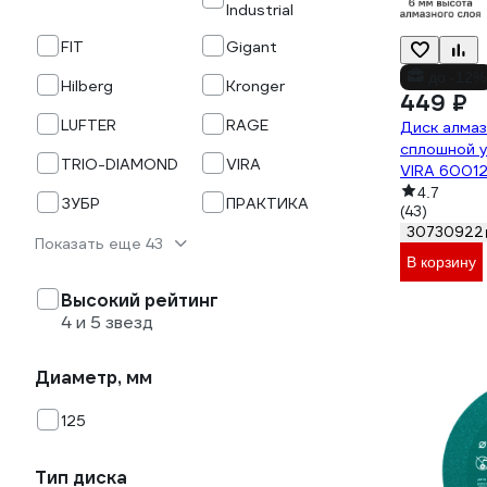
Industrial
FIT
Gigant
до -12%
Hilberg
Kronger
449 ₽
LUFTER
RAGE
Диск алмаз
сплошной у
TRIO-DIAMOND
VIRA
VIRA 6001
4.7
ЗУБР
ПРАКТИКА
(43)
30730922
Показать еще 43
В корзину
Высокий рейтинг
4 и 5 звезд
Диаметр, мм
125
Тип диска