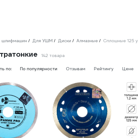
 шлифмашин
Для УШМ
Диски
Алмазные
Сплошные 125 
/
/
/
/
ьтратонкие
142 товара
ь по:
По популярности
Отзывам
Рейтингу
Цене