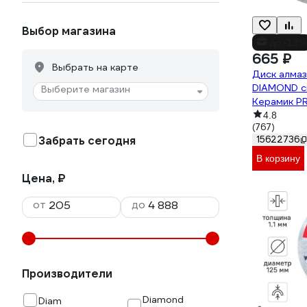
Выбор магазина
до -12%
665 ₽
Выбрать на карте
Диск алмаз
DIAMOND с
Выберите магазин
Керамик P
370125
4.8
(767)
Забрать сегодня
15622736
В корзину
Цена, ₽
от
до
Производители
Diamond
Diam