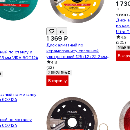
1 73
1 890 
Диск а
по кер
Ultra 
1 369 ₽
DBP00
4.9
(325)
Диск алмазный по
16489
керамограниту сплошной
ный по стеклу и
В кор
ультратонкий 125х1.2х22.2 мм
25 мм VIRA 600124
RAGE Furious 605126
4.8
(62)
26925194
В корзину
ный по металлу
м 607124