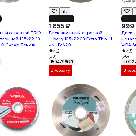
до -20%
до 
1 855 ₽
999
ный отрезной TRIO-
Диск алмазный отрезной
Диск а
плошной 125x22.23
Hilberg 125x22.23 Extra Thin 1.1
металл
RO Супер Тонкий
мм HM420
VIRA 6
4.2
4.5
(59)
(56)
15947966
2022
В корзину
В кор