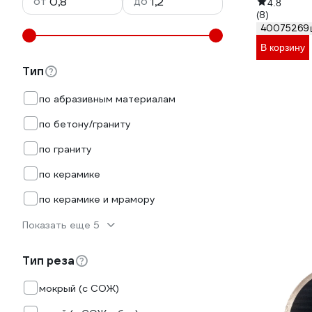
от
до
4.8
(8)
40075269
В корзину
Тип
по абразивным материалам
по бетону/граниту
по граниту
по керамике
по керамике и мрамору
Показать еще 5
Тип реза
мокрый (с СОЖ)