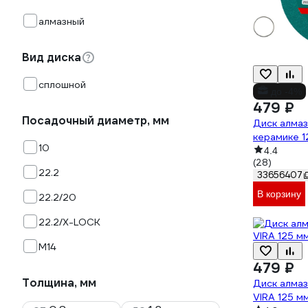
алмазный
Вид диска
сплошной
до -4%
479 ₽
Посадочный диаметр, мм
Диск алмаз
керамике 1
10
4.4
(28)
22.2
33656407
В корзину
22.2/20
22.2/X-LOCK
М14
479 ₽
Толщина, мм
Диск алмаз
VIRA 125 м