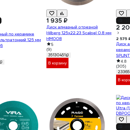
1 935 ₽
-1
2 20
Диск алмазный отрезной
Hilberg 125x22.23 Scalpel 0.8 мм
ный по керамике
HM008
2 575 
льтратонкий 125 мм
Диск а
5
26
(9)
керамо
35130451
SPLINT
Diamon
4.8
В корзину
(305)
23365
В кор
-8