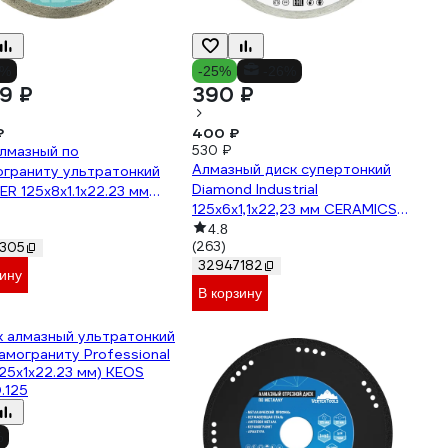
4%
-25%
-26%
9 ₽
390 ₽
₽
400 ₽
лмазный по
530 ₽
Алмазный диск супертонкий
граниту ультратонкий
Diamond Industrial
ER 125x8x1.1x22.23 мм
125x6х1,1x22,23 мм CERAMICS
d Industrial DID125ULT
DILITE DID125CER
4.8
(263)
305
32947182
зину
В корзину
%