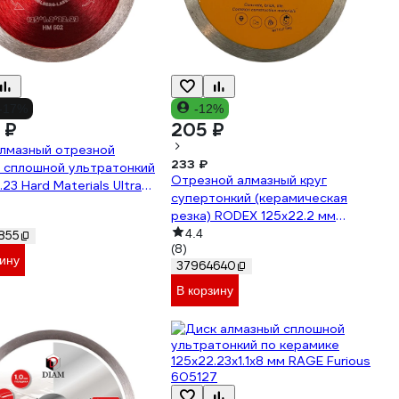
-17%
-12%
 ₽
205 ₽
алмазный отрезной
233 ₽
g сплошной ультратонкий
Отрезной алмазный круг
.23 Hard Materials Ultra
супертонкий (керамическая
HM502
резка) RODEX 125х22.2 мм
RRD125
4.4
855
(8)
зину
37964640
В корзину