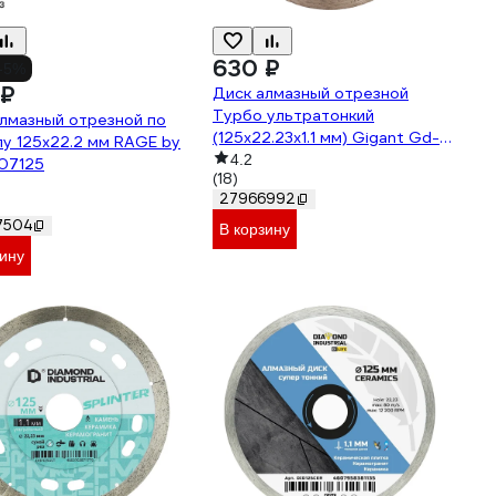
630 ₽
-5%
 ₽
Диск алмазный отрезной
Турбо ультратонкий
лмазный отрезной по
(125x22.23х1.1 мм) Gigant Gd-
у 125х22.2 мм RAGE by
2511
4.2
07125
(18)
27966992
7504
В корзину
зину