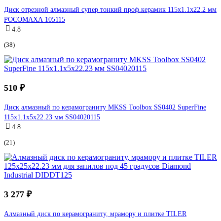
Диск отрезной алмазный супер тонкий проф.керамик 115х1.1х22.2 мм
РОСОМАХА 105115
4.8
(38)
510 ₽
Диск алмазный по керамограниту MKSS Toolbox SS0402 SuperFine
115x1.1x5x22.23 мм SS04020115
4.8
(21)
3 277 ₽
Алмазный диск по керамограниту, мрамору и плитке TILER