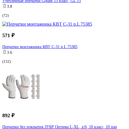
Утепленные перчатки Gigant 15 класс, GL 15
3.8
(72)
571 ₽
Перчатки монтажника КВТ С-31 р.L 75385
3.6
(152)
892 ₽
Перчатки без покрытия ЗУБР Оптима L-XL, х/б, 10 класс, 10 пар