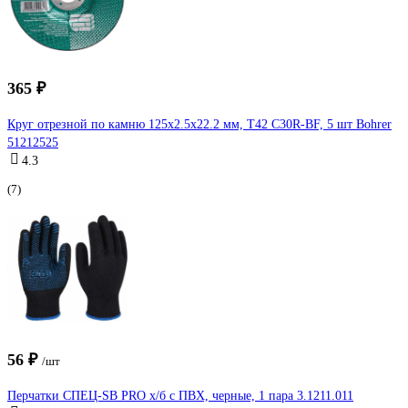
365 ₽
Круг отрезной по камню 125x2.5x22.2 мм, T42 С30R-BF, 5 шт Bohrer
51212525
4.3
(7)
56 ₽
/шт
Перчатки СПЕЦ-SB PRO х/б с ПВХ, черные, 1 пара 3.1211.011