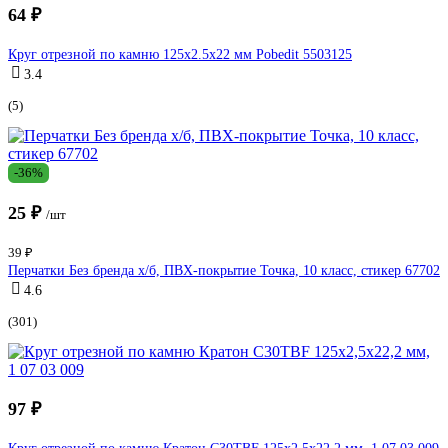
64 ₽
Круг отрезной по камню 125x2.5x22 мм Pobedit 5503125
3.4
(5)
-36%
25 ₽
/шт
39 ₽
Перчатки Без бренда х/б, ПВХ-покрытие Точка, 10 класс, стикер 67702
4.6
(301)
97 ₽