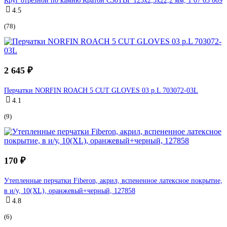
Круг отрезной по камню Кратон C30TBF 125x2,5x22,2 мм, 1 07 03 009
4.5
(78)
2 645 ₽
Перчатки NORFIN ROACH 5 CUT GLOVES 03 р.L 703072-03L
4.1
(9)
170 ₽
Утепленные перчатки Fiberon, акрил, вспененное латексное покрытие,
в и/у, 10(XL), оранжевый+черный, 127858
4.8
(6)