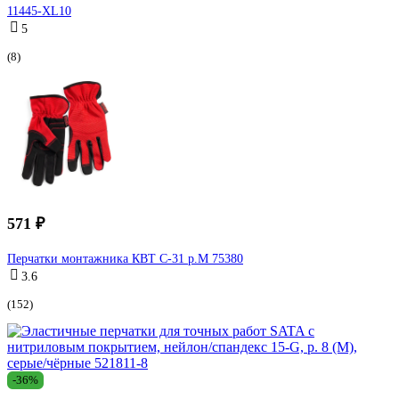
11445-XL10
5
(8)
571 ₽
Перчатки монтажника КВТ С-31 р.M 75380
3.6
(152)
-36%