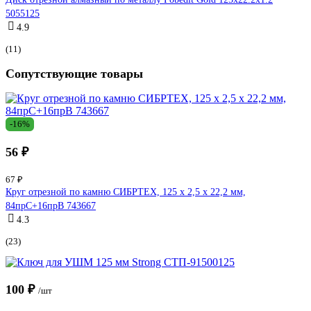
5055125
4.9
(11)
Сопутствующие товары
-16%
56 ₽
67 ₽
Круг отрезной по камню СИБРТЕХ, 125 х 2,5 х 22,2 мм,
84прC+16прB 743667
4.3
(23)
100 ₽
/шт