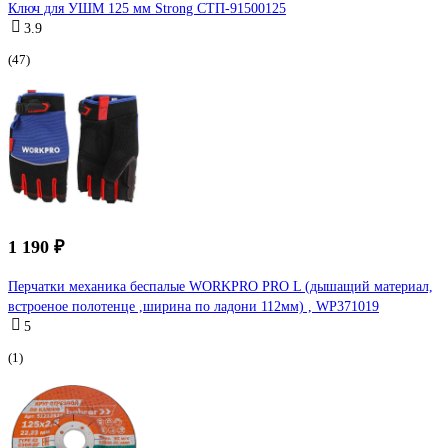
Ключ для УШМ 125 мм Strong СТП-91500125
3.9
(47)
1 190 ₽
Перчатки механика беспалые WORKPRO PRO L (дышащий материал,
встроеное полотенце ,ширина по ладони 112мм) , WP371019
5
(1)