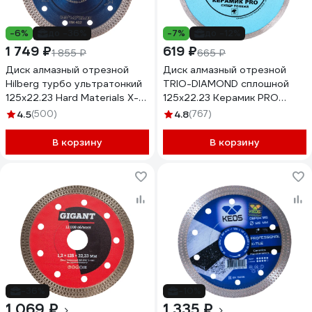
-6%
до -36%
-7%
до -12%
1 749 ₽
619 ₽
1 855 ₽
665 ₽
Диск алмазный отрезной
Диск алмазный отрезной
Hilberg турбо ультратонкий
TRIO-DIAMOND сплошной
125x22.23 Hard Materials X-
125x22.23 Керамик PRO
type HM402
Супер Тонкий 370125
4.5
(500)
4.8
(767)
В корзину
В корзину
-36%
-10%
1 069 ₽
1 335 ₽