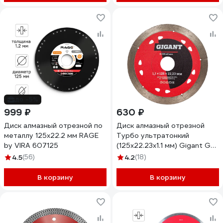
до -5%
999 ₽
630 ₽
Диск алмазный отрезной по
Диск алмазный отрезной
металлу 125х22.2 мм RAGE
Турбо ультратонкий
by VIRA 607125
(125x22.23х1.1 мм) Gigant Gd-
2511
4.5
(56)
4.2
(18)
В корзину
В корзину