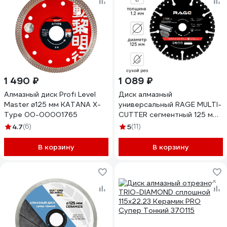
1 490 ₽
1 089 ₽
Алмазный диск Profi Level
Диск алмазный
Master ⌀125 мм KATANA X-
универсальный RAGE MULTI-
Type 00-00001765
CUTTER сегментный 125 мм
607126
4.7
(6)
5
(11)
В корзину
В корзину