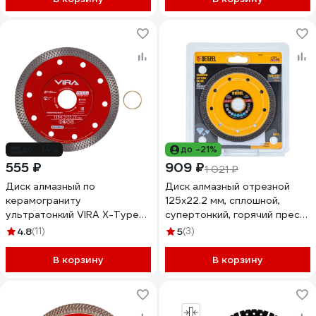
до -14%
до -21%
555 ₽
909 ₽
1 021 ₽
Диск алмазный по
Диск алмазный отрезной
керамограниту
125x22.2 мм, сплошной,
ультратонкий VIRA X-Type
супертонкий, горячий пресс,
125х1.2 мм 605122
сухой/мокрый рез Denzel
4.8
(11)
5
(3)
73058
В корзину
В корзину