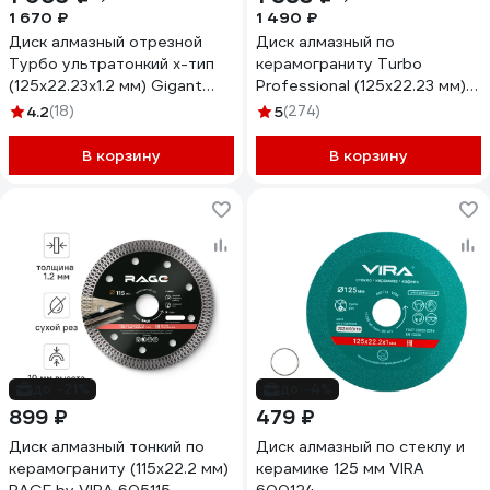
1 670 ₽
1 490 ₽
Диск алмазный отрезной
Диск алмазный по
Турбо ультратонкий х-тип
керамограниту Turbo
(125x22.23х1.2 мм) Gigant
Professional (125х22.23 мм)
Gd-2512
сплошной 1.2мм KEOS
4.2
(18)
5
(274)
DBP04.125
В корзину
В корзину
до -21%
до -4%
899 ₽
479 ₽
Диск алмазный тонкий по
Диск алмазный по стеклу и
керамограниту (115х22.2 мм)
керамике 125 мм VIRA