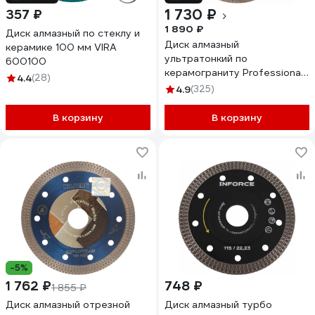
1 730 ₽
357 ₽
1 890 ₽
Диск алмазный по стеклу и
Диск алмазный
керамике 100 мм VIRA
ультратонкий по
600100
керамограниту Professional
4.4
(28)
Ultra (125х1х22.23 мм) KEOS
4.9
(325)
DBP00.125
В корзину
В корзину
-5%
1 762 ₽
748 ₽
1 855 ₽
Диск алмазный отрезной
Диск алмазный турбо