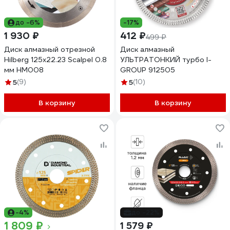
до -6%
-17%
1 930 ₽
412 ₽
499 ₽
Диск алмазный отрезной
Диск алмазный
Hilberg 125x22.23 Scalpel 0.8
УЛЬТРАТОНКИЙ турбо I-
мм HM008
GROUP 912505
5
(9)
5
(10)
В корзину
В корзину
-4%
до -22%
1 809 ₽
1 579 ₽