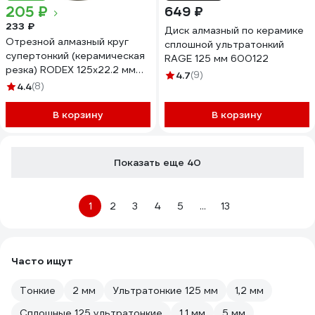
205 ₽
649 ₽
233 ₽
Диск алмазный по керамике
Отрезной алмазный круг
сплошной ультратонкий
супертонкий (керамическая
RAGE 125 мм 600122
резка) RODEX 125х22.2 мм
4.7
(9)
RRD125
4.4
(8)
В корзину
В корзину
Показать еще 40
1
2
3
4
5
...
13
Часто ищут
Тонкие
2 мм
Ультратонкие 125 мм
1,2 мм
Сплошные 125 ультратонкие
1,1 мм
5 мм