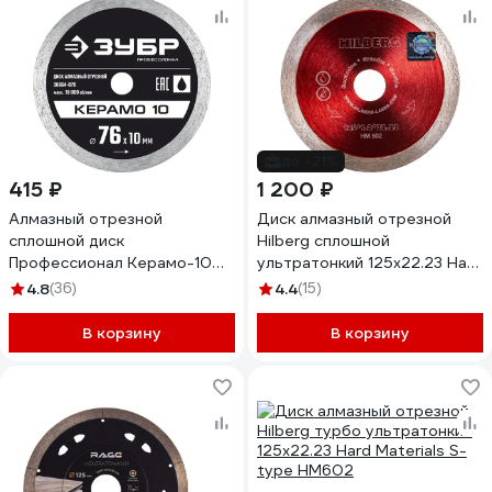
до -21%
415 ₽
1 200 ₽
Алмазный отрезной
Диск алмазный отрезной
сплошной диск
Hilberg сплошной
Профессионал Керамо-10
ультратонкий 125x22.23 Hard
76х10 мм ЗУБР 36664-076
Materials Ultra Thin HM502
4.8
(36)
4.4
(15)
В корзину
В корзину