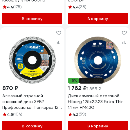
RAGE by VIRA 605115
600124
4.4
(175)
4.4
(28)
В корзину
В корзину
-5%
до -20%
870 ₽
1 762 ₽
1 855 ₽
Алмазный отрезной
Диск алмазный отрезной
сплошной диск ЗУБР
Hilberg 125x22.23 Extra Thin
Профессионал Тонкорез 125
1.1 мм HM420
мм, по керамограниту,
4.5
(104)
4.2
(59)
мрамору 36659-125_z01
В корзину
В корзину