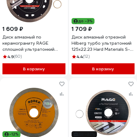
до -3%
1 609 ₽
1 709 ₽
Диск алмазный по
Диск алмазный отрезной
керамограниту RAGE
Hilberg турбо ультратонкий
сплошной ультратонкий
125x22.23 Hard Materials S-
NON-STOP CUT 125 мм
type HM602
4.9
(60)
4.4
(12)
605128
В корзину
В корзину
-12%
до -22%