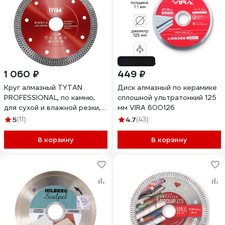
до -8%
1 060 ₽
449 ₽
Круг алмазный TYTAN
Диск алмазный по керамике
PROFESSIONAL, по камню,
сплошной ультратонкий 125
для сухой и влажной резки,
мм VIRA 600126
супер тонкий, 125 x 1,2 x
5
(11)
4.7
(43)
22,23 мм 281371
В корзину
В корзину