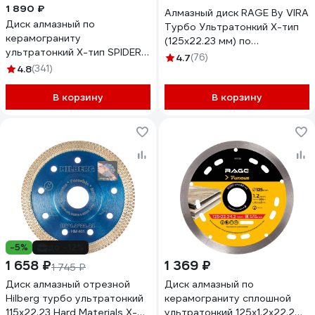
1 890 ₽
Алмазный диск RAGE By VIRA
Диск алмазный по
Турбо Ультратонкий Х-тип
керамограниту
(125х22.23 мм) по
ультратонкий X-тип SPIDER
керамограниту 605124
4.7
(76)
125x10x1.2x22.23 мм Diamond
4.8
(341)
Industrial DIDX125ST
В корзину
В корзину
-5%
до -12%
1 658 ₽
1 369 ₽
1 745 ₽
Диск алмазный отрезной
Диск алмазный по
Hilberg турбо ультратонкий
керамограниту сплошной
115x22.23 Hard Materials X-
ультратонкий 125х1.2х22.2