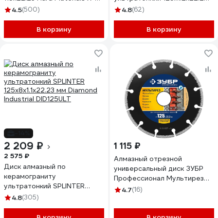
type HM401
мм RAGE Furious 605126
4.5
(500)
4.8
(62)
В корзину
В корзину
-14%
2 209 ₽
1 115 ₽
2 575 ₽
Алмазный отрезной
Диск алмазный по
универсальный диск ЗУБР
керамограниту
Профессионал Мультирез
ультратонкий SPLINTER
125 мм 36660-125_z01
4.7
(16)
125x8x1.1x22.23 мм Diamond
4.8
(305)
Industrial DID125ULT
В корзину
В корзину