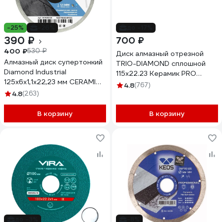
-25%
-26%
до -17%
390 ₽
700 ₽
400 ₽
530 ₽
Диск алмазный отрезной
Алмазный диск супертонкий
TRIO-DIAMOND сплошной
Diamond Industrial
115x22.23 Керамик PRO
125x6х1,1x22,23 мм CERAMICS
Супер Тонкий 370115
4.8
(767)
DILITE DID125CER
4.8
(263)
В корзину
В корзину
до -3%
-8%