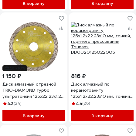
В корзину
В корзину
до -10%
1 150 ₽
816 ₽
Диск алмазный отрезной
Диск алмазный по
TRIO-DIAMOND турбо
керамограниту
ультратонкий 125х22.23х1.2
125x1.2x22.23x10 мм, тонкий,
Ultra Thin X-Turbo UTX520
горячего прессования
4.3
(24)
4.4
(26)
Tsunami
DD0020125022005
В корзину
В корзину