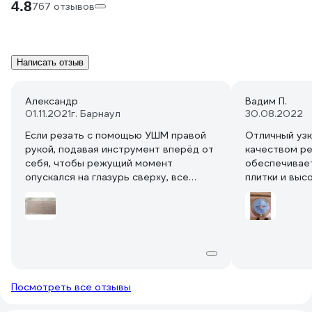
4.8
767 отзывов
Написать отзыв
Александр
Вадим П.
01.11.2021
г. Барнаул
30.08.2022
Если резать с помощью УШМ правой
Отличный узк
рукой, подавая инструмент вперёд от
качеством ре
себя, чтобы режущий момент
обеспечивае
опускался на глазурь сверху, все
плитки и выс
почти хорошо. До того момента, пока
Использовалс
не начинает бить диск или не дрогнет
сожалению, б
рука. Далее диск обратной стороной
но можно вид
радиуса цепляет глазурь плитки снизу
непросто, пр
и откалывает её.
режет практи
Хотя, к примеру, с керамогранитом
Необходимо п
11мм толщиной от Керамы Марацци
патроны тонк
Посмотреть все отзывы
РФ, все плохо - хоть что ты делай.
зажмется, по
Фото приложено.
держать вари