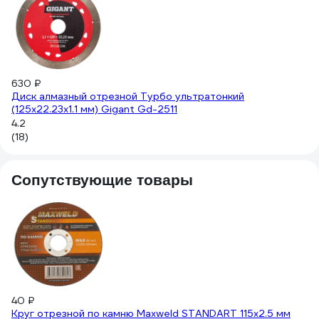
6
Д
С
4.
(11
630 ₽
Диск алмазный отрезной Турбо ультратонкий
(125x22.23х1.1 мм) Gigant Gd-2511
4.2
(18)
Сопутствующие товары
17
Ут
ла
1
4.
40 ₽
(6
Круг отрезной по камню Maxweld STANDART 115x2.5 мм