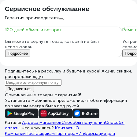
Сервисное обслуживание
Гарантия производителя
120 дней обмен и возврат
Ремонт
Вы можете вернуть товар, который не был
Устран
использован
серви
Подробнее
Подро
Подпишитесь
на рассылку
и будьте в курсе! Акции, скидки,
распродажи ждут!
Подписаться
Оригинальные товары с гарантией!
Установите мобильное приложение, чтобы информация
по заказам всегда была под рукой
Каталог
Адреса магазинов
Способы получения
Способы
оплаты
Что улучшить?
Контакты
О
Компании
Поставщикам
Партнерам
Информация для