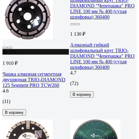
1 130 ₽
Алмазный гибкий
шлифовальный круг TRIO-
до -3%
DIAMOND "Черепашка" PRO
LINE 100 мм № 400 (сухая
1 910 ₽
шлифовка) 360400
4.7
Чашка алмазная сегментная
двухрядная TRIO-DIAMOND
(72)
125 Segment PRO TCW260
4.6
В корзину
(11)
В корзину