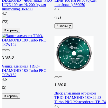
DIAMOND "Черепашка" PRO
LINE 100 мм № 50 (сухая
LINE 100 мм № 200 (сухая
шлифовка) 360050
шлифовка) 360200
4.7
4.7
(72)
(72)
В корзину
В корзину
3 365 ₽
Чашка алмазная TRIO-
DIAMOND 180 Turbo PRO
TCW152
4.6
1 380 ₽
(5)
Диск алмазный отрезной
В корзину
TRIO-DIAMOND 180x22.23
Turbo PRO Железобетон TP174
4.6