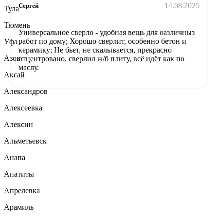
14.08.2025
Сергей
Тула
Тюмень
Универсальное сверло - удобная вещь для оазличныз
работ по дому; Хорошо сверлит, особенно бетон и
Уфа
керамику; Не бьет, не скалывается, прекрасно
Азов
отцентровано, сверлил ж/б плиту, всё идёт как по
маслу.
Аксай
Александров
Алексеевка
Алексин
Альметьевск
Анапа
Апатиты
Апрелевка
Арамиль