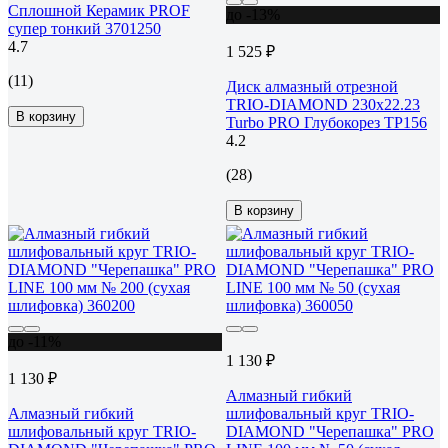
Сплошной Керамик PROF
до -13%
супер тонкий 3701250
4.7
1 525 ₽
(11)
Диск алмазный отрезной
TRIO-DIAMOND 230x22.23
В корзину
Turbo PRO Глубокорез TP156
4.2
(28)
В корзину
до -11%
1 130 ₽
1 130 ₽
Алмазный гибкий
Алмазный гибкий
шлифовальный круг TRIO-
шлифовальный круг TRIO-
DIAMOND "Черепашка" PRO