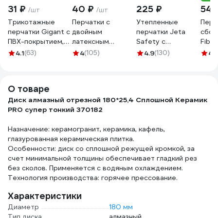
31 ₽
40 ₽
225 ₽
54 
/шт
/шт
Трикотажные
Перчатки с
Утепленные
Перч
перчатки Gigant с
двойным
перчатки Jeta
сбор
ПВХ-покрытием,
латексным
Safety с
Fibe
серые GGC-13
обливом Gigant 13
латексным
полиэ
4.1
(63)
4
(105)
4.9
(130)
4.
класс,1 пара,
покрытием,
белы
зеленые GGL-16
размер 9/L JLW-
101-L
О товаре
Диск алмазный отрезной 180*25,4 Сплошной Керамик
PRO супер тонкий 370182
Назначение: керамогранит, керамика, кафель,
глазурованная керамическая плитка.
Особенности: диск со сплошной режущей кромкой, за
счет минимальной толщины обеспечивает гладкий рез
без сколов. Применяется с водяным охлаждением.
Технология производства: горячее прессование.
Характеристики
Диаметр
180 мм
Тип диска
алмазный