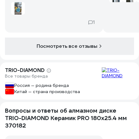
покупать другой диск и хотел
посмотреть на что тот способен (в
принципе неплохо), а пилил им
керамогранит, но он начал клинить
1
часто и решил заказать Трио Даймонд
(гулять так гулять). В комплекте уже
было кольцо переходное, что
приятно. Но самое главное - он
Посмотреть все отзывы
ровный, есть небольшой осевой
возможно люфт, но не критично. Диск
понравился, думаю доделать стену и
TRIO-DIAMOND
полы хватит.
Все товары бренда
Россия — родина бренда
Китай — страна производства
Вопросы и ответы об алмазном диске
TRIO-DIAMOND Керамик PRO 180х25.4 мм
370182