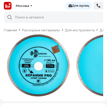
Москва
Для юрлиц
Поиск в каталоге
Главная
/
Расходные материалы
/
Для инструмента
/
Для