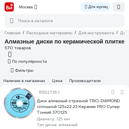
Москва
Для юрлиц
Поиск в каталоге
Главная
/
Расходные материалы
/
Для инструмента
/
Для
Алмазные диски по керамической плитке
570 товаров
По популярности
Фильтры
Наличие в магазинах
Цена
Производители
15622736
Диск алмазный отрезной TRIO-DIAMOND
сплошной 125x22.23 Керамик PRO Супер
Тонкий 370125
Диаметр:
125 мм
Тип диска:
алмазный