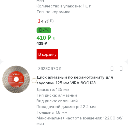
мин
Количество в упаковке:
1 шт
Тип:
по керамике
(111)
4.7
-7%
410 ₽
439 ₽
В корзину
36230970
Диск алмазный по керамограниту для
заусовки 125 мм VIRA 600123
Диаметр:
125 мм
Тип диска:
алмазный
Вид диска:
сплошной
Посадочный диаметр:
22.2 мм
Толщина:
1.8 мм
Максимальная частота вращения:
12200 об/
мин