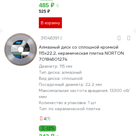
485 ₽
525 ₽
В корзину
31046391
Алмазный диск со сплошной кромкой
115x22.2, керамическая плитка NORTON
70184601274
Диаметр:
115 мм
Тип диска:
алмазный
Вид диска:
сплошной
Посадочный диаметр:
22.2 мм
Максимальная частота вращения:
13300 об/
мин
Количество в упаковке:
1 шт
Тип:
по керамической плитке
(1)
4
-11%