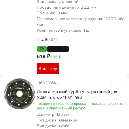
Вид диска:
сплошной
Посадочный диаметр:
22.2 мм
Толщина:
1.1 мм
Максимальная частота вращения:
12200 об/
мин
Количество в упаковке:
1 шт
(767)
4.8
-7%
до -12%
619 ₽
665 ₽
В корзину
16033164
Диск алмазный турбо ультратонкий для
УШМ Inforce 11-01-496
Технология горячего пресса — высокая скорость
реза и увеличенный ресурс
Диаметр:
125 мм
Тип диска:
алмазный
Вид диска:
турбо