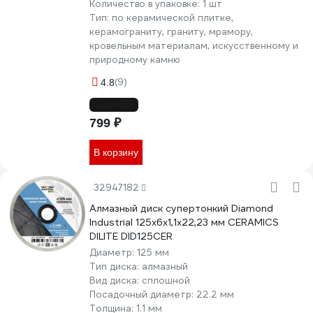
Количество в упаковке:
1 шт
Тип:
по керамической плитке,
керамограниту, граниту, мрамору,
кровельным материалам, искусственному и
природному камню
(9)
4.8
до -5%
799 ₽
В корзину
32947182
Алмазный диск супертонкий Diamond
Industrial 125x6х1,1x22,23 мм CERAMICS
DILITE DID125CER
Диаметр:
125 мм
Тип диска:
алмазный
Вид диска:
сплошной
Посадочный диаметр:
22.2 мм
Толщина:
1.1 мм