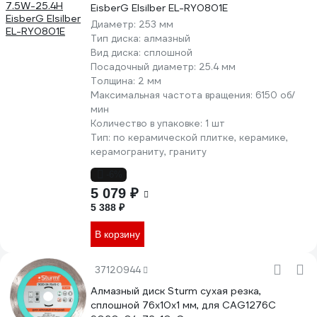
EisberG Elsilber EL-RY0801E
Диаметр:
253 мм
Тип диска:
алмазный
Вид диска:
сплошной
Посадочный диаметр:
25.4 мм
Толщина:
2 мм
Максимальная частота вращения:
6150 об/
мин
Количество в упаковке:
1 шт
Тип:
по керамической плитке, керамике,
керамограниту, граниту
-6%
5 079 ₽
5 388 ₽
В корзину
37120944
Алмазный диск Sturm сухая резка,
сплошной 76x10x1 мм, для CAG1276C