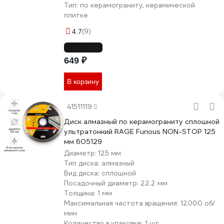
Тип:
по керамограниту, керамической
плитке
(9)
4.7
до -22%
649 ₽
В корзину
41511119
Диск алмазный по керамограниту сплошной
ультратонкий RAGE Furious NON-STOP 125
мм 605129
Диаметр:
125 мм
Тип диска:
алмазный
Вид диска:
сплошной
Посадочный диаметр:
22.2 мм
Толщина:
1 мм
Максимальная частота вращения:
12000 об/
мин
Количество в упаковке:
1 шт