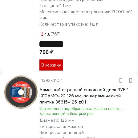
Толщина:
1.1 мм
Максимальная частота вращения:
13200 об/
мин
Количество в упаковке:
1 шт
(767)
4.8
до -17%
700 ₽
В корзину
15924110
Алмазный отрезной сплошной диск ЗУБР
КЕРАМО-22 125 мм, по керамической
плитке 36615-125_z01
Оптимально подобранная алмазная связка –
качественный и быстрый рез
Диаметр:
125 мм
Тип диска:
алмазный
Вид диска:
сплошной