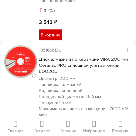
Тип:
по керамике
(5)
3.2
3 543 ₽
В корзину
35166613
Диск алмазный по керамике VIRA 200 мм
Ceramic PRO сплошной ультратонкий
600200
Диаметр:
200 мм
Тип диска:
алмазный
Вид диска:
сплошной
Посадочный диаметр:
25.4 мм
Толщина:
1.5 мм
Максимальная частота вращения:
7600 об/
мин
Количество в упаковке:
1 шт
Тип:
по керамике, кафелю
Главная
Каталог
Корзина
Избранное
Профиль