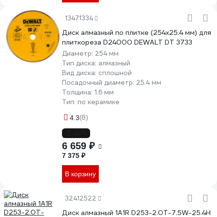
13471334
Диск алмазный по плитке (254х25.4 мм) для
плиткореза D24000 DEWALT DT 3733
Диаметр:
254 мм
Тип диска:
алмазный
Вид диска:
сплошной
Посадочный диаметр:
25.4 мм
Толщина:
1.6 мм
Тип:
по керамике
(8)
4.3
-10%
6 659 ₽
7 375 ₽
В корзину
32412522
Диск алмазный 1A1R D253-2.0T-7.5W-25.4H