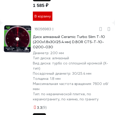
1 585 ₽
В корзину
16056983
Диск алмазный Ceramic Turbo Slim T-10
(200x1.8x30/25.4 мм) D.BOR CTS-T-10-
0200-030
Диаметр:
200 мм
Тип диска:
алмазный
Вид диска:
турбо со сплошной кромкой (X-
тип)
Посадочный диаметр:
30/25.4 мм
Толщина:
1.8 мм
Максимальная частота вращения:
7600 об/
мин
Тип:
по керамической плитке, по
керамограниту, по камню, по граниту
(9)
3.3