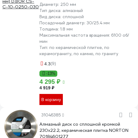
Диаметр:
250 мм
Тип диска:
алмазный
Вид диска:
сплошной
Посадочный диаметр:
30/25.4 мм
Толщина:
1.8 мм
Максимальная частота вращения:
6100 об/
мин
Тип:
по керамической плитке, по
керамограниту, по камню, по граниту
(9)
4.3
-13%
4 295 ₽
4 919 ₽
В корзину
31046385
Алмазный диск со сплошной кромкой
230x22.2, керамическая плитка NORTON
70184601277