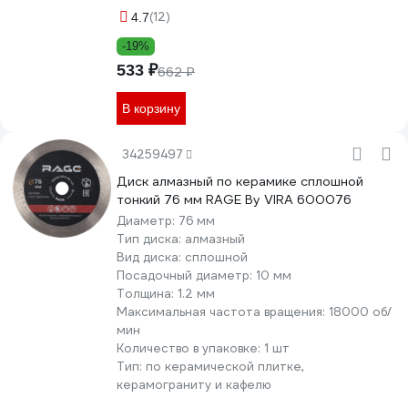
(12)
4.7
-19%
533 ₽
662 ₽
В корзину
34259497
Диск алмазный по керамике сплошной
тонкий 76 мм RAGE By VIRA 600076
Диаметр:
76 мм
Тип диска:
алмазный
Вид диска:
сплошной
Посадочный диаметр:
10 мм
Толщина:
1.2 мм
Максимальная частота вращения:
18000 об/
мин
Количество в упаковке:
1 шт
Тип:
по керамической плитке,
керамограниту и кафелю