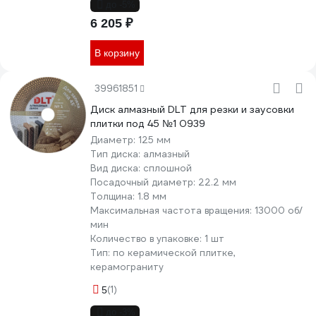
до -5%
6 205 ₽
В корзину
39961851
Диск алмазный DLT для резки и заусовки
плитки под 45 №1 0939
Диаметр:
125 мм
Тип диска:
алмазный
Вид диска:
сплошной
Посадочный диаметр:
22.2 мм
Толщина:
1.8 мм
Максимальная частота вращения:
13000 об/
мин
Количество в упаковке:
1 шт
Тип:
по керамической плитке,
керамограниту
(1)
5
до -3%