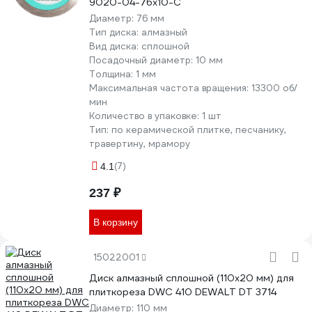
9020-04-76x10-C
Диаметр:
76 мм
Тип диска:
алмазный
Вид диска:
сплошной
Посадочный диаметр:
10 мм
Толщина:
1 мм
Максимальная частота вращения:
13300 об/
мин
Количество в упаковке:
1 шт
Тип:
по керамической плитке, песчанику,
травертину, мрамору
(7)
4.1
237 ₽
В корзину
15022001
Диск алмазный сплошной (110х20 мм) для
плиткореза DWC 410 DEWALT DT 3714
Диаметр:
110 мм