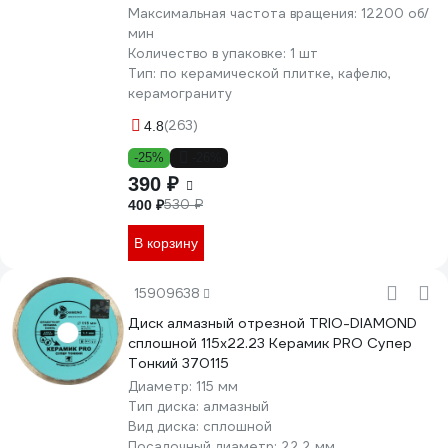
Максимальная частота вращения:
12200 об/
мин
Количество в упаковке:
1 шт
Тип:
по керамической плитке, кафелю,
керамограниту
(263)
4.8
-25%
-26%
390 ₽
530 ₽
400 ₽
В корзину
15909638
Диск алмазный отрезной TRIO-DIAMOND
сплошной 115x22.23 Керамик PRO Супер
Тонкий 370115
Диаметр:
115 мм
Тип диска:
алмазный
Вид диска:
сплошной
Посадочный диаметр:
22.2 мм