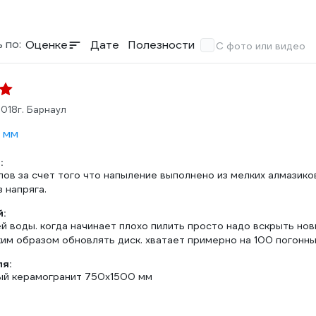
 по:
Оценке
Дате
Полезности
С фото или видео
2018
г. Барнаул
5 мм
:
лов за счет того что напыление выполнено из мелких алмазико
 напряга.
:
ей воды. когда начинает плохо пилить просто надо вскрыть но
ким образом обновлять диск. хватает примерно на 100 погонн
ля:
ый керамогранит 750х1500 мм