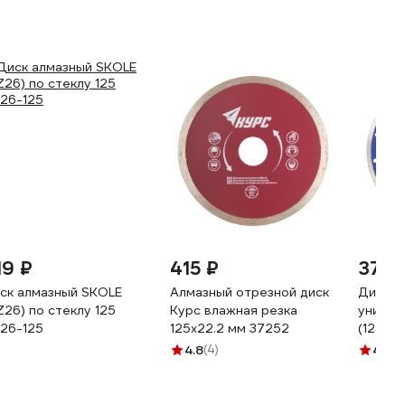
19 ₽
415 ₽
375 
ск алмазный SKOLE
Алмазный отрезной диск
Диск а
Z26) по стеклу 125
Курс влажная резка
универ
26-125
125x22.2 мм 37252
(125х2
PATRIO
4.8
(4)
4
(8)
811010