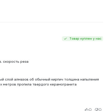
Товар куплен у нас
в. скорость реза
вый слой алмазов об обычный кирпич толщина напыления
ых метров пропила твердого керамогранита
0
0