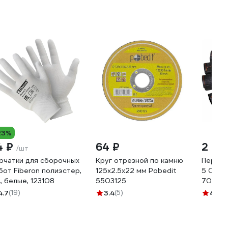
23%
4 ₽
64 ₽
2 64
/шт
рчатки для сборочных
Круг отрезной по камню
Перчат
бот Fiberon полиэстер,
125x2.5x22 мм Pobedit
5 CUT 
L, белые, 123108
5503125
70307
4.7
(19)
3.4
(5)
4.1
(9)