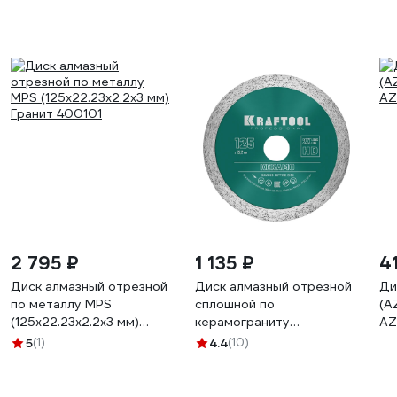
2 795 ₽
1 135 ₽
4
Диск алмазный отрезной
Диск алмазный отрезной
Ди
по металлу MPS
сплошной по
(A
(125x22.23x2.2x3 мм)
керамограниту
AZ
Гранит 400101
KRAFTOOL Keramo
5
(1)
4.4
(10)
125х22 мм 36684-125