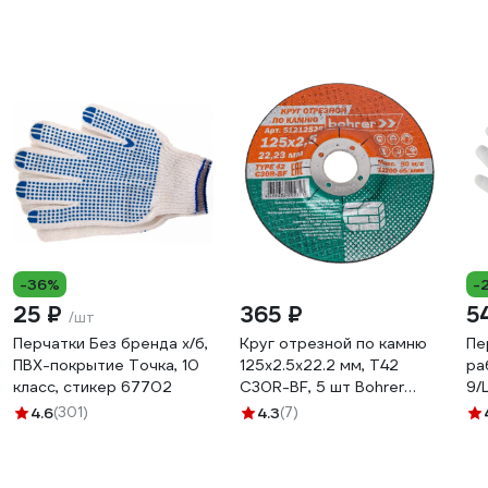
-36%
-
25 ₽
365 ₽
5
/шт
Перчатки Без бренда х/б,
Круг отрезной по камню
Пе
ПВХ-покрытие Точка, 10
125x2.5x22.2 мм, T42
ра
класс, стикер 67702
С30R-BF, 5 шт Bohrer
9/
51212525
4.6
(301)
4.3
(7)