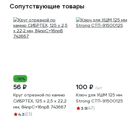
Сопутствующие товары
-16%
56 ₽
100 ₽
/шт
Круг отрезной по камню
Ключ для УШМ 125 мм
СИБРТЕХ, 125 х 2,5 х 22,2
Strong СТП-91500125
мм, 84прC+16прB 743667
3.9
(47)
4.3
(23)