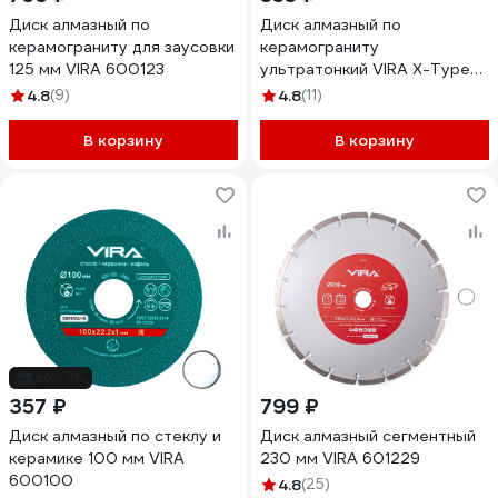
Диск алмазный по
Диск алмазный по
керамограниту для заусовки
керамограниту
125 мм VIRA 600123
ультратонкий VIRA X-Type
125х1.2 мм 605122
4.8
(9)
4.8
(11)
В корзину
В корзину
до -3%
357 ₽
799 ₽
Диск алмазный по стеклу и
Диск алмазный сегментный
керамике 100 мм VIRA
230 мм VIRA 601229
600100
4.8
(25)