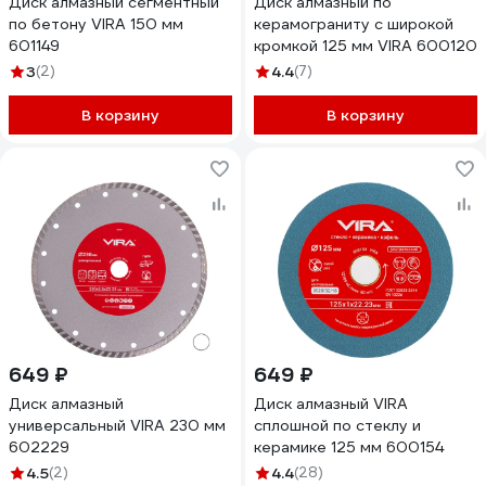
Диск алмазный сегментный
Диск алмазный по
по бетону VIRA 150 мм
керамограниту с широкой
601149
кромкой 125 мм VIRA 600120
3
(2)
4.4
(7)
В корзину
В корзину
649 ₽
649 ₽
Диск алмазный
Диск алмазный VIRA
универсальный VIRA 230 мм
сплошной по стеклу и
602229
керамике 125 мм 600154
4.5
(2)
4.4
(28)