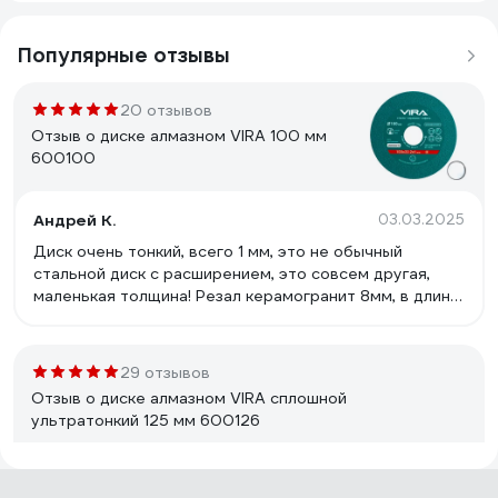
Популярные отзывы
20 отзывов
Отзыв о диске алмазном VIRA 100 мм
600100
Андрей К.
03.03.2025
Диск очень тонкий, всего 1 мм, это не обычный
стальной диск с расширением, это совсем другая,
маленькая толщина! Резал керамогранит 8мм, в длину
900мм, УШМ с регулировкой оборотов на пол
мощности (4 из 8), поверхность проклеил малярным
скотчем, в три прохода получился очень достойный
29 отзывов
срез, не чистовой конечно (есть мелкие сколы по
Отзыв о диске алмазном VIRA сплошной
всей практически длине, но они мелкие), но и диск не
ультратонкий 125 мм 600126
12т.р. Рекомендую!
Михаил Х.
01.12.2023