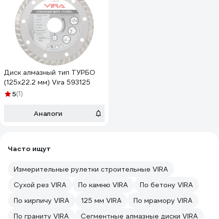
Диск алмазный тип ТУРБО
(125х22.2 мм) Vira 593125
5
(1)
Аналоги
Часто ищут
Измерительные рулетки строительные VIRA
Сухой рез VIRA
По камню VIRA
По бетону VIRA
По кирпичу VIRA
125 мм VIRA
По мрамору VIRA
По граниту VIRA
Сегментные алмазные диски VIRA