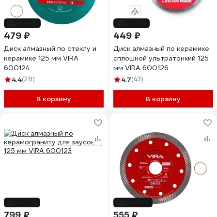
до -4%
до -8%
479 ₽
449 ₽
Диск алмазный по стеклу и
Диск алмазный по керамике
керамике 125 мм VIRA
сплошной ультратонкий 125
600124
мм VIRA 600126
4.4
(28)
4.7
(43)
В корзину
В корзину
до -5%
до -14%
799 ₽
555 ₽