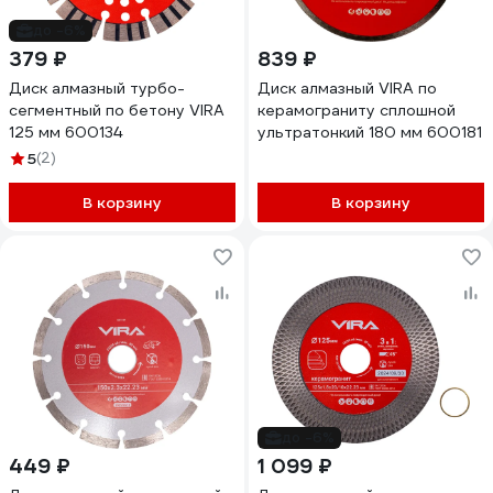
до -6%
379 ₽
839 ₽
Диск алмазный турбо-
Диск алмазный VIRA по
сегментный по бетону VIRA
керамограниту сплошной
125 мм 600134
ультратонкий 180 мм 600181
5
(2)
В корзину
В корзину
до -6%
449 ₽
1 099 ₽