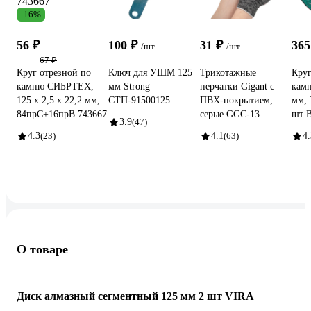
-16%
56 ₽
100 ₽
31 ₽
365
/шт
/шт
67 ₽
Круг отрезной по
Ключ для УШМ 125
Трикотажные
Круг
камню СИБРТЕХ,
мм Strong
перчатки Gigant с
камн
125 х 2,5 х 22,2 мм,
СТП-91500125
ПВХ-покрытием,
мм, 
84прC+16прB 743667
серые GGC-13
шт B
3.9
(47)
4.3
(23)
4.1
(63)
4.
О товаре
Диск алмазный сегментный 125 мм 2 шт VIRA