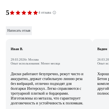
5
4 отзыва
Написать отзыв
Иван В.
Вадим
29.03.2026
г. Москва
26.03.2
Опыт использования: Менее месяца
Опыт ис
Диски работают безупречно, режут чисто и
Хороши
аккуратно, держат стабильную линию реза
Бетон 
без вибраций, отлично подходят для
компле
болгарки Интерскул. Легко справляются с
другой
тротуарной плиткой и бордюрами.
полнос
Изготовлены из металла, что гарантирует
долговечность и устойчивость к поломкам.