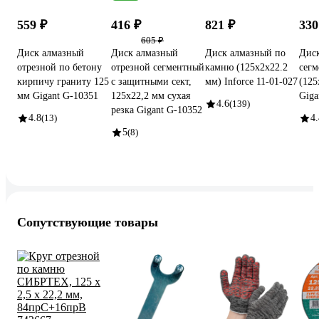
559 ₽
416 ₽
821 ₽
330
605 ₽
Диск алмазный
Диск алмазный
Диск алмазный по
Дис
отрезной по бетону
отрезной сегментный
камню (125х2x22.2
сег
кирпичу граниту 125
с защитными сект,
мм) Inforce 11-01-027
(125
мм Gigant G-10351
125x22,2 мм сухая
Giga
4.6
(139)
резка Gigant G-10352
4.8
(13)
4.
5
(8)
Сопутствующие товары