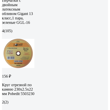
Перчатки с
двойным
латексным
обливом Gigant 13
класс,1 пара,
зеленые GGL-16
4
(105)
156 ₽
Круг отрезной по
камню 230x2.5x22
мм Pobedit 5503230
2
(2)