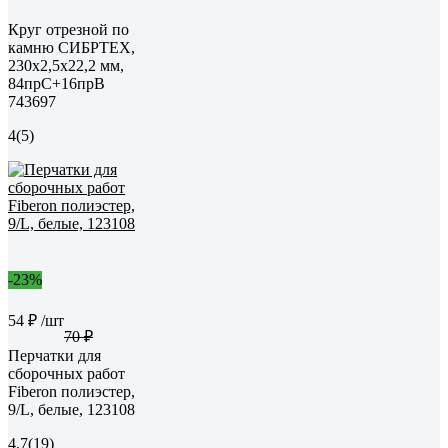
Круг отрезной по
камню СИБРТЕХ,
230x2,5x22,2 мм,
84прC+16прB
743697
4
(5)
-23%
54 ₽
/шт
70 ₽
Перчатки для
сборочных работ
Fiberon полиэстер,
9/L, белые, 123108
4.7
(19)