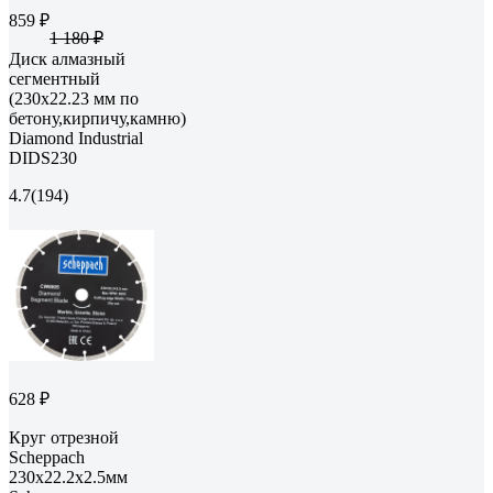
859 ₽
1 180 ₽
Диск алмазный
сегментный
(230х22.23 мм по
бетону,кирпичу,камню)
Diamond Industrial
DIDS230
4.7
(194)
628 ₽
Круг отрезной
Scheppach
230х22.2х2.5мм