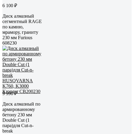
6 100 ₽
Диск алмазный
сегментный RAGE
по камню,
мрамору, граниту
230 мм Furious
608230
9 990 ₽
Диск алмазный по
армированному
бетону 230 мм
Double Cut (1
пара)для Cut-n-
break