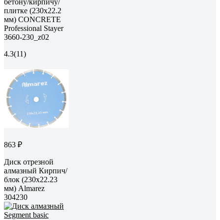
бетону/кирпичу/
плитке (230х22.2
мм) CONCRETE
Professional Stayer
3660-230_z02
4.3
(11)
863 ₽
Диск отрезной
алмазный Кирпич/
блок (230х22.23
мм) Almarez
304230