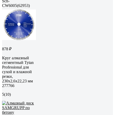
Sch-
CW6005(62953)
878 ₽
Круг алмазный
сегментный Tytan
Professional для
сухой и влажной
резки,
230x2,6x22,23 мм
277766
5
(10)