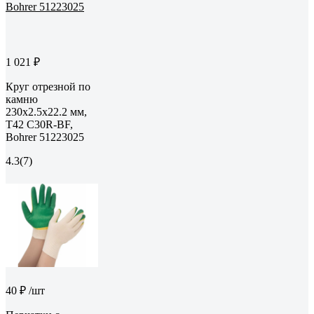
1 021 ₽
Круг отрезной по
камню
230x2.5x22.2 мм,
T42 С30R-BF,
Bohrer 51223025
4.3
(7)
40 ₽
/шт