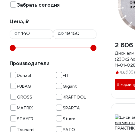
Забрать сегодня
Цена, ₽
от
до
2 606
Диск алм
(230х2.4x
Производители
11-01-02
(139)
4.6
Denzel
FIT
В корзин
FUBAG
Gigant
GROSS
KRAFTOOL
MATRIX
SPARTA
STAYER
Sturm
Tsunami
YATO