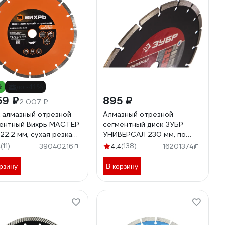
%
до -41%
59 ₽
895 ₽
2 007 ₽
 алмазный отрезной
Алмазный отрезной
ентный Вихрь МАСТЕР
сегментный диск ЗУБР
22.2 мм, сухая резка
УНИВЕРСАЛ 230 мм, по
73/10/3/26
бетону, кирпичу, камню
(11)
(138)
5
39040216
4.4
16201374
36610-230_z01
рзину
В корзину