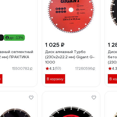
1%
до -13%
1 025 ₽
1 2
азный сегментный
Диск алмазный Турбо
Диск
2 мм) ПРАКТИКА
(230x2x22.2 мм) Gigant G-
бето
1000
(230
Prof
(63)
15500782
4.1
17260596
4.
230_
у
В корзину
В ко