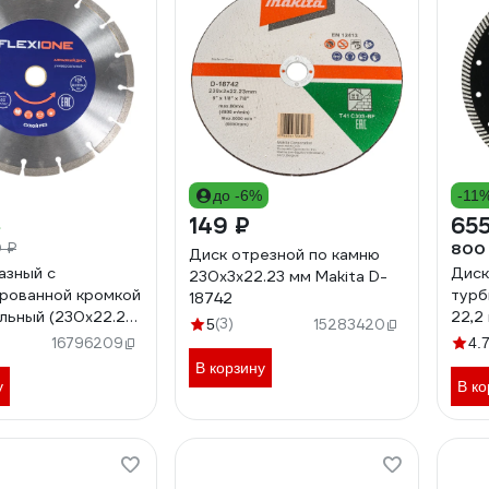
до -6%
-11
149 ₽
655
800
 ₽
Диск отрезной по камню
азный с
Диск
230x3x22.23 мм Makita D-
рованной кромкой
турб
18742
льный (230х22.2
22,2
(3)
5
15283420
ione 50000455
кирп
16796209
4.
Indu
В корзину
у
В ко