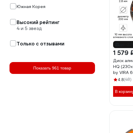
Южная Корея
Высокий рейтинг
4 и 5 звезд
Только с отзывами
до -2
1 579 
Диск алм
HQ (230х
Показать 961 товар
by VIRA 
(48)
4.8
В корзин