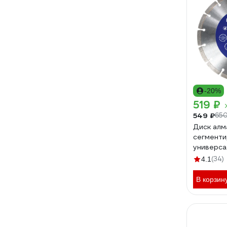
-20%
519 ₽
549 ₽
650
Диск алм
сегменти
универса
мм) Flex
(34)
4.1
В корзин