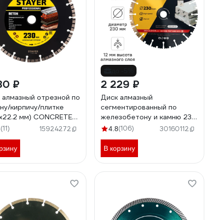
до -5%
80 ₽
2 229 ₽
 алмазный отрезной по
Диск алмазный
ну/кирпичу/плитке
сегментированный по
х22.2 мм) CONCRETE
железобетону и камню 230
essional Stayer 3660-
мм RAGE Furious 600131
(11)
(106)
3
15924272
4.8
30160112
z02
рзину
В корзину