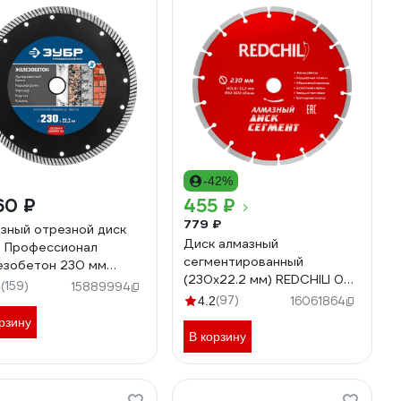
-42%
60 ₽
455 ₽
779 ₽
зный отрезной диск
Диск алмазный
 Профессионал
сегментированный
зобетон 230 мм
(230х22.2 мм) REDCHILI 07-
1-230
(159)
6
15889994
07-07-4
(97)
4.2
16061864
рзину
В корзину