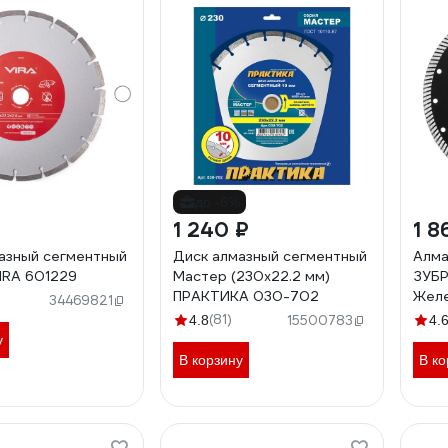
до -6%
1 240 ₽
1 8
азный сегментный
Диск алмазный сегментный
Алма
IRA 601229
Мастер (230х22.2 мм)
ЗУБР
ПРАКТИКА 030-702
Желе
34469821
3666
(81)
4.8
15500783
4.
у
В корзину
В ко