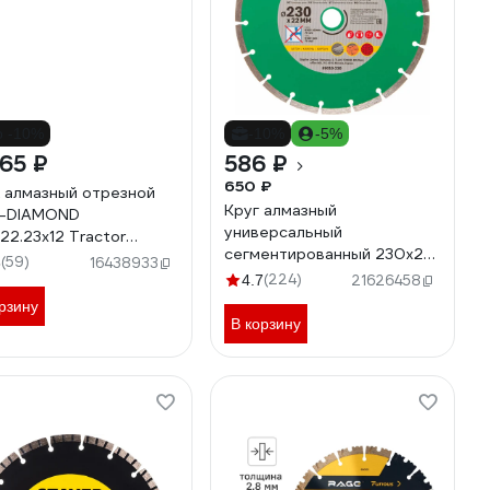
о -10%
-10%
-5%
65 ₽
586 ₽
650 ₽
 алмазный отрезной
Круг алмазный
O-DIAMOND
универсальный
22.23x12 Tractor
сегментированный 230х22
06
(59)
6
16438933
мм ВОЛАТ 89010-230
(224)
4.7
21626458
рзину
В корзину