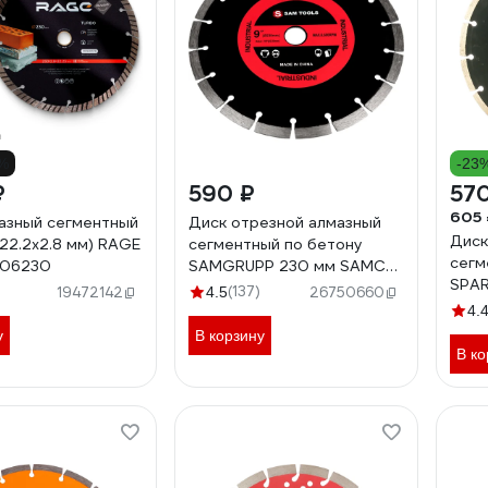
2%
-23
₽
590 ₽
57
605 
азный сегментный
Диск отрезной алмазный
Диск
22.2х2.8 мм) RAGE
сегментный по бетону
сегм
606230
SAMGRUPP 230 мм SAMC-
SPAR
018001230
(137)
19472142
4.5
26750660
4.
у
В корзину
В ко