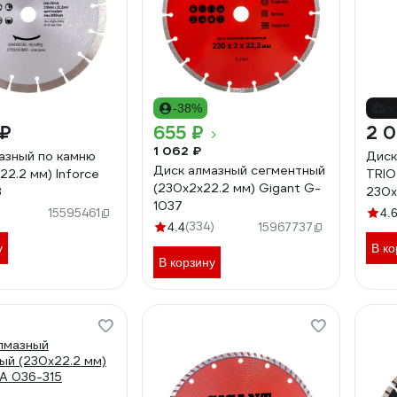
-38%
д
 ₽
655 ₽
2 0
1 062 ₽
азный по камню
Диск
Диск алмазный сегментный
22.2 мм) Inforce
TRI
(230x2x22.2 мм) Gigant G-
8
230x
1037
TR7
15595461
4.
(334)
4.4
15967737
у
В ко
В корзину