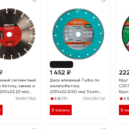
до -22%
₽
1 452 ₽
22
азный сегментный
Диск алмазный Turbo по
Круг
 бетону, камню и
железобетону
C30T
(230х22.23 мм)
(230х22.2/20 мм) Sturm
Крат
 6621296
9020-04-230x22-T
(38)
15985716
4.6
13903827
4.
у
В корзину
В ко