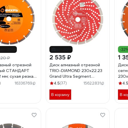
до -30%
до -20%
-32
2 535 ₽
1 3
820 ₽
азный отрезной
Диск алмазный отрезной
Диск
ный СТАНДАРТ
TRIO-DIAMOND 230x22.23
сегм
 мм; сухая резка)
Grand Ultra Segment
230х
10/3/16
GUS726
900/
)
(37)
16336769
4.5
15622831
4.
В корзину
В ко