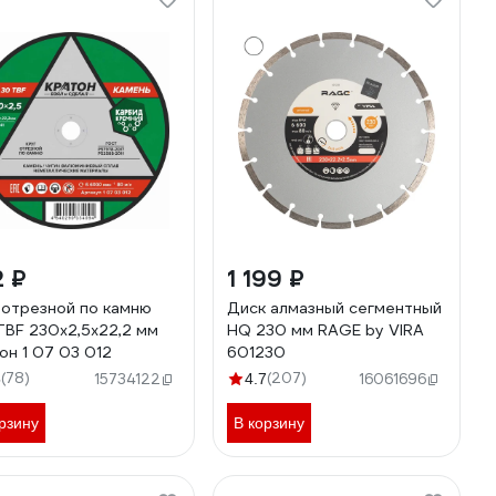
2 ₽
1 199 ₽
 отрезной по камню
Диск алмазный сегментный
BF 230х2,5х22,2 мм
HQ 230 мм RAGE by VIRA
он 1 07 03 012
601230
(78)
(207)
5
15734122
4.7
16061696
рзину
В корзину