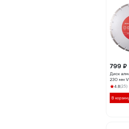
799 ₽
Диск алм
230 мм V
(25)
4.8
В корзин