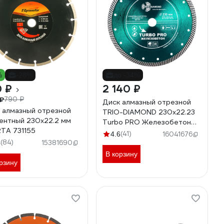
%
-28%
до -34%
0 ₽
2 140 ₽
₽
790 ₽
Диск алмазный отрезной
 алмазный отрезной
TRIO-DIAMOND 230x22.23
ентный 230x22.2 мм
Turbo PRO Железобетон
TA 731155
TP176
(41)
4.6
16041676
(84)
4
15381690
В корзину
рзину