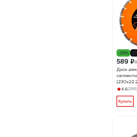
-28%
589 ₽
Диск алм
сегмент
(230х22.2
Вихрь 73/
(386
4.6
Купить