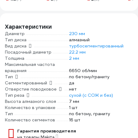
Bohrer 51223025
(дышащий
материал,
встроеное
полотенце
Характеристики
,ширина по ладони
Диаметр
230 мм
112мм) , WP371019
Тип диска
алмазный
Вид диска
турбосегментированный
Посадочный диаметр
22.2 мм
Толщина
2 мм
Максимальная частота
вращения
6650 об/мин
Тип
по бетону/граниту
Сегментированный
да
Отверстие поводковое
нет
Тип реза
сухой (с СОЖ и без)
Высота алмазного слоя
7 мм
Количество в упаковке
1 шт
Тип
по бетону, граниту
Количество сегментов
16 шт
Гарантия производителя
на товары Makita