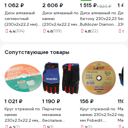
1 062 ₽
2 606 ₽
1 515 ₽
1 41
1 920 ₽
Диск алмазный
Диск алмазный по
Диск алмазный по
Диск
сегментный
камню
бетону 230х22,23
Seg
(230x2x22.2 мм)
(230х2.4x22.2 мм)
Bulldozer Diamond
230x
Gigant G-1037
Inforce 11-01-028
Industrial
мм, 
4.4
(334)
4.6
(139)
4.8
(22)
5
(1
DIDCBL230
DIAF
500
Сопутствующие товары
1 021 ₽
1 190 ₽
156 ₽
110
Круг отрезной по
Перчатки
Круг отрезной по
Масл
камню
механика
камню 230x2.5x22
перч
230x2.5x22.2 мм,
беспалые
мм Pobedit
Меха
T42 С30R-BF,
WORKPRO PRO L
5503230
1127
4.3
(7)
5
(1)
2
(2)
4.