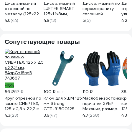
Диск алмазный
Диск алмазный
Диск алмазный по
Диск
отрезной по
LUFTER SMART
керамограниту
отре
металлу (125х22.2
125х1.1х8мм,
сплошной
ульт
мм) INFORCE 11-
сплошной, по
ультратонкий
(125x
4.6
(44)
4.9
(13)
5
(5)
4.2
(1
01-702
керамике 016-
RAGE Furious
Giga
125-1
NON-STOP 125 мм
605129
Сопутствующие товары
-16%
56 ₽
67 ₽
100 ₽
/шт
110 ₽
365 
Круг отрезной по
Ключ для УШМ 125
Маслобензостойкие
Круг
камню СИБРТЕХ,
мм Strong
перчатки ЗУБР
камн
125 х 2,5 х 22,2 мм,
СТП-91500125
Механик, размер L
125x2
84прC+16прB
11276-L_z01
T42 
4.3
(23)
3.9
(47)
4.7
(258)
4.3
(7
743667
шт B
5121