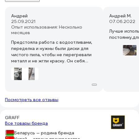
Андрей
Андрей М.
25.09.2021
07.06.2022
Опыт использования: Несколько
Лучше использовать по жести, не на
месяцев
постоянку,дл
Предстояла работа с водоотливами,
переделка и нужны были диски для
чистого пила, чтобы не перегревали
металл и не жгли краску. Он себя
оправдал, нет сильного нагрева. Пилит
жесть 0,7 мм., как нож масло. Ещё
опробовал на ПВХ раме с армировкой,
когда утилизировал, всё бы ничего, но
остаются следы от ПВХ на диске.
Поэтому думаю, что лучше
Посмотреть все отзывы
использовать для этого специальные
диски они имеют сегменты на которых
чуть меньше алмазов. Хороший диск,
GRAFF
думаю на долго хватит.
Все товары бренда
Беларусь — родина бренда