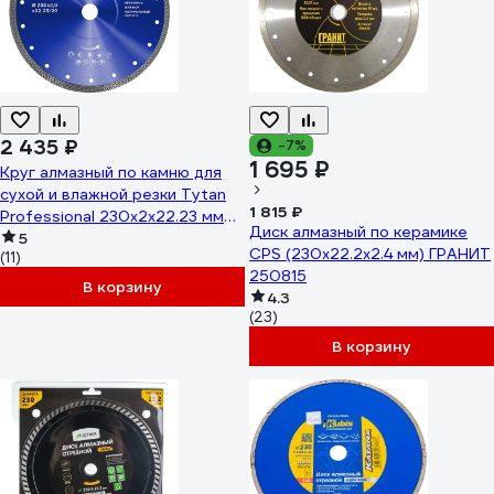
2 435 ₽
-7%
1 695 ₽
Круг алмазный по камню для
сухой и влажной резки Tytan
1 815 ₽
Professional 230x2x22.23 мм
Диск алмазный по керамике
277763
5
CPS (230х22.2х2.4 мм) ГРАНИТ
(11)
250815
В корзину
4.3
(23)
В корзину