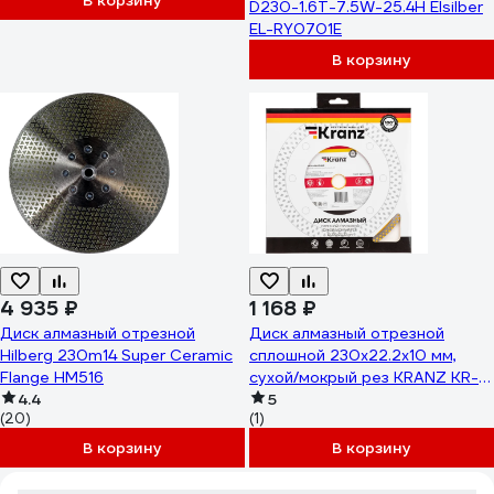
В корзину
D230-1.6T-7.5W-25.4H Elsilber
EL-RY0701E
В корзину
4 935 ₽
1 168 ₽
Диск алмазный отрезной
Диск алмазный отрезной
Hilberg 230m14 Super Ceramic
сплошной 230x22.2x10 мм,
Flange HM516
сухой/мокрый рез KRANZ KR-
4.4
90-0118
5
(20)
(1)
В корзину
В корзину