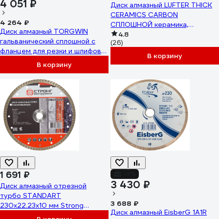
4 051 ₽
Диск алмазный LUFTER THICK
CERAMICS CARBON
4 264 ₽
СПЛОШНОЙ керамика,
Диск алмазный TORGWIN
керамогранит 230 мм 019-230
4.8
гальванический сплошной с
(26)
фланцем для резки и шлифовки
В корзину
по керамике 230хM14/5х1.8мм.
В корзину
Professional Best for Ceramic /
/ T1117939
1 691 ₽
-7%
3 430 ₽
Диск алмазный отрезной
турбо STANDART
3 688 ₽
230x22.23x10 мм Strong
Диск алмазный EisberG 1A1R
СТД-13200230