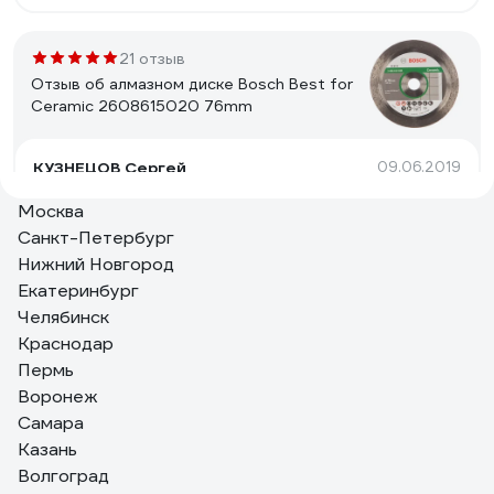
21 отзыв
Отзыв об алмазном диске Bosch Best for
Ceramic 2608615020 76mm
КУЗНЕЦОВ Сергей
09.06.2019
Бренд, цена, качество.
Москва
Санкт-Петербург
Нижний Новгород
157 отзывов
Екатеринбург
Отзыв об алмазном диске Diamond
Челябинск
Industrial 350х25.4 мм DIDC350
Краснодар
Пермь
Андрей Филиппович
08.01.2021
Воронеж
Хороший
Самара
Казань
Волгоград