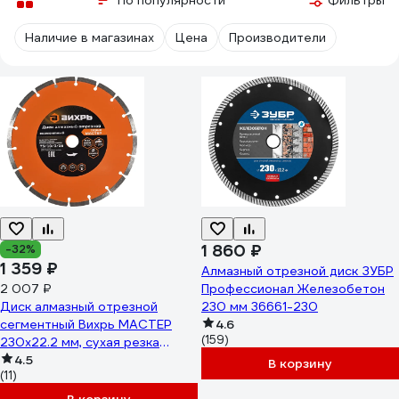
По популярности
Фильтры
Наличие в магазинах
Цена
Производители
1 860 ₽
-32%
1 359 ₽
Алмазный отрезной диск ЗУБР
2 007 ₽
Профессионал Железобетон
Диск алмазный отрезной
230 мм 36661-230
сегментный Вихрь МАСТЕР
4.6
(159)
230х22.2 мм, сухая резка
900/73/10/3/26
4.5
В корзину
(11)