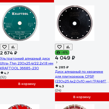
2 674 ₽
-6%
4 049 ₽
Ультратонкий алмазный диск
Ultra-Thin 230x25.4/22.2x1.8 мм
4 285 ₽
KRAFTOOL 36685-230
Диск алмазный по керамике
4.7
для плиткорезов CPSP
(32)
(230х25.4х2.0х10 мм) ГРАНИТ
В корзину
250830
4.3
(24)
В корзину