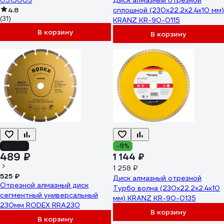
0515003
Диск алмазный отрезной
4.8
сплошной (230x22.2x2.4x10 мм)
(31)
KRANZ KR-90-0115
В корзину
В корзину
-7%
-9%
489 ₽
1 144 ₽
1 258 ₽
525 ₽
Диск алмазный отрезной
Отрезной алмазный диск
Турбо волна (230x22.2x2.4x10
сегментный универсальный
мм) KRANZ KR-90-0135
230мм RODEX RRA230
В корзину
В корзину