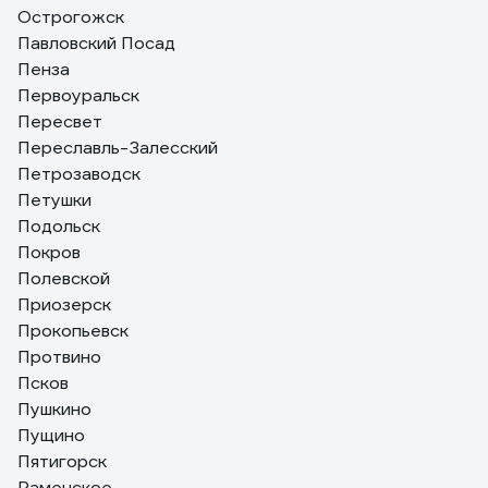
Острогожск
Павловский Посад
Пенза
Первоуральск
Пересвет
Переславль-Залесский
Петрозаводск
Петушки
Подольск
Покров
Полевской
Приозерск
Прокопьевск
Протвино
Псков
Пушкино
Пущино
Пятигорск
Раменское