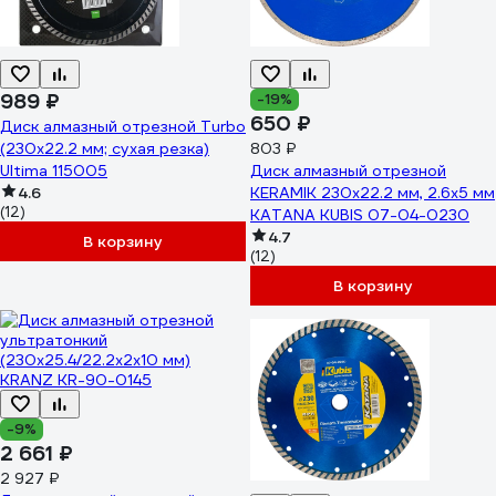
989 ₽
-19%
650 ₽
Диск алмазный отрезной Turbo
(230х22.2 мм; сухая резка)
803 ₽
Ultima 115005
Диск алмазный отрезной
4.6
KERAMIK 230х22.2 мм, 2.6х5 мм
(12)
KATANA KUBIS 07-04-0230
4.7
В корзину
(12)
В корзину
-9%
2 661 ₽
2 927 ₽