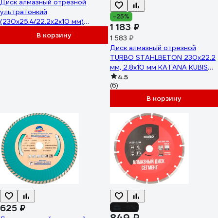
Диск алмазный отрезной
ультратонкий
-25%
(230x25.4/22.2x2x10 мм)
1 183 ₽
KRANZ KR-90-0145
В корзину
1 583 ₽
Диск алмазный отрезной
TURBO STAHLBETON 230х22.2
мм, 2.8х10 мм KATANA KUBIS
07-04-2230
4.5
(6)
В корзину
625 ₽
-6%