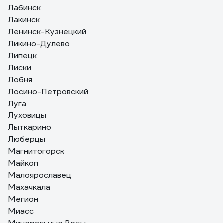
Лабинск
Лакинск
Ленинск-Кузнецкий
Ликино-Дулево
Липецк
Лиски
Лобня
Лосино-Петровский
Луга
Луховицы
Лыткарино
Люберцы
Магнитогорск
Майкоп
Малоярославец
Махачкала
Мегион
Миасс
Минеральные Воды