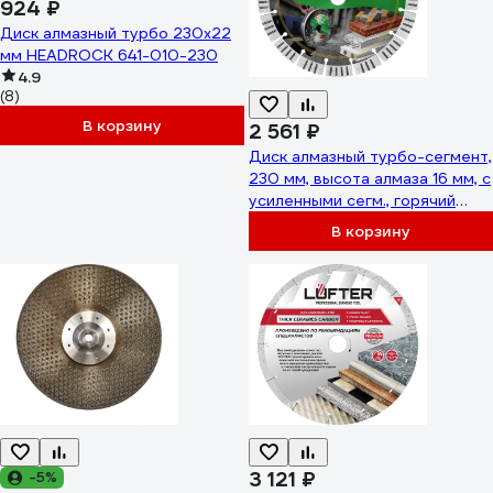
924 ₽
Диск алмазный турбо 230х22
мм HEADROCK 641-010-230
4.9
(8)
В корзину
2 561 ₽
Диск алмазный турбо-сегмент,
230 мм, высота алмаза 16 мм, с
усиленными сегм., горячий
пресс vertextools 04-230-28
В корзину
3 121 ₽
-5%