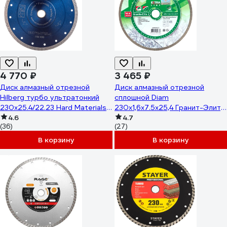
4 770 ₽
3 465 ₽
Диск алмазный отрезной
Диск алмазный отрезной
Hilberg турбо ультратонкий
сплошной Diam
230x25.4/22.23 Hard Materials
230x1,6x7.5x25,4 Гранит-Элит,
X-type HM406
4.6
серия Экстра (Гранит,
4.7
(36)
(27)
Керамогранит) 000201
В корзину
В корзину