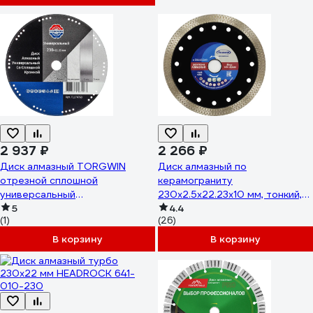
2 937 ₽
2 266 ₽
Диск алмазный TORGWIN
Диск алмазный по
отрезной сплошной
керамограниту
универсальный
230x2.5x22.23x10 мм, тонкий,
230х22.2/3х1.6мм. Best for
5
горячего прессования Tsunami
4.4
(1)
(26)
Metal Universal / / T1174769
DD0020230022005
В корзину
В корзину