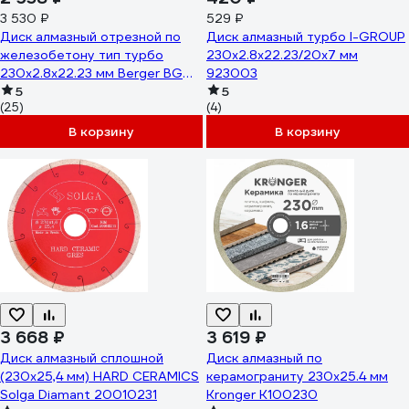
3 530 ₽
529 ₽
Диск алмазный отрезной по
Диск алмазный турбо I-GROUP
железобетону тип турбо
230х2.8х22.23/20х7 мм
230x2.8x22.23 мм Berger BG
923003
BG1609
5
5
(25)
(4)
В корзину
В корзину
3 668 ₽
3 619 ₽
Диск алмазный сплошной
Диск алмазный по
(230х25,4 мм) HARD CERAMICS
керамограниту 230x25.4 мм
Solga Diamant 20010231
Kronger K100230