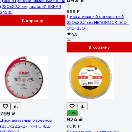
849 ₽
Диск отрезной алмазный волна
(230х22.2 мм; класс В) SKRAB
899 ₽
34585
Диск алмазный сегментный
В корзину
230х22.2 мм HEADROCK 640-
010-230
4.5
(6)
В корзину
769 ₽
-9%
924 ₽
Диск алмазный отрезной
(230х22.2х2.4 мм) СПЕЦ
1 016 ₽