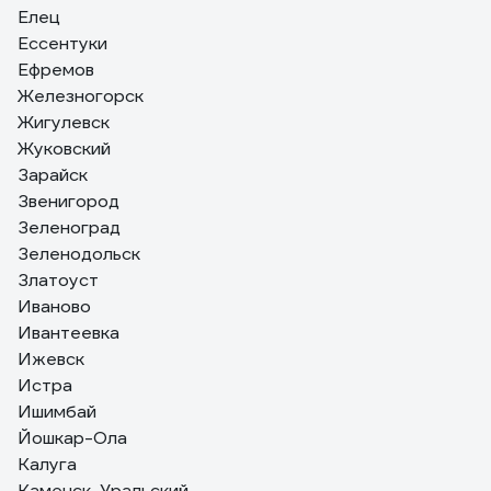
Елец
Ессентуки
Ефремов
Железногорск
Жигулевск
Жуковский
Зарайск
Звенигород
Зеленоград
Зеленодольск
Златоуст
Иваново
Ивантеевка
Ижевск
Истра
Ишимбай
Йошкар-Ола
Калуга
Каменск-Уральский