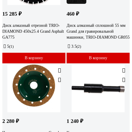
до -7%
15 285 ₽
460 ₽
Диск алмазный отрезной TRIO-
Диск алмазный сплошной 55 мм
DIAMOND 450x25.4 Grand Asphalt
Grand для гравировальной
GA775
машинки, TRIO-DIAMOND GR055
5
(1)
3.5
(2)
В корзину
В корзину
2 280 ₽
1 240 ₽