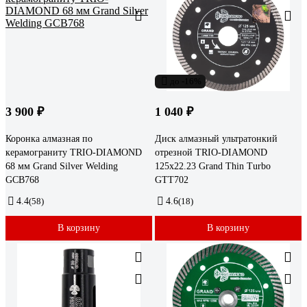
до -16%
3 900 ₽
1 040 ₽
Коронка алмазная по
Диск алмазный ультратонкий
керамограниту TRIO-DIAMOND
отрезной TRIO-DIAMOND
68 мм Grand Silver Welding
125x22.23 Grand Thin Turbo
GCB768
GTT702
4.4
(58)
4.6
(18)
В корзину
В корзину