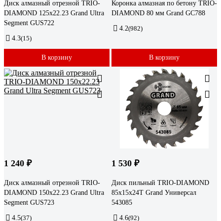
Диск алмазный отрезной TRIO-
Коронка алмазная по бетону TRIO-
DIAMOND 125x22.23 Grand Ultra
DIAMOND 80 мм Grand GC788
Segment GUS722
4.2
(982)
4.3
(15)
В корзину
В корзину
1 240 ₽
1 530 ₽
Диск алмазный отрезной TRIO-
Диск пильный TRIO-DIAMOND
DIAMOND 150x22.23 Grand Ultra
85x15x24T Grand Универсал
Segment GUS723
543085
4.5
(37)
4.6
(92)