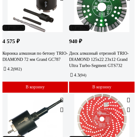
до -34%
до -7%
4 575 ₽
940 ₽
Коронка алмазная по бетону TRIO-
Диск алмазный отрезной TRIO-
DIAMOND 72 мм Grand GC787
DIAMOND 125х22.23x12 Grand
Ultra Turbo-Segment GTS732
4.2
(982)
4.3
(94)
В корзину
В корзину