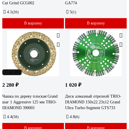
Cut Grind GCG002
GA774
4.1
(20)
5
(1)
В корзину
В корзину
до -6%
2 280 ₽
1 020 ₽
Чашка по дереву плоская Grand
Диск алмазный отрезной TRIO-
шаг 1 Aggressive 125 мм TRIO-
DIAMOND 150x22.23x12 Grand
DIAMOND 390001
Ultra Turbo-Segment GTS733
4.4
(58)
4.8
(6)
В корзину
В корзину