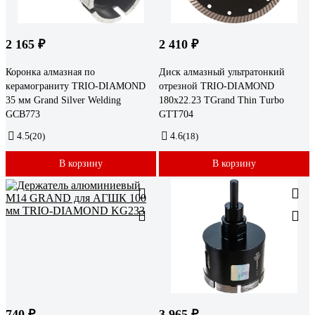
2 165 ₽
2 410 ₽
Коронка алмазная по
Диск алмазный ультратонкий
керамограниту TRIO-DIAMOND
отрезной TRIO-DIAMOND
35 мм Grand Silver Welding
180x22.23 ТGrand Thin Turbo
GCB773
GTT704
4.5
(20)
4.6
(18)
В корзину
В корзину
740 ₽
3 965 ₽