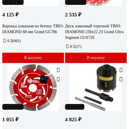
до -18%
до -20%
4 125 ₽
2 535 ₽
Коронка алмазная по бетону TRIO-
Диск алмазный отрезной TRIO-
DIAMOND 68 мм Grand GC786
DIAMOND 230x22.23 Grand Ultra
Segment GUS726
4.2
(982)
4.5
(37)
В корзину
В корзину
до -12%
до -2%
1 055 ₽
4 825 ₽