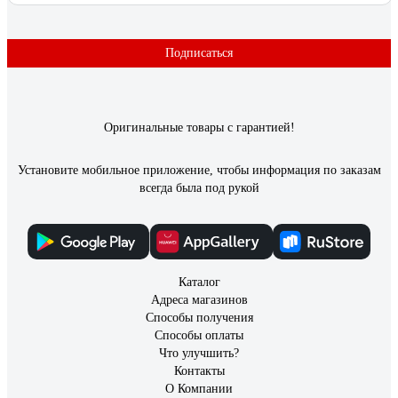
Сергей
14.08.2025
Универсальное сверло - удобная вещь для оазличныз работ
Подписаться
по дому; Хорошо сверлит, особенно бетон и керамику; Не
бьет, не скалывается, прекрасно отцентровано, сверлил ж/б
плиту, всё идёт как по маслу.
Оригинальные товары с гарантией!
Установите мобильное приложение, чтобы информация по заказам
всегда была под рукой
Каталог
Адреса магазинов
Способы получения
Способы оплаты
Что улучшить?
Контакты
О Компании