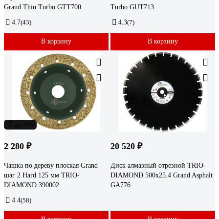
Grand Thin Turbo GTT700
Turbo GUT713
4.7
(43)
4.3
(7)
В корзину
В корзину
до -6%
2 280 ₽
20 520 ₽
Чашка по дереву плоская Grand
Диск алмазный отрезной TRIO-
шаг 2 Hard 125 мм TRIO-
DIAMOND 500x25.4 Grand Asphalt
DIAMOND 390002
GA776
4.4
(58)