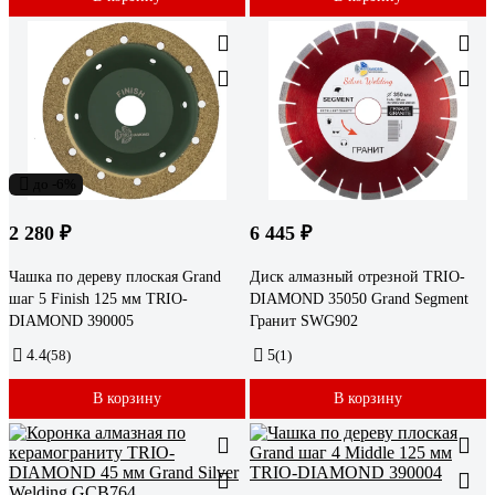
до -6%
2 280 ₽
6 445 ₽
Чашка по дереву плоская Grand
Диск алмазный отрезной TRIO-
шаг 5 Finish 125 мм TRIO-
DIAMOND 35050 Grand Segment
DIAMOND 390005
Гранит SWG902
4.4
(58)
5
(1)
В корзину
В корзину