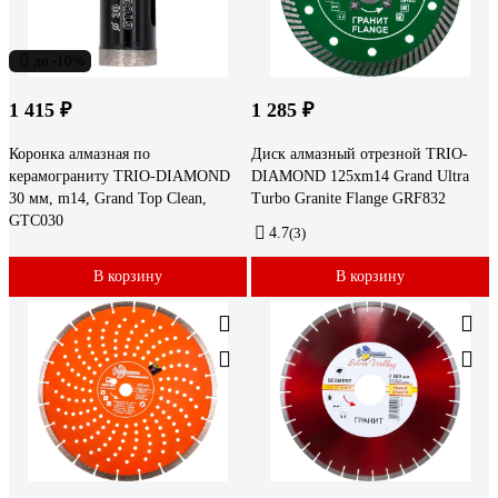
до -10%
1 415 ₽
1 285 ₽
Коронка алмазная по
Диск алмазный отрезной TRIO-
керамограниту TRIO-DIAMOND
DIAMOND 125xm14 Grand Ultra
30 мм, m14, Grand Top Clean,
Turbo Granite Flange GRF832
GTC030
4.7
(3)
В корзину
В корзину