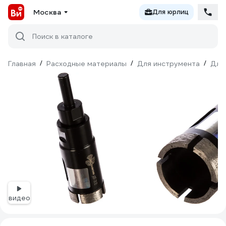
Москва
Для юрлиц
Поиск в каталоге
Главная
/
Расходные материалы
/
Для инструмента
/
Для
видео