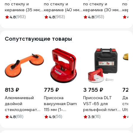
по стеклу и
по стеклу и
по стеклу и
по с
керамике (35 мм;
керамике (40 мм;
керамике (30 мм;
кера
30 мм) Gigant
30 мм) Gigant
30 мм) Gigant
30 м
4.8
(963)
4.8
(963)
4.8
(963)
4.
DBG 11071
DBG 11073
DBG 11069
DBG 
Сопутствующие товары
813 ₽
775 ₽
3 755 ₽
725
Алюминиевый
Присоска
Присоска DLT
Двой
двойной
вакуумная Diam
VST-65 для
стек
стеклодомкрат
115 мм (1-
рельефной плитки
Ultim
100 кг Gigant grf-
чашечная) 600114
с АВТО
плас
4.8
(68)
4.9
(56)
3.9
(16)
4.
115
подкачкой, 6
дюймов 1944