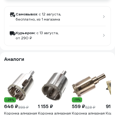
Самовывоз:
c 12 августа,
бесплатно
, из 1 магазина
Курьером:
c 13 августа,
от 290 ₽
Аналоги
-28%
-11%
646 ₽
1 155 ₽
559 ₽
919
899 ₽
628 ₽
Коронка алмазная
Коронка алмазная
Коронка алмазная
Коро