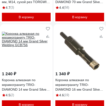
мм, М14, сухой рез TORGWIN
DIAMOND 70 мм Grand Silver
T465353
Welding GCB769
4.7
(3)
4.4
(58)
В корзину
В корзину
1 240 ₽
1 340 ₽
Коронка алмазная по
Коронка алмазная по
керамограниту TRIO-
керамограниту TRIO-
DIAMOND 14 мм Grand Silver
DIAMOND 16 мм Grand Silver
Welding GCB756
Welding GCB757
4.5
(2)
4.6
(19)
В корзину
В корзину