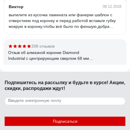
Виктор
08.12.2018
выпилите из кусочка ламината или фанерки шаблон с
отверстием под коронку и перед работой вставьте губку
мокрую в коронку,чтобы всё было по феншую,добра
мастерам.
208 отзывов
Отзыв об алмазной коронке Diamond
Industrial с центрирующим сверлом 68 мм
DIDCSC068
Сергей Б.
15.01.2022
Подпишитесь
на рассылку
и будьте в курсе! Акции,
цена
скидки, распродажи ждут!
17 отзывов
Отзыв об алмазной коронке Gigant 20мм DBG
11067
Подписаться