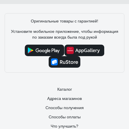
Эдгар П.
01.04.2024
Стекло прогрызло на ура. Совет (для всех коронок):
внутрь запихать губку и макнуть в воду, тогда не нужно
Оригинальные товары с гарантией!
будет ее постоянно подливать, а также выковыривать
кольцо.
Установите мобильное приложение, чтобы информация
по заказам всегда была под рукой
Каталог
Адреса магазинов
Способы получения
Способы оплаты
Что улучшить?