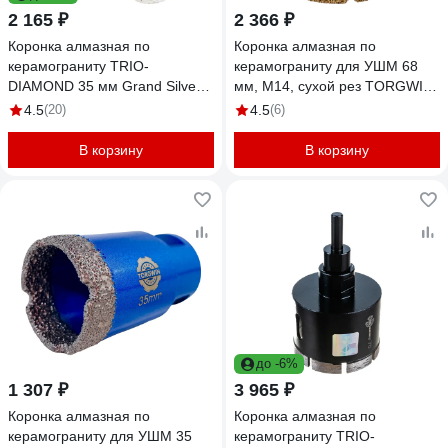
2 165 ₽
2 366 ₽
Коронка алмазная по
Коронка алмазная по
керамограниту TRIO-
керамограниту для УШМ 68
DIAMOND 35 мм Grand Silver
мм, М14, сухой рез TORGWIN
Welding GCB773
T948138
4.5
(20)
4.5
(6)
В корзину
В корзину
до -6%
1 307 ₽
3 965 ₽
Коронка алмазная по
Коронка алмазная по
керамограниту для УШМ 35
керамограниту TRIO-