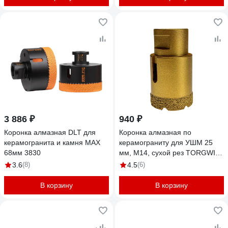
3 886 ₽
940 ₽
Коронка алмазная DLT для
Коронка алмазная по
керамогранита и камня MAX
керамограниту для УШМ 25
68мм 3830
мм, М14, сухой рез TORGWIN
T810686
3.6
(8)
4.5
(6)
В корзину
В корзину