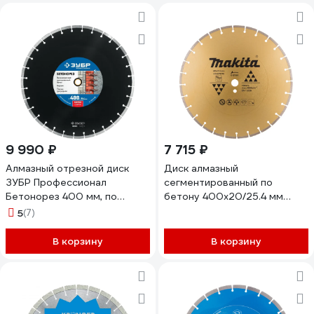
9 990 ₽
7 715 ₽
Алмазный отрезной диск
Диск алмазный
ЗУБР Профессионал
сегментированный по
Бетонорез 400 мм, по
бетону 400x20/25.4 мм
бетону и камню 36665-
Makita D-57009
5
(7)
400_z01
В корзину
В корзину