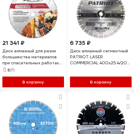
21 341 ₽
6 735 ₽
Диск алмазный для резки
Диск алмазный сегментный
большинства материалов
PATRIOT LASER
при спасательных работах
COMMERCIAL 400x25.4/20
LUFTER 400мм SAVER MAX
мм, Камень/Асфальт
5
(6)
VAKUM 015-400
811010043
В корзину
В корзину