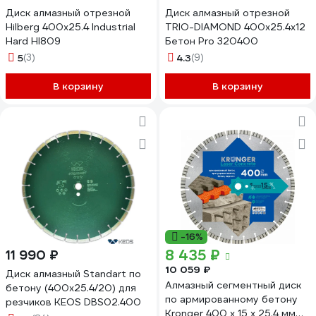
Диск алмазный отрезной
Диск алмазный отрезной
Hilberg 400x25.4 Industrial
TRIO-DIAMOND 400x25.4x12
Hard HI809
Бетон Pro 320400
5
(3)
4.3
(9)
В корзину
В корзину
-16%
8 435 ₽
11 990 ₽
10 059 ₽
Диск алмазный Standart по
Алмазный сегментный диск
бетону (400х25.4/20) для
по армированному бетону
резчиков KEOS DBS02.400
Kronger 400 x 15 x 25.4 мм