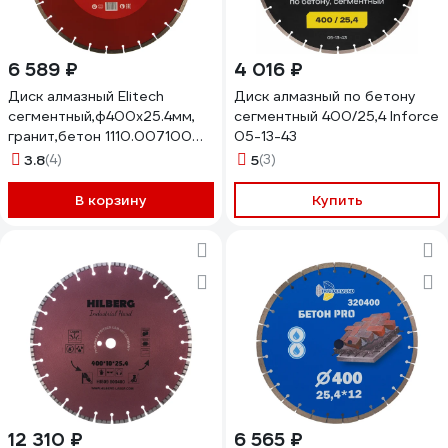
6 589 ₽
4 016 ₽
Диск алмазный Elitech
Диск алмазный по бетону
сегментный,ф400х25.4мм,
сегментный 400/25,4 Inforce
гранит,бетон 1110.007100
05-13-43
191999
3.8
(4)
5
(3)
В корзину
Купить
12 310 ₽
6 565 ₽