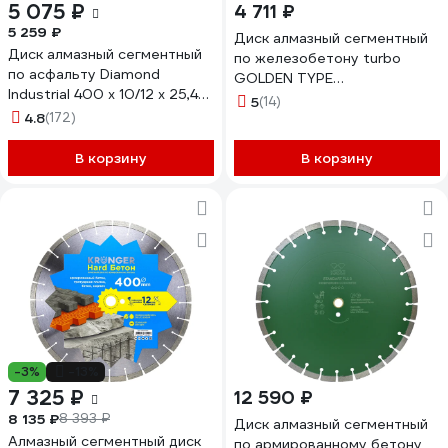
5 075 ₽
4 711 ₽
5 259 ₽
Диск алмазный сегментный
Диск алмазный сегментный
по железобетону turbo
по асфальту Diamond
GOLDEN TYPE
Industrial 400 x 10/12 х 25,4
(400х25.4х4.0х12 мм; 28Z)
5
(14)
мм HOT PRESS пайка
4.8
(172)
DIAMASTER 121.000.7006
DIDA400
В корзину
В корзину
-3%
-13%
7 325 ₽
12 590 ₽
8 135 ₽
8 393 ₽
Диск алмазный сегментный
Алмазный сегментный диск
по армированному бетону