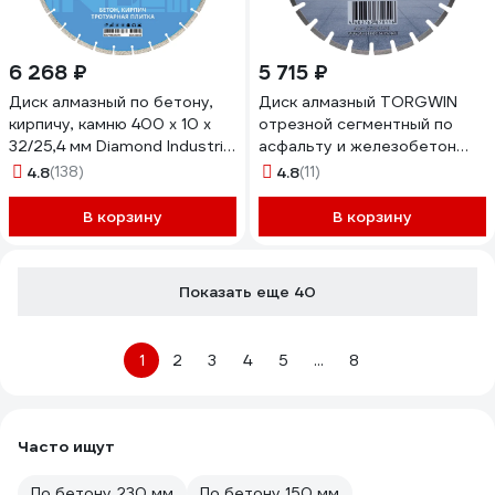
6 268 ₽
5 715 ₽
Диск алмазный по бетону,
Диск алмазный TORGWIN
кирпичу, камню 400 х 10 х
отрезной сегментный по
32/25,4 мм Diamond Industrial
асфальту и железобетон
DIDC40032
Серия TG
4.8
(138)
4.8
(11)
400х25.4/10х3.6мм.
Professional Industrial
В корзину
В корзину
T394396
Показать еще 40
1
2
3
4
5
...
8
Часто ищут
По бетону 230 мм
По бетону 150 мм