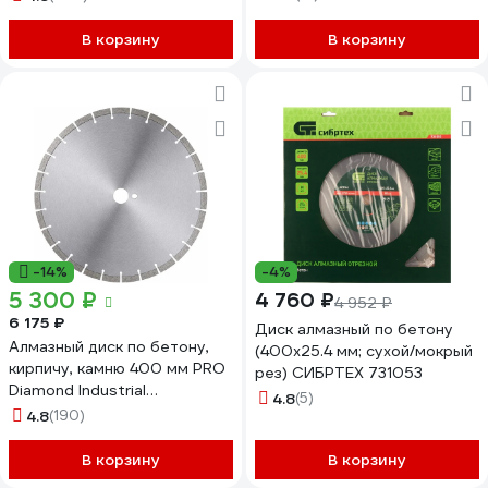
В корзину
В корзину
-14%
-4%
5 300 ₽
4 760 ₽
4 952 ₽
6 175 ₽
Диск алмазный по бетону
Алмазный диск по бетону,
(400x25.4 мм; сухой/мокрый
кирпичу, камню 400 мм PRO
рез) СИБРТЕХ 731053
Diamond Industrial
4.8
(5)
DIDC400PRO
4.8
(190)
В корзину
В корзину