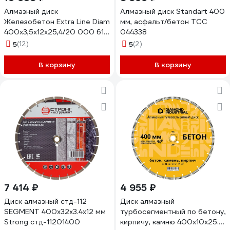
Алмазный диск
Алмазный диск Standart 400
Железобетон Extra Line Diam
мм, асфальт/бетон ТСС
400x3,5x12x25,4/20 000 614
044338
000614
5
(12)
5
(2)
В корзину
В корзину
7 414 ₽
4 955 ₽
Диск алмазный стд-112
Диск алмазный
SEGMENT 400x32x3.4x12 мм
турбосегментный по бетону,
Strong стд-11201400
кирпичу, камню 400x10x25.4