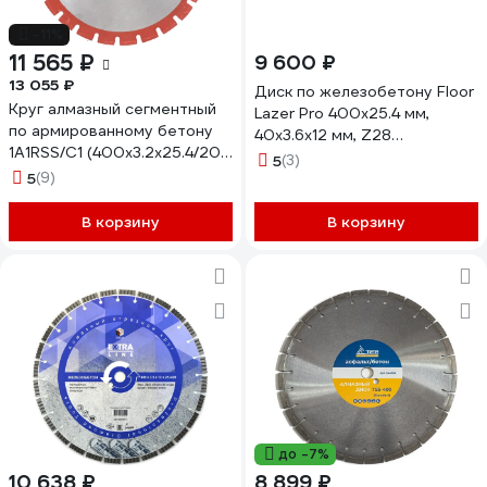
-11%
11 565 ₽
9 600 ₽
13 055 ₽
Диск по железобетону Floor
Круг алмазный сегментный
Lazer Pro 400х25.4 мм,
по армированному бетону
40x3.6x12 мм, Z28
1A1RSS/C1 (400х3.2х25.4/20
REDDIAMOND 2108003
5
(3)
мм) Кристалл 11401
5
(9)
В корзину
В корзину
до -7%
10 638 ₽
8 899 ₽