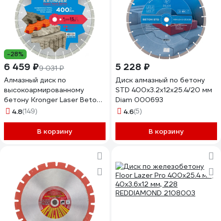
-28%
6 459 ₽
5 228 ₽
9 031 ₽
Алмазный диск по
Диск алмазный по бетону
высокоармированному
STD 400х3.2х12х25.4/20 мм
бетону Kronger Laser Beton
Diam 000693
Super Hard 400 x 15 x 25.4
4.8
(149)
4.6
(5)
мм B200400SH
В корзину
В корзину