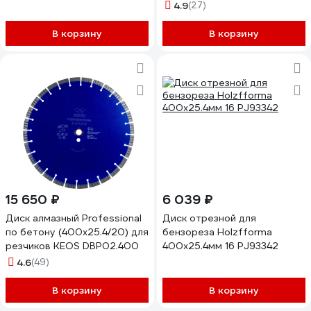
мм Diamond Industrial
4.9
(27)
DIDTS400
В корзину
В корзину
15 650 ₽
6 039 ₽
Диск алмазный Professional
Диск отрезной для
по бетону (400х25.4/20) для
бензореза Holzfforma
резчиков KEOS DBP02.400
400x25.4мм 16 PJ93342
4.6
(49)
В корзину
В корзину