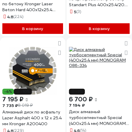
по бетону Kronger Laser
Standart Plus 400х25.4/20
Beton Hard 400х12х25.4
мм KEOS DBS02.400P
5
(3)
Beton Hard B200400H
4.8
(224)
В корзину
В корзину
-4%
-10%
-7%
7 195 ₽
6 700 ₽
7 194 ₽
7 735 ₽
8 019 ₽
Диск алмазный
Алмазный диск по асфальту
турбосегментный Special
Lazer Asphalt 400 x 12 x 25.4
(400х25.4 мм) MONOGRAM
мм Kronger A200400
086-334
4.6
(14)
4.8
(229)