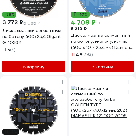
-38%
-10%
4 709 ₽
3 772 ₽
6 086 ₽
5 219 ₽
Диск алмазный сегментный
Диск алмазный сегментный
по бетону 400x25,4 Gigant
по бетону, кирпичу, камню
G-10362
(400 х 10 х 25,4 мм) Diamond
5
(2)
Industrial DIDC400
4.8
(293)
В корзину
В корзину
-3%