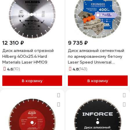
12 310 ₽
9 735 ₽
Диск алмазный отрезной
Диск алмазный сегментный
Hilberg 400x25.4 Hard
по армированному бетону
Materials Laser HM109
Laser Speed Universal
400x13x25.4 мм Kronger
4.6
(10)
4.8
(143)
B200400SU
В корзину
В корзину