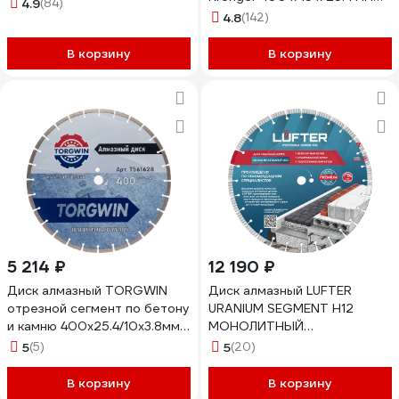
4.9
(84)
Laser Concrete B200400C
4.8
(142)
В корзину
В корзину
5 214 ₽
12 190 ₽
Диск алмазный TORGWIN
Диск алмазный LUFTER
отрезной сегмент по бетону
URANIUM SEGMENT H12
и камню 400х25.4/10х3.8мм.
МОНОЛИТНЫЙ
Сold press Standard T561628
армированный бетон,
5
(5)
5
(20)
гидротехнический бетон
400 мм 024-400
В корзину
В корзину