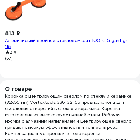
У
(2
813 ₽
Алюминиевый двойной стеклодомкрат 100 кг Gigant grf-
115
4.8
(67)
О товаре
Коронка с центрирующим сверлом по стеклу и керамике
(32х55 мм) Vertextools 336-32-55 предназначена для
сверления отверстий в стекле и керамике. Коронка
изготовлена из высококачественной стали. Рабочая
кромка с алмазным напылением и центрирующее сверло
придают высокую эффективность и точность реза.
Компенсационные пропилы в теле коронки
предотвращают перегрев и позволяют улучшить отвод