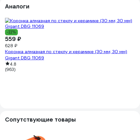
Аналоги
-11%
-
559 ₽
4
628 ₽
54
Коронка алмазная по стеклу и керамике (30 мм; 30 мм)
Ко
Gigant DBG 11069
Gi
4.8
(963)
(9
Сопутствующие товары
1