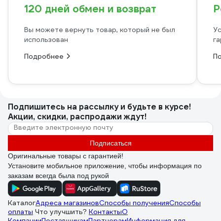
120 дней обмен и возврат
Р
Вы можете вернуть товар, который не был
Ус
использован
га
Подробнее
П
Подпишитесь
на рассылку
и будьте в курсе!
Акции, скидки, распродажи ждут!
Подписаться
Оригинальные товары с гарантией!
Установите мобильное приложение, чтобы информация по
заказам всегда была под рукой
Каталог
Адреса магазинов
Способы получения
Способы
оплаты
Что улучшить?
Контакты
О
Компании
Поставщикам
Партнерам
Информация для