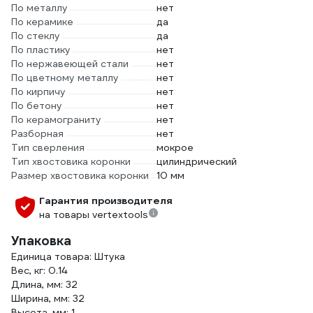
По металлу
нет
По керамике
да
По стеклу
да
По пластику
нет
По нержавеющей стали
нет
По цветному металлу
нет
По кирпичу
нет
По бетону
нет
По керамограниту
нет
Разборная
нет
Тип сверления
мокрое
Тип хвостовика коронки
цилиндрический
Размер хвостовика коронки
10 мм
Гарантия производителя
на товары vertextools
Упаковка
Единица товара: Штука
Вес, кг: 0.14
Длина, мм: 32
Ширина, мм: 32
Высота, мм: 1