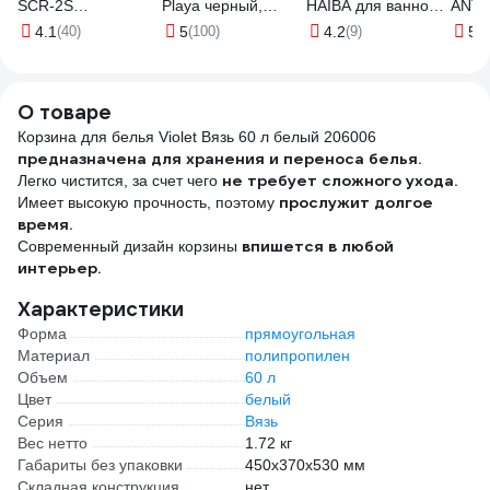
SCR-2S
Playa черный,
HAIBA для ванной и
ANTE
нержавеющая
38x80 68310
кухни,
4.1
(40)
5
(100)
4.2
(9)
5
(6
сталь 311928
металлический,
хром HB1705-2
540047
О товаре
Корзина для белья Violet Вязь 60 л белый 206006
предназначена для хранения и переноса белья.
не требует сложного ухода.
Легко чистится, за счет чего
прослужит долгое
Имеет высокую прочность, поэтому
время.
впишется в любой
Современный дизайн корзины
интерьер.
Характеристики
Форма
прямоугольная
Материал
полипропилен
Объем
60 л
Цвет
белый
Серия
Вязь
Вес нетто
1.72 кг
Габариты без упаковки
450х370х530 мм
Складная конструкция
нет