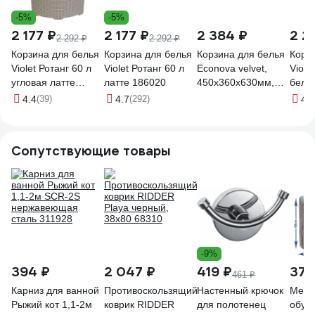
-5%
-5%
2 177 ₽
2 177 ₽
2 384 ₽
2 2
2 292 ₽
2 292 ₽
Корзина для белья
Корзина для белья
Корзина для белья
Корз
Violet Ротанг 60 л
Violet Ротанг 60 л
Econova velvet,
Viole
угловая латте
латте 186020
450x360x630мм,
белы
235020
60л (белый)
4.4
(39)
4.7
(292)
4.7
433246316
Сопутствующие товары
-9%
394 ₽
2 047 ₽
419 ₽
371
461 ₽
Карниз для ванной
Противоскользящий
Настенный крючок
Мешо
Рыжий кот 1,1-2м
коврик RIDDER
для полотенец
обув