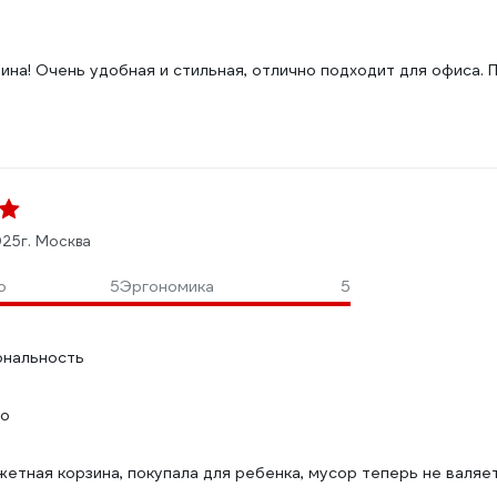
:
ина! Очень удобная и стильная, отлично подходит для офиса.
025
г. Москва
о
5
Эргономика
5
ональность
но
:
тная корзина, покупала для ребенка, мусор теперь не валяетс