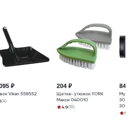
095 ₽
204 ₽
84 ₽
вок Vikan 558552
Щетка- утюжок YORK
Мусорн
Макси 040010
30л, 12
5
(4)
30шт в
4.9
(18)
ACG 10
5
(8)