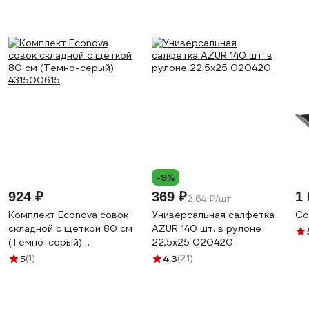
-9%
924 ₽
369 ₽
1 
2.64 ₽/шт
Комплект Econova совок
Универсальная салфетка
Со
складной с щеткой 80 см
AZUR 140 шт. в рулоне
(Темно-серый)
22,5х25 020420
431500615
5
(1)
4.3
(21)