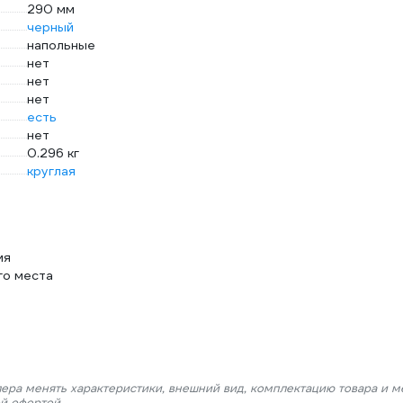
290 мм
черный
напольные
нет
нет
нет
есть
нет
0.296 кг
круглая
мя
го места
лера менять характеристики, внешний вид, комплектацию товара и м
ой офертой