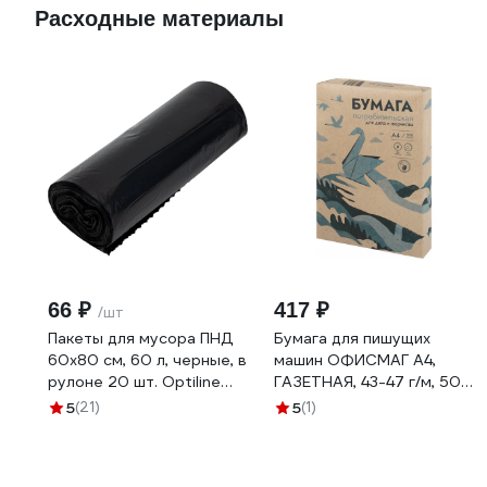
Расходные материалы
66 ₽
417 ₽
/шт
Пакеты для мусора ПНД
Бумага для пишущих
60x80 см, 60 л, черные, в
машин ОФИСМАГ А4,
рулоне 20 шт. Optiline
ГАЗЕТНАЯ, 43-47 г/м, 500
23-1054
листов, КОНДОПОГА, ш/к
5
(21)
5
(1)
60011 110047