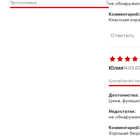
Эргономика
5
не обнаружил
Комментарий
Классная корз
Ответить
Юлия
14.03.2
Цена/качеств
Достоинства:
Цена, функци
Недостатки:
не обнаруже
Комментарий
Хорошая бюдже