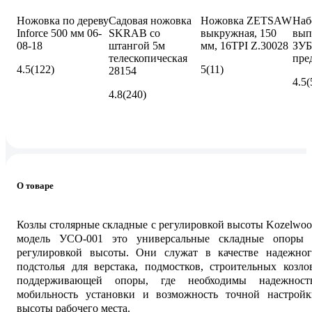
Ножовка по дереву
Садовая ножовка
Ножовка ZETSAW
Наб
Inforce 500 мм 06-
SKRAB со
выкружная, 150
вып
08-18
штангой 5м
мм, 16TPI Z.30028
ЗУБ
телескопическая
пре
4.5
(122)
5
(11)
28154
4.5
(
4.8
(240)
О товаре
Козлы столярные складные с регулировкой высоты Kozelwo
модель УСО-001 это универсальные складные опоры 
регулировкой высоты. Они служат в качестве надежног
подстолья для верстака, подмостков, строительных козло
поддерживающей опоры, где необходимы надежность
мобильность установки и возможность точной настройк
высоты рабочего места.