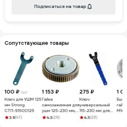
Подписаться на товар
Сопутствующие товары
100 ₽
1 153 ₽
275 ₽
1 0
/шт
Ключ для УШМ 125
Гайка
Ключ
Быст
мм Strong
самозажимная для
универсальный
гайк
СТП-91500125
ушм 125-230 мм,
115-230 мм для
М14 
М14 (тип Bosch)
УШМ vertextools
9588
3.9
(47)
4.3
(26)
4.3
(28)
TORGWIN
2110-115-230