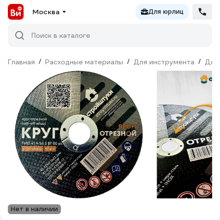
Москва
Для юрлиц
Поиск в каталоге
Главная
/
Расходные материалы
/
Для инструмента
/
Для
Нет в наличии