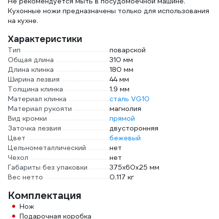
Не рекомендуется мыть в посудомоечной машине.
Кухонные ножи предназначены только для использования
на кухне.
Характеристики
Тип
поварской
Общая длина
310 мм
Длина клинка
180 мм
Ширина лезвия
44 мм
Толщина клинка
1.9 мм
Материал клинка
сталь VG10
Материал рукояти
магнолия
Вид кромки
прямой
Заточка лезвия
двусторонняя
Цвет
бежевый
Цельнометаллический
нет
Чехол
нет
Габариты без упаковки
375x60x25 мм
Вес нетто
0.117 кг
Комплектация
Нож
Подарочная коробка