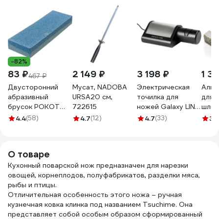
-82%
83 ₽
2 149 ₽
3 198 ₽
1 3
467 ₽
Двусторонний
Мусат, NADOBA
Электрическая
Алма
абразивный
URSA20 см,
точилка для
для
брусок РОКОТ
722615
ножей Galaxy LINE
шлиф
150 мм 645-133
GL 2443, черный с
круг
4.4
(58)
4.7
(12)
4.7
(33)
3.
серебристым, 18
Work
Вт, для металлич-
v623
х, кухонных,
О товаре
керамических,
Кухонный поварской нож предназначен для нарезки
спортивных,
овощей, корнеплодов, полуфабрикатов, разделки мяса,
складных ножей
рыбы и птицы.
7021224430
Отличительная особенность этого ножа – ручная
кузнечная ковка клинка под названием Tsuchime. Она
представляет собой особым образом сформированный