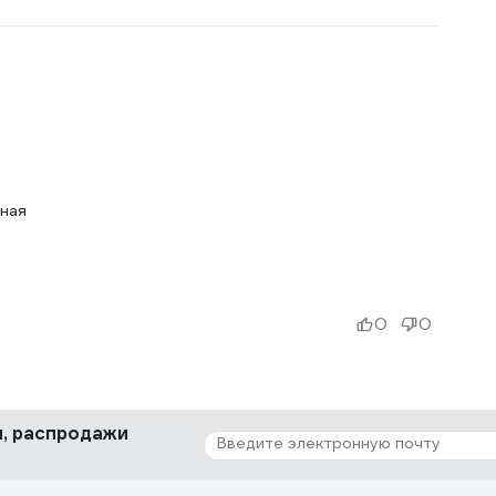
сная
0
0
ки, распродажи