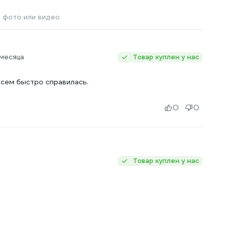
 фото или видео
 месяца
Товар куплен у нас
всем быстро справилась.
0
0
Товар куплен у нас