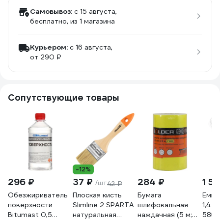
Самовывоз:
c 15 августа,
бесплатно
, из 1 магазина
Курьером:
c 16 августа,
от 290 ₽
Сопутствующие товары
-12%
296 ₽
37 ₽
284 ₽
1 51
/шт
42 ₽
Обезжириватель
Плоская кисть
Бумага
Емко
поверхности
Slimline 2 SPARTA
шлифовальная
1,4 л
Bitumast 0,5
натуральная
наждачная (5 м;
5868