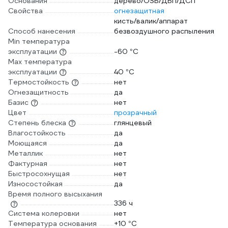
Основания
дерево/OSB/ДВП/ДСП
Свойства
огнезащитная
кисть/валик/аппарат
Способ нанесения
безвоздушного распыления
Min температура
эксплуатации
-60 °С
Max температура
эксплуатации
40 °С
Термостойкость
нет
Огнезащитность
да
Базис
нет
Цвет
прозрачный
Степень блеска
глянцевый
Влагостойкость
да
Моющаяся
да
Металлик
нет
Фактурная
нет
Быстросохнущая
нет
Износостойкая
да
Время полного высыхания
336 ч
Система колеровки
нет
Температура основания
+10 °С