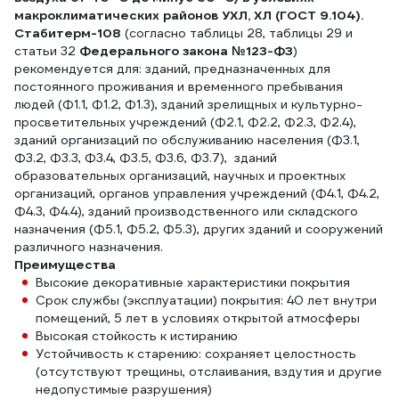
макроклиматических районов УХЛ, ХЛ (ГОСТ 9.104).
Стабитерм-108
(согласно таблицы 28, таблицы 29 и
статьи 32
Федерального закона №123-ФЗ
)
рекомендуется для: зданий, предназначенных для
постоянного проживания и временного пребывания
людей (Ф1.1, Ф1.2, Ф1.3), зданий зрелищных и культурно-
просветительных учреждений (Ф2.1, Ф2.2, Ф2.3, Ф2.4),
зданий организаций по обслуживанию населения (Ф3.1,
Ф3.2, Ф3.3, Ф3.4, Ф3.5, Ф3.6, Ф3.7), ­ зданий
образовательных организаций, научных и проектных
организаций, органов управления учреждений (Ф4.1, Ф4.2,
Ф4.3, Ф4.4), зданий производственного или складского
назначения (Ф5.1, Ф5.2, Ф5.3), других зданий и сооружений
различного назначения.
Преимущества
Высокие декоративные характеристики покрытия
Срок службы (эксплуатации) покрытия: 40 лет внутри
помещений, 5 лет в условиях открытой атмосферы
Высокая стойкость к истиранию
Устойчивость к старению: сохраняет целостность
(отсутствуют трещины, отслаивания, вздутия и другие
недопустимые разрушения)