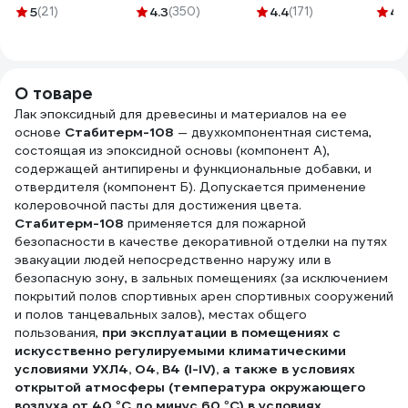
л/0,35 кг
щетина,
115 мм; Р180)
5
(21)
4.3
(350)
4.4
(171)
4.
4607952901131
деревянная ручка
ZOLDER Z-105-5-
824305
180
О товаре
Лак эпоксидный для древесины и материалов на ее
основе
Стабитерм-108
— двухкомпонентная система,
состоящая из эпоксидной основы (компонент А),
содержащей антипирены и функциональные добавки, и
отвердителя (компонент Б). Допускается применение
колеровочной пасты для достижения цвета.
Стабитерм-108
применяется для пожарной
безопасности в качестве декоративной отделки на путях
эвакуации людей непосредственно наружу или в
безопасную зону, в зальных помещениях (за исключением
покрытий полов спортивных арен спортивных сооружений
и полов танцевальных залов), местах общего
пользования,
при эксплуатации в помещениях с
искусственно регулируемыми климатическими
условиями УХЛ4, О4, В4 (I-IV), а также в условиях
открытой атмосферы (температура окружающего
воздуха от 40 °С до минус 60 °С) в условиях