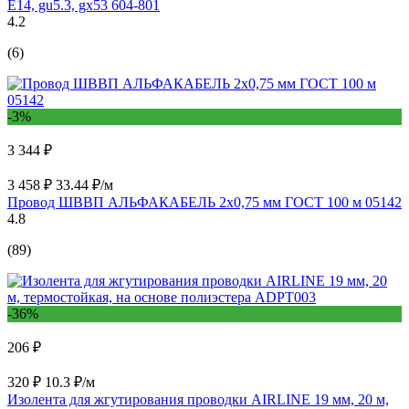
Е14, gu5.3, gx53 604-801
4.2
(6)
-3%
3 344 ₽
3 458 ₽
33.44 ₽/м
Провод ШВВП АЛЬФАКАБЕЛЬ 2х0,75 мм ГОСТ 100 м 05142
4.8
(89)
-36%
206 ₽
320 ₽
10.3 ₽/м
Изолента для жгутирования проводки AIRLINE 19 мм, 20 м,