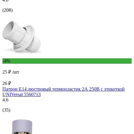
(208)
-4%
25 ₽
/шт
26 ₽
Патрон Е14 люстровый термопластик 2А 250В c этикеткой
UNIVersal 5560713
4.6
(35)