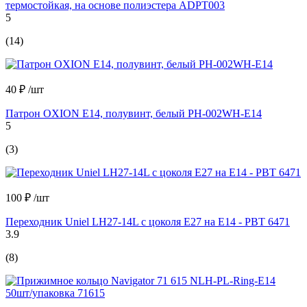
термостойкая, на основе полиэстера ADPT003
5
(14)
40 ₽
/шт
Патрон OXION Е14, полувинт, белый PH-002WH-E14
5
(3)
100 ₽
/шт
Переходник Uniel LH27-14L с цоколя Е27 на Е14 - PBT 6471
3.9
(8)