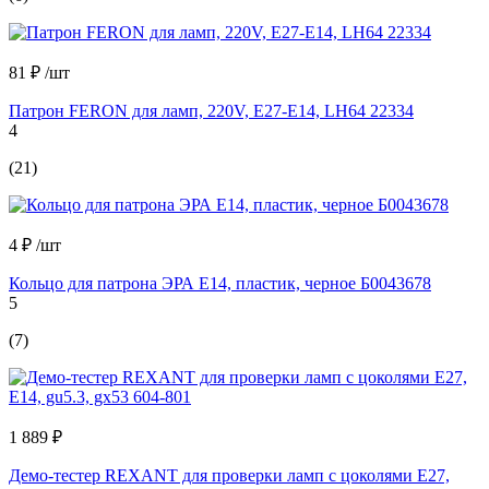
81 ₽
/шт
Патрон FERON для ламп, 220V, E27-E14, LH64 22334
4
(21)
4 ₽
/шт
Кольцо для патрона ЭРА E14, пластик, черное Б0043678
5
(7)
1 889 ₽
Демо-тестер REXANT для проверки ламп с цоколями Е27,