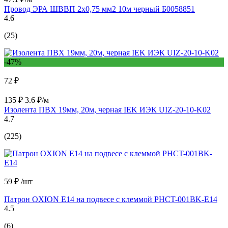
Провод ЭРА ШВВП 2x0,75 мм2 10м черный Б0058851
4.6
(25)
-47%
72 ₽
135 ₽
3.6 ₽/м
Изолента ПВХ 19мм, 20м, черная IEK ИЭК UIZ-20-10-K02
4.7
(225)
59 ₽
/шт
Патрон OXION Е14 на подвесе с клеммой PHCT-001BK-E14
4.5
(6)