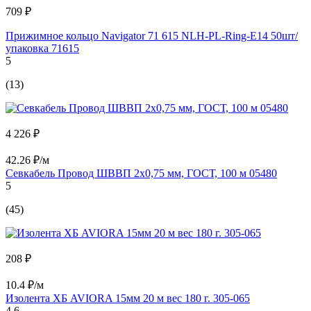
709 ₽
Прижимное кольцо Navigator 71 615 NLH-PL-Ring-E14 50шт/
упаковка 71615
5
(13)
4 226 ₽
42.26 ₽/м
Севкабель Провод ШВВП 2х0,75 мм, ГОСТ, 100 м 05480
5
(45)
208 ₽
10.4 ₽/м
Изолента ХБ AVIORA 15мм 20 м вес 180 г. 305-065
4.6