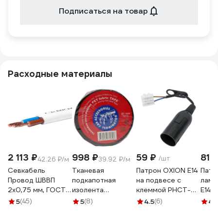
Подписаться на товар
Расходные материалы
2 113 ₽
998 ₽
59 ₽
81 
/шт
42.26 ₽/м
39.92 ₽/м
Севкабель
Тканевая
Патрон OXION Е14
Патр
Провод ШВВП
подкапотная
на подвесе с
ламп
2х0,75 мм, ГОСТ,
изолента
клеммой PHCT-
E14, 
50 м 05479
Terminator Izt
001BK-E14
5
(45)
5
(8)
4.5
(6)
4
(
1925 fabric, 19мм х