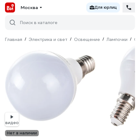
Москва
Для юрлиц
Поиск в каталоге
Главная
/
Электрика и свет
/
Освещение
/
Лампочки
/
Св
видео
Нет в наличии