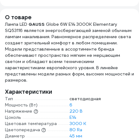
25м, толщина
0,25мм 2000832
О товаре
Лампа LED
GAUSS
Globe 6W E14 3000K Elementary
SQ53116 является энергосберегающей заменой обычным
лампам накаливания. Равномерное распределение света
создает зрительный комфорт в любом помещении.
Модели представленные в ассортименте бренда
обеспечивают пространство мягким не мерцающим
светом и обладают всеми техническими
характеристиками европейского уровня. В линейке
представлены модели разных форм, высоких мощностей и
размеров.
Характеристики
Тип
светодиодная
Мощность (Вт)
6
Напряжение
220 В
Цоколь
E14
Цветовая температура
3000 К
Цветопередача
80 Ra
Диаметр
45 мм