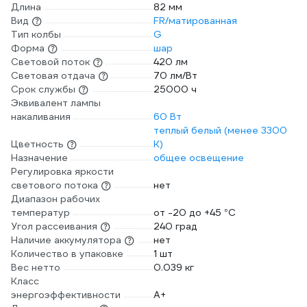
Длина
82 мм
Вид
FR/матированная
Тип колбы
G
Форма
шар
Световой поток
420 лм
Световая отдача
70 лм/Вт
Срок службы
25000 ч
Эквивалент лампы
накаливания
60 Вт
теплый белый (менее 3300
Цветность
К)
Назначение
общее освещение
Регулировка яркости
светового потока
нет
Диапазон рабочих
температур
от -20 до +45 °С
Угол рассеивания
240 град
Наличие аккумулятора
нет
Количество в упаковке
1 шт
Вес нетто
0.039 кг
Класс
энергоэффективности
A+