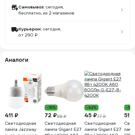
Самовывоз:
сегодня,
бесплатно
, из 2 магазинов
Курьером:
сегодня,
от 290 ₽
Аналоги
-18%
-42%
-50
411 ₽
72 ₽
45 ₽
51 ₽
88 ₽
77 ₽
Светодиодная
Светодиодная
Светодиодная
Свет
лампа Jazzway
лампа Gigant E27
лампа Gigant E27
ламп