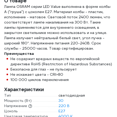
О товаре
Лампа OSRAM серии LED Value выполнена в форме колбы
A ("груша") с цоколем E27. Материал колбы - пластик,
исполнение - матовое. Световой поток 2400 люмен, что
соответствует лампе накаливания на 300 Вт. Такие
лампы применяются для внутреннего освещения, в
закрытом светильнике можно использовать и на улице.
Лампа излучает нейтральный белый свет, угол пучка -
широкий 180°. Напряжение питания 220-240В. Срок
службы - 25000 часов. Товар сертифицирован.
Преимущества
Не содержит вредных веществ по европейской
директиве RoHS (Restriction of Hazardous Substances)
Безопасна для глаз - не пульсирует
Не искажает цвета - CRI>80
100 000 циклов переключения
Характеристики
Тип
светодиодная
Мощность (Вт)
30
Напряжение
220 В
Цоколь
E27
Цветовая температура
4000 К