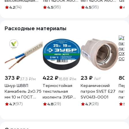
высокомощная
11Вт 4200К А60
8Вт 4200К А60
12Вт
PLED-HP-T100
900Лм G-E27-11-
600Лм G-E27-8-
1000
4.2
(14)
4.5
(95)
4.5
(95)
4.
30Вт 4000К
4200K
4200K
12-4
нейтральный
белый E27
Расходные материалы
2700лм
220В/50Гц
1038913A
373 ₽
422 ₽
23 ₽
80
/шт
37.3 ₽/м
16.88 ₽/м
Шнур ШВВП
Термостойкая
Керамический
Пере
Камкабель 2x0.75
текстильная
патрон SVET Е27
патр
мм 10 м ГОСТ
изолента ЗУБР
SV0413-0001
патро
231ЯA20C0000Ъ600010М
Авто-Жгут 19 мм х
OXIO
4.7
(97)
4.8
(29)
4.7
(26)
5
(
25 м 1236-2
005