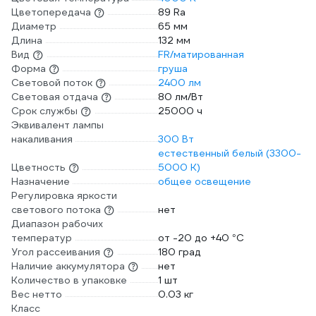
Цветопередача
89 Ra
Диаметр
65 мм
Длина
132 мм
Вид
FR/матированная
Форма
груша
Световой поток
2400 лм
Световая отдача
80 лм/Вт
Срок службы
25000 ч
Эквивалент лампы
накаливания
300 Вт
естественный белый (3300-
Цветность
5000 К)
Назначение
общее освещение
Регулировка яркости
светового потока
нет
Диапазон рабочих
температур
от -20 до +40 °С
Угол рассеивания
180 град
Наличие аккумулятора
нет
Количество в упаковке
1 шт
Вес нетто
0.03 кг
Класс