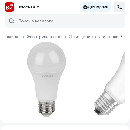
Москва
Для юрлиц
Поиск в каталоге
Главная
/
Электрика и свет
/
Освещение
/
Лампочки
/
Св