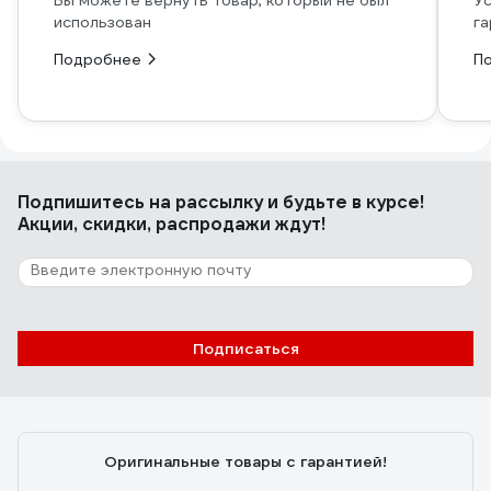
Вы можете вернуть товар, который не был
Ус
использован
га
Подробнее
П
Подпишитесь
на рассылку
и будьте в курсе!
Акции, скидки, распродажи ждут!
Подписаться
Оригинальные товары с гарантией!