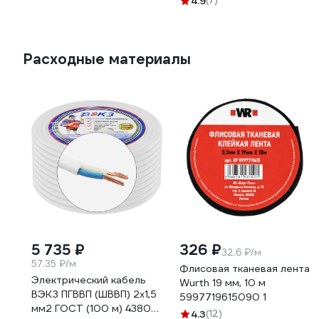
4.9
(7)
1100 Лм, 15 Вт, 3000К,
белый свет, 10 штук
теплый белый, упаковка
Б0056270
10 штук 662203
Расходные материалы
5 735 ₽
326 ₽
32.6 ₽/м
57.35 ₽/м
Флисовая тканевая лента
Электрический кабель
Wurth 19 мм, 10 м
ВЭКЗ ПГВВП (ШВВП) 2x1,5
5997719615090 1
мм2 ГОСТ (100 м) 43805
4.3
(12)