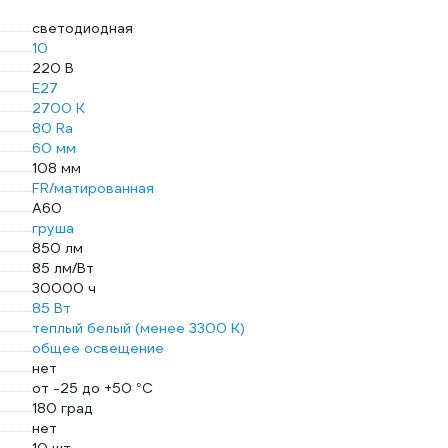
светодиодная
10
220 В
E27
2700 К
80 Ra
60 мм
108 мм
FR/матированная
A60
груша
850 лм
85 лм/Вт
30000 ч
85 Вт
теплый белый (менее 3300 К)
общее освещение
нет
от -25 до +50 °С
180 град
нет