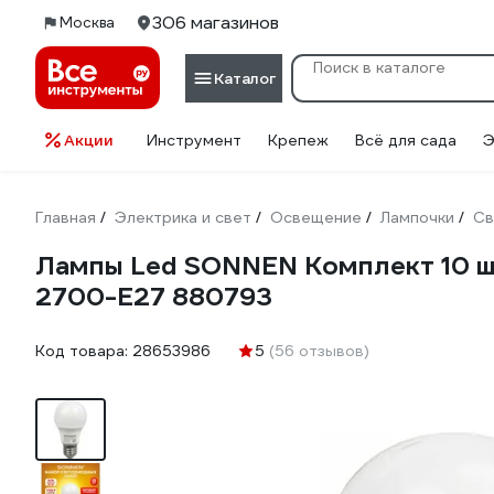
306 магазинов
Москва
Каталог
Акции
Инструмент
Крепеж
Всё для сада
Э
Главная
Электрика и свет
Освещение
Лампочки
Св
/
/
/
/
Лампы Led SONNEN Комплект 10 шт.
2700-E27 880793
Код товара:
28653986
5
(56 отзывов)