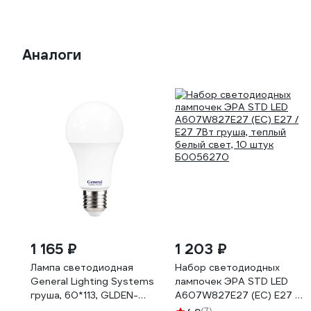
Аналоги
1 165 ₽
1 203 ₽
Лампа светодиодная
Набор светодиодных
General Lighting Systems
лампочек ЭРА STD LED
груша, 60*113, GLDEN-
A607W827E27 (EC) Е27 /
WA60-15-230-E27-3000,
E27 7Вт груша, теплый