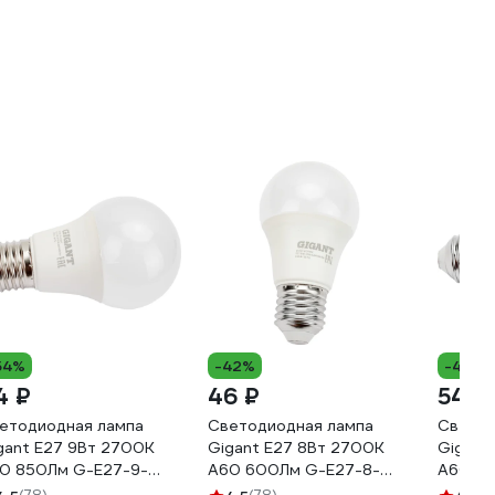
54%
-42%
-43%
4 ₽
46 ₽
54 ₽
етодиодная лампа
Светодиодная лампа
Светод
gant E27 9Вт 2700К
Gigant E27 8Вт 2700К
Gigant
0 850Лм G-E27-9-
А60 600Лм G-E27-8-
А60 90
00K
2700K
2700K