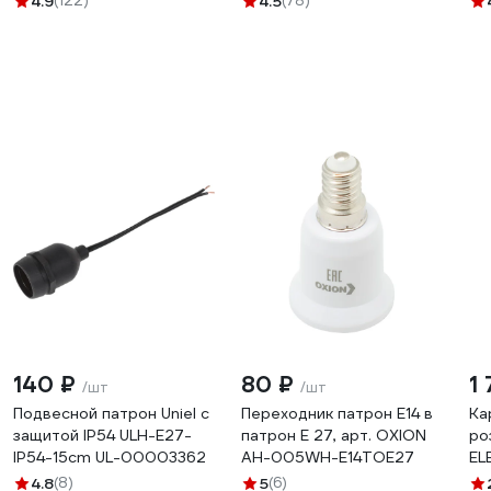
4.9
(122)
4.5
(78)
4673758071453
140 ₽
80 ₽
1
/шт
/шт
Подвесной патрон Uniel с
Переходник патрон Е14 в
Ка
защитой IP54 ULH-E27-
патрон Е 27, арт. OXION
ро
IP54-15cm UL-00003362
AH-005WH-E14TOE27
EL
4.8
(8)
5
(6)