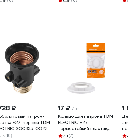
4.5
(78)
4.5
(78)
4.5
(7
 728 ₽
17 ₽
1 88
/шт
рболитовый патрон-
Кольцо для патрона TDM
Демо-
зетка Е27, черный TDM
ELECTRIC Е27,
для пр
ECTRIC SQ0335-0022
термостойкий пластик,
цоколям
белый SQ0335-0162
gx53 6
2.5
(19)
3.1
(7)
4.2
(6