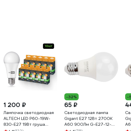
-32%
-
1 200 ₽
65 ₽
4
Лампочка светодиодная
Светодиодная лампа
Св
ALTECH LED Р60-19W-
Gigant E27 12Вт 2700К
Gi
830-E27 19Вт груша
А60 900Лм G-E27-12-
А6
теплый белый свет 10шт
2700K
27