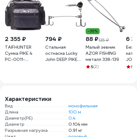
-35%
2 355 ₽
794 ₽
88 ₽
6 3
135 ₽
TAIFHUNTER
Стальная
Малый зевник
Безы
Сумка PIKE 4
остнаска Lucky
AZOR FISHING
кату
РС-0011-
John DEEP PIKE
металл 338-139
JOHN
310x240x260и
STINGER RIG
3000
5
(2)
5
(1
РС-0011-
L+FLEXHEAD 15г
310х240х260и
LJP7403-L015
Характеристики
Вид
монофильная
Длина
100 м
Диаметр(PE)
0.4
Диаметр
0.104 мм
Разрывная нагрузка
0.91 кг
Цвет
розовый