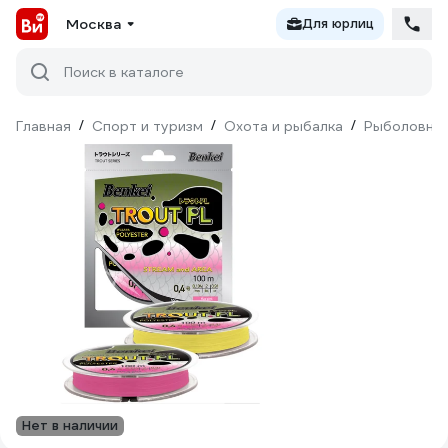
Москва
Для юрлиц
Поиск в каталоге
Главная
/
Спорт и туризм
/
Охота и рыбалка
/
Рыболовны
Нет в наличии