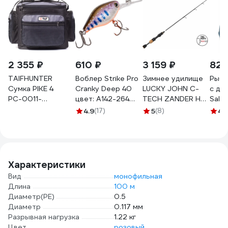
2 355 ₽
610 ₽
3 159 ₽
822
TAIFHUNTER
Воблер Strike Pro
Зимнее удилище
Рыбо
Сумка PIKE 4
Cranky Deep 40
LUCKY JOHN C-
с дв
РС-0011-
цвет: A142-264
TECH ZANDER HT
Salm
310x240x260и
Arctic Char EG-
64см LJ109-02
4.9
(17)
5
(8)
4.
РС-0011-
164L#A142-264
310х240х260и
Характеристики
Вид
монофильная
Длина
100 м
Диаметр(PE)
0.5
Диаметр
0.117 мм
Разрывная нагрузка
1.22 кг
Цвет
розовый