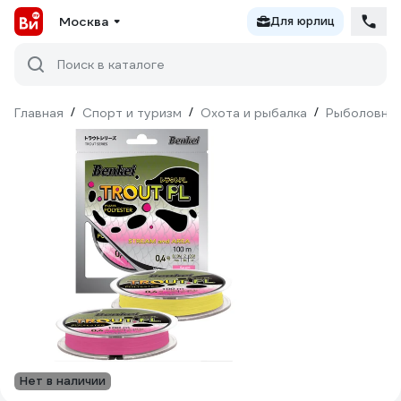
Москва
Для юрлиц
Поиск в каталоге
Главная
/
Спорт и туризм
/
Охота и рыбалка
/
Рыболовны
Нет в наличии