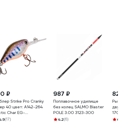
10 ₽
987 ₽
822 
блер Strike Pro Cranky
Поплавочное удилище
Рыболо
ep 40 цвет: A142-264
без колец SALMO Blaster
двумя 
ctic Char EG-
POLE 3.00 3123-300
1702
4L#A142-264
4.9
(17)
4.2
(6)
4.6
(1