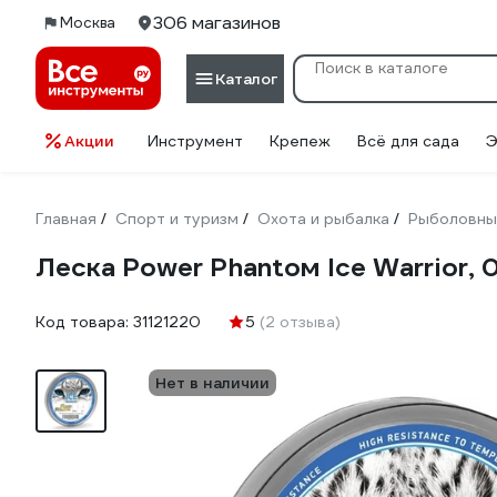
306 магазинов
Москва
Каталог
Акции
Инструмент
Крепеж
Всё для сада
Э
Главная
Спорт и туризм
Охота и рыбалка
Рыболовны
/
/
/
Леска Power Phantoм Ice Warrior, 
Код товара:
31121220
5
(2 отзыва)
Нет в наличии