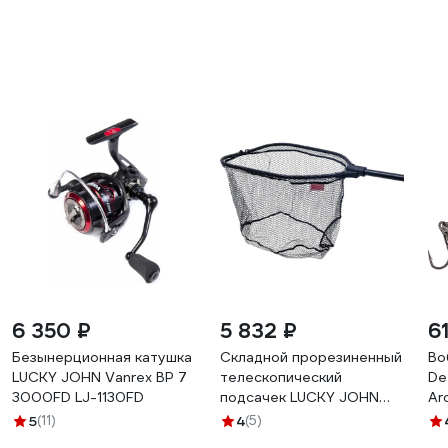
6 350 ₽
5 832 ₽
6
Безынерционная катушка
Складной прорезиненный
Во
LUCKY JOHN Vanrex BP 7
телескопический
De
3000FD LJ-1130FD
подсачек LUCKY JOHN
Ar
190х50х60см LJ-7359-
16
5
(11)
4
(5)
190