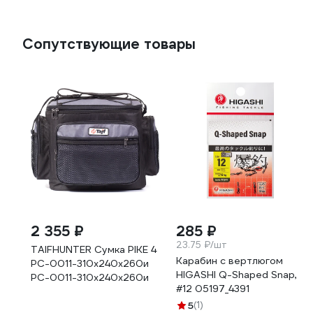
Сопутствующие товары
2 355 ₽
285 ₽
23.75 ₽/шт
TAIFHUNTER Сумка PIKE 4
Карабин с вертлюгом
РС-0011-310x240x260и
HIGASHI Q-Shaped Snap,
РС-0011-310х240х260и
#12 05197_4391
5
(1)